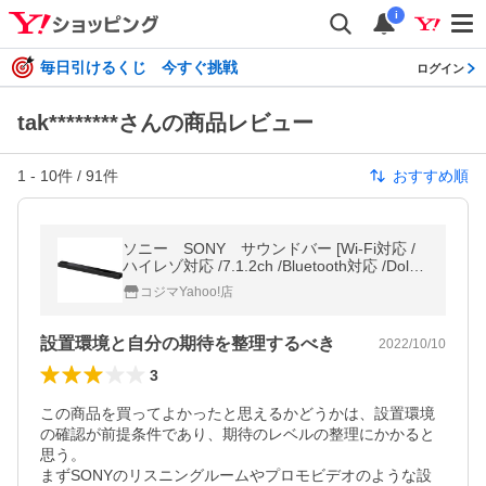
i
毎日引けるくじ 今すぐ挑戦
ログイン
tak********さんの商品レビュー
1
-
10
件 /
91
件
おすすめ順
ソニー SONY サウンドバー [Wi-Fi対応 /
ハイレゾ対応 /7.1.2ch /Bluetooth対応 /Dolby
Atmos対応] HT-A7000
コジマYahoo!店
設置環境と自分の期待を整理するべき
2022/10/10
3
この商品を買ってよかったと思えるかどうかは、設置環境
の確認が前提条件であり、期待のレベルの整理にかかると
思う。

まずSONYのリスニングルームやプロモビデオのような設