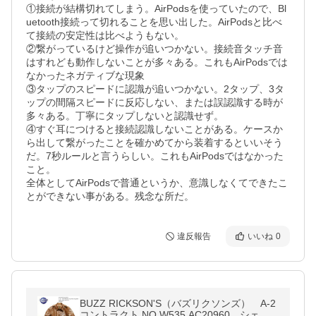
①接続が結構切れてしまう。AirPodsを使っていたので、Bl
uetooth接続って切れることを思い出した。AirPodsと比べ
て接続の安定性は比べようもない。

②繋がっているけど操作が追いつかない。接続音タッチ音
はすれども動作しないことが多々ある。これもAirPodsでは
なかったネガティブな現象

③タップのスピードに認識が追いつかない。2タップ、3タ
ップの間隔スピードに反応しない、または誤認識する時が
多々ある。丁寧にタップしないと認識せず。

④すぐ耳につけると接続認識しないことがある。ケースか
ら出して繋がったことを確かめてから装着するといいそう
だ。7秒ルールと言うらしい。これもAirPodsではなかった
こと。

全体としてAirPodsで普通というか、意識しなくてできたこ
とができない事がある。残念な所だ。
違反報告
いいね
0
BUZZ RICKSON'S（バズリクソンズ） A-2
コントラクト NO.W535 AC20960 シェブ