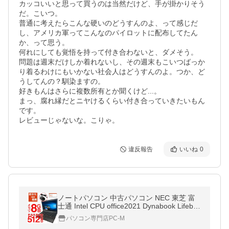
カッコいいと思って買うのは当然だけど、手が掛かりそう
だ。こいつ。

普通に考えたらこんな硬いのどうすんのよ、って感じだ
し、アメリカ軍ってこんなのパイロットに配布してたん
か、って思う。

何れにしても覚悟を持って付き合わないと、ダメそう。

問題は週末だけしか着れないし、その週末もこいつばっか
り着るわけにもいかない社会人はどうすんのよ。つか、ど
うしてんの？馴染ますの。

好きもんはさらに複数所有とか聞くけど...。

まっ、腐れ縁だとニヤけるくらい付き合っていきたいもん
です。

レビューじゃないな。こりゃ。
違反報告
いいね
0
ノートパソコン 中古パソコン NEC 東芝 富
士通 Intel CPU office2021 Dynabook Lifeboo
k 最速 新品SSD 512GB メモリ8GB Windows
パソコン専門店PC-M
10 WiFi 15.6インチ アウトレット