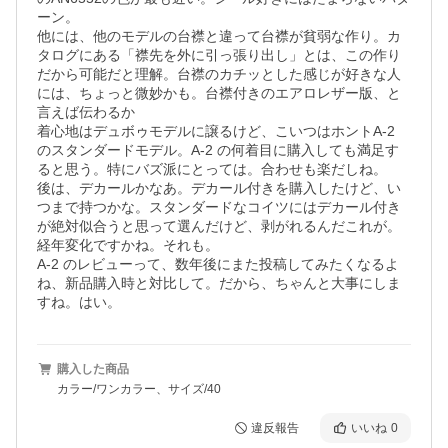
ーン。

他には、他のモデルの台襟と違って台襟が貧弱な作り。カ
タログにある「襟先を外に引っ張り出し」とは、この作り
だから可能だと理解。台襟のカチッとした感じが好きな人
には、ちょっと微妙かも。台襟付きのエアロレザー版、と
言えば伝わるか

着心地はデュボゥモデルに譲るけど、こいつはホントA-2 
のスタンダードモデル。A-2 の何着目に購入しても満足す
ると思う。特にバズ派にとっては。合わせも楽だしね。

後は、デカールかなあ。デカール付きを購入したけど、い
つまで持つかな。スタンダードなコイツにはデカール付き
が絶対似合うと思って選んだけど、剥がれるんだこれが。
経年変化ですかね。それも。

A-2 のレビューって、数年後にまた投稿してみたくなるよ
ね、新品購入時と対比して。だから、ちゃんと大事にしま
すね。はい。
購入した商品
カラー/ワンカラー、サイズ/40
違反報告
いいね
0