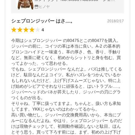
ロンジッパー BR80477
ヒノヤ
シェブロンジッパー はさ....。
2018/2/17
4
今期はシェブロンジッパー の80475とこの80477を購入。
ジッパーの前に、コイツの革は本当に良い。A-2 の基本的
ブロンコハイドと一味違う。革の厚さ、色、香り、手触り
など。無茶に硬くなく、初めからシットリと身を包む。買
ってよかった、って思わせる。

でもね。シェブロンジッパー なんだよ。バズは推してくる
けど、駄目なんだよコイツ。私がハズレをつかんでいるか
もしれないんだけど、上げ下げスムーズじゃない。特に上
げ始めがシビアでそれなりに頑張ると、はいトラブル.....。

ジッパーヘッドのバネが昇天したり、ジッパーの刃にグラ
つくものが出る。

そりゃね、丁寧に扱ってますよ。ちゃんと。扱い方も承知
してます。YKKじゃないのはわかってるから。

高い買い物だし、ジッパーの交換費用高いから、本当にブ
ルーになるんだよね。やはり、シェブロンジッパー ものだ
けは現物チェックして、初期動作確認しないと駄目。ほん
とそう思う。買って下ろす前には、まず、初めの上げ下げ