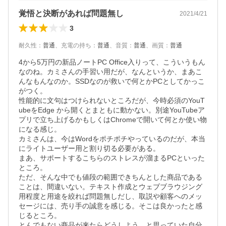
覚悟と決断があれば問題無し
2021/4/21
3
耐久性
：
普通
、
充電の持ち
：
普通
、
音質
：
普通
、
画質
：
普通
4から5万円の新品ノートPC Office入りって、こういうもん
なのね。カミさんの手習い用だが、なんというか、まあこ
んなもんなのか。SSDなのが救いで何とかPCとしてかっこ
がつく。

性能的に文句はつけられないところだが、今時必須のYouT
ubeをEdge から開くとまともに動かない。別途YouTubeア
プリで立ち上げるかもしくはChromeで開いて何とか使い物
になる感じ。

カミさんは、今はWordをポチポチやっているのだが、本当
にライトユーザー用と割り切る必要がある。

まあ、サポートするこちらのストレスが溜まるPCといった
ところ。

ただ、そんな中でも値段の範囲できちんとした商品である
ことは、間違いない。テキスト作成とウェブブラウジング
用程度と用途を絞れば問題無しだし、取説や顧客へのメッ
セージには、売り手の誠意を感じる。そこは良かったと感
じるところ。

とんでもない商品が来たらどうしよう、と思っていた自分