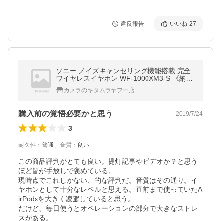
違反報告
いいね
27
ソニー ノイズキャンセリング機能搭載 完全
ワイヤレスイヤホン WF-1000XM3-S 《納期
約２週間》
カメラのキタムラヤフー店
購入前の覚悟必要かと思う
2019/7/24
3
耐久性
：
普通
、
音質
：
良い
この商品評判がとても良い。提灯記事やビデオか？と思う
ほど皆が手放しで褒めている。

現時点でこれしかない、的な評判だ。音質はその通り。イ
ヤホンとして十分なレベルと思える。直前まで使っていたA
irPodsを大きく凌駕していると思う。

だけど、毎日使うとオペレーションの部分で大きなストレ
スがある。
