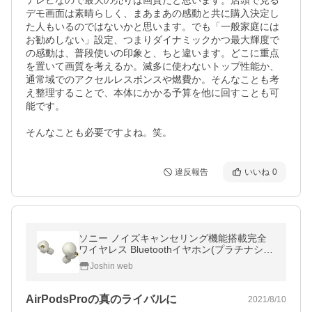
テレビなので最大の売りは画質だと思います。店頭で見る
デモ画面は素晴らしく、まあまあの感動と共に購入決定し
た人もいるのではないかと思います。でも「一般家庭には
お勧めしない」設定、つまりダイナミックかつ最大輝度で
の感動は、普段使いの印象と、ちと違います。どこに重点
を置いて画質を考えるか。滅多に使わないトップ性能か、
通常域でのアクセルレスポンスや燃費か。そんなことも考
え整理することで、本体にかかる予算を他に回すことも可
能です。

そんなことも必要ですよね。笑。
違反報告
いいね
0
ソニー ノイズキャンセリング機能搭載完全
ワイヤレス Bluetoothイヤホン(プラチナシル
バー) SONY WF-1000XM4 WF-1000XM4S
Joshin web
返品種別A
AirPodsProの真のライバルに
2021/8/10