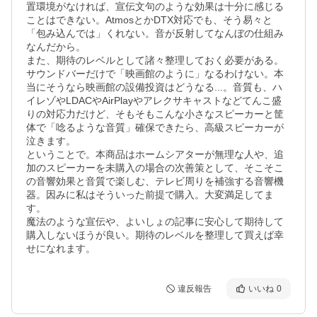
置環境がなければ、宣伝文句のような効果は十分に感じる
ことはできない。AtmosとかDTX対応でも、そう易々と
「包み込んでは」くれない。音が反射してなんぼの仕組み
なんだから。

また、期待のレベルとして諸々整理しておく必要がある。
サウンドバーだけで「映画館のように」なるわけない。本
当にそうなら映画館の設備投資はどうなる...。音質も、ハ
イレゾやLDACやAirPlayやアレクサキャストなどてんこ盛
りの対応力だけど、そもそもこんな小さなスピーカーと筐
体で「唸るような音質」確保できたら、高級スピーカーが
泣きます。

ということで。本商品はホームシアターが無理な人や、追
加のスピーカーを未購入の場合の次善策として、そこそこ
の音響効果と音質で楽しむ、テレビ周りを補強する音響機
器。因みに私はそういった前提で購入。大変満足してま
す。

魔法のような宣伝や、よいしょの記事に安心して期待して
購入しないほうが良い。期待のレベルを整理して買えば幸
せになれます。
違反報告
いいね
0