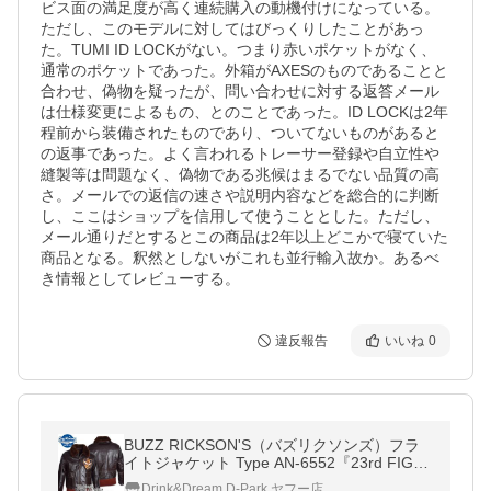
ビス面の満足度が高く連続購入の動機付けになっている。
ただし、このモデルに対してはびっくりしたことがあっ
た。TUMI ID LOCKがない。つまり赤いポケットがなく、
通常のポケットであった。外箱がAXESのものであることと
合わせ、偽物を疑ったが、問い合わせに対する返答メール
は仕様変更によるもの、とのことであった。ID LOCKは2年
程前から装備されたものであり、ついてないものがあると
の返事であった。よく言われるトレーサー登録や自立性や
縫製等は問題なく、偽物である兆候はまるでない品質の高
さ。メールでの返信の速さや説明内容などを総合的に判断
し、ここはショップを信用して使うこととした。ただし、
メール通りだとするとこの商品は2年以上どこかで寝ていた
商品となる。釈然としないがこれも並行輸入故か。あるべ
き情報としてレビューする。
違反報告
いいね
0
BUZZ RICKSON'S（バズリクソンズ）フラ
イトジャケット Type AN-6552『23rd FIGH
TER GP.』BR80452
Drink&Dream D-Park ヤフー店