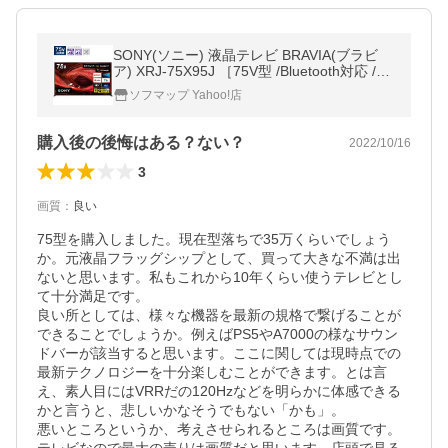
SONY(ソニー) 液晶テレビ BRAVIA(ブラビ
ア) XRJ-75X95J ［75V型 /Bluetooth対応 /4K
対応 /BS・CS 4Kチューナー内蔵 /YouTube
ソフマップ Yahoo!店
対応］ 【お届け日時指定不可】
購入後の後悔はある？ない？
2022/10/16
3
画質
：
良い
75型を購入しました。現在型落ちで35万くらいでしょう
か。元液晶フラッグシップとして、買って大きな不満は出
ないと思います。私もこれから10年くらい使うテレビとし
て十分満足です。

良い所としては、様々な機器を最新の規格で繋げることが
できることでしょうか。例えばPS5やA7000の様なサウン
ドバーが該当すると思います。ここに関しては現時点での
最新テクノロジーを十分楽しむことができます。とは言
え、素人目にはVRRだの120Hzなどを明らかに体感できる
かと言うと、悲しいかなそうでもない「かも」。

悪いところというか、考えさせられるところは画質です。