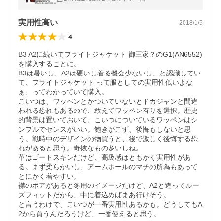
実用性高い
2018/1/5
4
B3 A2に続いてフライトジャケット 御三家？のG1(AN6552)
を購入することに。

B3は暑いし、A2は硬いし着る機会少ないし、と認識してい
て、フライトジャケット って服としての実用性低いよな
ぁ、ってわかっていて購入。

こいつは、ワッペンとかついていないとドカジャンと間違
われる恐れもあるので、敢えてワッペン有りを選択。歴史
的背景は置いておいて、こいつについているワッペンはシ
ンプルでセンスがいい。飽きがこず、後悔もしないと思
う。戦時中のデザインの物買うと、後で激しく後悔する恐
れがあると思う。奇抜なもの多いしね。

革はゴートスキンだけど、高級感はともかく実用性があ
る。まず柔らかいし、アームホールのマチの所為もあって
とにかく着やすい。

襟のボアがあると冬用のイメージだけど、A2と違ってルー
ズフィットだから、中に着込めばまあ行けそう。

と言うわけで、こいつが一番実用性あるかも。どうしてもA
2から買うんだろうけど、一番使えると思う。