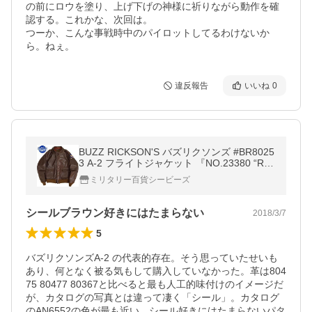
の前にロウを塗り、上げ下げの神様に祈りながら動作を確
認する。これかな、次回は。

つーか、こんな事戦時中のパイロットしてるわけないか
ら。ねぇ。
違反報告
いいね
0
BUZZ RICKSON'S バズリクソンズ #BR8025
3 A-2 フライトジャケット 『NO.23380 “RO
UGH WEAE CLOTHING CO.”』A2 メンズ ア
ミリタリー百貨シービーズ
ウター ミリタリー レザー 本革 皮
シールブラウン好きにはたまらない
2018/3/7
5
バズリクソンズA-2 の代表的存在。そう思っていたせいも
あり、何となく被る気もして購入していなかった。革は804
75 80477 80367と比べると最も人工的味付けのイメージだ
が、カタログの写真とは違って凄く「シール」。カタログ
のAN6552の色が最も近い。シール好きにはたまらないパタ