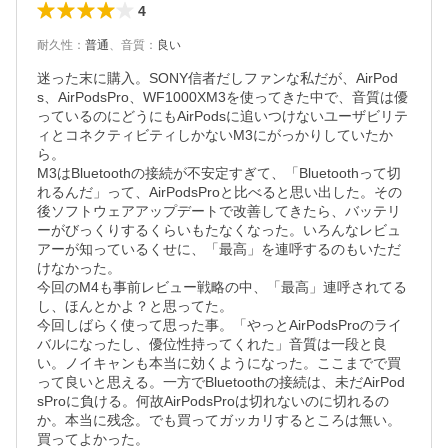
4
耐久性
：
普通
、
音質
：
良い
迷った末に購入。SONY信者だしファンな私だが、AirPod
s、AirPodsPro、WF1000XM3を使ってきた中で、音質は優
っているのにどうにもAirPodsに追いつけないユーザビリテ
ィとコネクティビティしかないM3にがっかりしていたか
ら。

M3はBluetoothの接続が不安定すぎて、「Bluetoothって切
れるんだ」って、AirPodsProと比べると思い出した。その
後ソフトウェアアップデートで改善してきたら、バッテリ
ーがびっくりするくらいもたなくなった。いろんなレビュ
アーが知っているくせに、「最高」を連呼するのもいただ
けなかった。

今回のM4も事前レビュー戦略の中、「最高」連呼されてる
し、ほんとかよ？と思ってた。

今回しばらく使って思った事。「やっとAirPodsProのライ
バルになったし、優位性持ってくれた」音質は一段と良
い。ノイキャンも本当に効くようになった。ここまでで買
って良いと思える。一方でBluetoothの接続は、未だAirPod
sProに負ける。何故AirPodsProは切れないのに切れるの
か。本当に残念。でも買ってガッカリするところは無い。
買ってよかった。