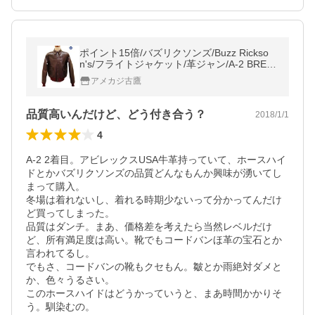
ポイント15倍/バズリクソンズ/Buzz Rickso
n's/フライトジャケット/革ジャン/A-2 BRED
RIB VERSION【BR80367】01番色（ステン
アメカジ古鷹
シルなし、ブラウン）
品質高いんだけど、どう付き合う？
2018/1/1
4
A-2 2着目。アビレックスUSA牛革持っていて、ホースハイ
ドとかバズリクソンズの品質どんなもんか興味が湧いてし
まって購入。

冬場は着れないし、着れる時期少ないって分かってんだけ
ど買ってしまった。

品質はダンチ。まあ、価格差を考えたら当然レベルだけ
ど、所有満足度は高い。靴でもコードバンほ革の宝石とか
言われてるし。

でもさ、コードバンの靴もクセもん。皺とか雨絶対ダメと
か、色々うるさい。

このホースハイドはどうかっていうと、まあ時間かかりそ
う。馴染むの。
