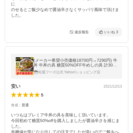
に

のせるとご飯少なめで醤油辛さなくサッパリ風味で頂けま
した。
違反報告
いいね
3
(メーカー希望小売価格18700円→7290円) 牛
丼 牛丼の具 糖質50%OFF牛めしの具 計30袋
61%OFF＋ガリぺパとステーキと国産牛めし
松屋フーズ公式 Yahoo!ショッピング店
おまけ 保存食 牛丼 肉 食品
安い
2021/12/13
5
食感
：
普通
いつもはプレミア牛丼の具を美味しく頂いています。

今回初めて糖質50%offを購入しましたが醤油辛さを感じま
した。

血糖値が気になり出しての注文でしたが辛いのでご飯をへ