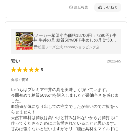
違反報告
いいね
0
(メーカー希望小売価格18700円→7290円) 牛
丼 牛丼の具 糖質50%OFF牛めしの具 計30袋
61%OFF＋ガリぺパとステーキと国産牛めし
松屋フーズ公式 Yahoo!ショッピング店
おまけ 保存食 牛丼 肉 食品
安い
2022/4/5
5
食感
：
普通
いつもはプレミア牛丼の具を美味しく頂いています。

今回初めて糖質50%offを購入しましたが醤油辛さを感じま
した。

血糖値が気になり出しての注文でしたが辛いのでご飯をへ
らせません！

天然甘味料は値段は高いけど甘みは出ないからお値打ちに
作ってくださるためにご苦労されていることと思います。

甘みは強くないと思いますがオリゴ糖は具材をマイルドに