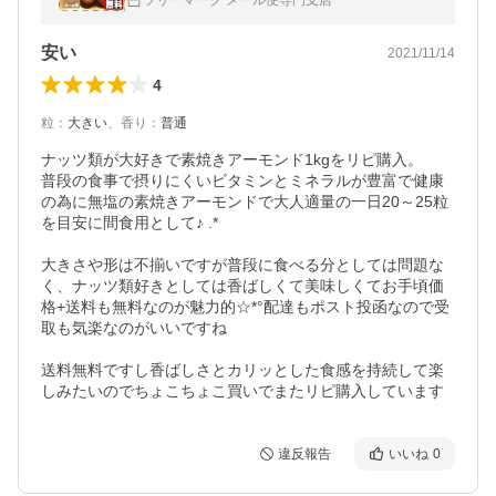
ツリーマーク メール便専門支店
安い
2021/11/14
4
粒
：
大きい
、
香り
：
普通
ナッツ類が大好きで素焼きアーモンド1kgをリピ購入。

普段の食事で摂りにくいビタミンとミネラルが豊富で健康
の為に無塩の素焼きアーモンドで大人適量の一日20～25粒
を目安に間食用として♪ .*

大きさや形は不揃いですが普段に食べる分としては問題な
く、ナッツ類好きとしては香ばしくて美味しくてお手頃価
格+送料も無料なのが魅力的☆*°配達もポスト投函なので受
取も気楽なのがいいですね

送料無料ですし香ばしさとカリッとした食感を持続して楽
しみたいのでちょこちょこ買いでまたリピ購入しています
違反報告
いいね
0