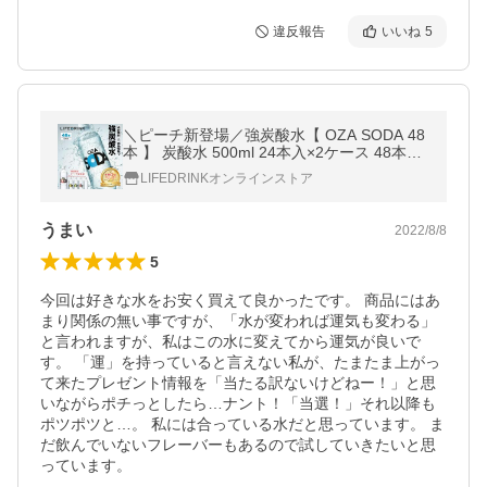
違反報告
いいね
5
＼ピーチ新登場／強炭酸水【 OZA SODA 48
本 】 炭酸水 500ml 24本入×2ケース 48本入
強炭酸 LIFEDRINK 無糖 ソーダ まとめ買い
LIFEDRINKオンラインストア
ポイント消化 ラベルレス 爆買
うまい
2022/8/8
5
今回は好きな水をお安く買えて良かったです。 商品にはあ
まり関係の無い事ですが、「水が変われば運気も変わる」
と言われますが、私はこの水に変えてから運気が良いで
す。 「運」を持っていると言えない私が、たまたま上がっ
て来たプレゼント情報を「当たる訳ないけどねー！」と思
いながらポチっとしたら…ナント！「当選！」それ以降も
ポツポツと…。 私には合っている水だと思っています。 ま
だ飲んでいないフレーバーもあるので試していきたいと思
っています。