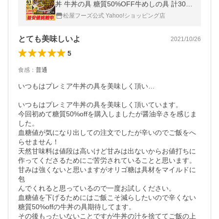
丼 牛丼の具 糖質50%OFF牛めしの具 計30袋
61%OFF＋ガリぺパとステーキと国産牛めし
松屋フーズ公式 Yahoo!ショッピング店
おまけ 保存食 牛丼 肉 食品
とても美味しいよ
2021/10/26
5
食感
：
普通
いつもはプレミア牛丼の具を美味しく頂い…

いつもはプレミア牛丼の具を美味しく頂いています。

今回初めて糖質50%offを購入しましたが醤油辛さを感じま
した。

血糖値が気になり出しての注文でしたが辛いのでご飯をへ
らせません！

天然甘味料は値段は高いけど甘みは出ないからお値打ちに
作ってくださるためにご苦労されていることと思います。

甘みは強くないと思いますがオリゴ糖は具材をマイルドに
包

んでくれると思っているので一度お試しください。

血糖値を下げるためにはご飯こそ減らしたいので辛くない
糖質50%offの牛丼の具期待してます。

その後もったいないことですが牛丼の汁を捨ててご飯の上