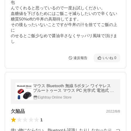
包

んでくれると思っているので一度お試しください。

血糖値を下げるためにはご飯こそ減らしたいので辛くない
糖質50%offの牛丼の具期待してます。

その後もったいないことですが牛丼の汁を捨ててご飯の上
に

のせるとご飯少なめで醤油辛さなくサッパリ風味で頂けま
し
違反報告
いいね
0
マウス Bluetooth 無線 5ボタン ワイヤレス
ブルートゥース マウス PC 光学式 電池式 単
四電池 高機能マウス zm1251
Eightray Online Store
欠陥品
2022/8/8
1
使い物にならない。Bluetootも認識したりしなかったり、つ