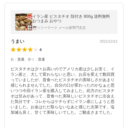
イラン産 ピスタチオ 殻付き 800g 送料無料
おつまみ おやつ
ツリーマーク メール便専門支店
うまい
2021/12/13
4
粒
：
普通
、
香り
：
普通
ピスタチオは少々お高いのでアメリカ産は少しお安く、イ
ラン産と、大して変わらないと思い、お店を変えて数回買
っていましたが、昔食べたピスタチオの美味しさがあまり
感じられませんでした。自分の口が変わったのかなぁと思
いつつ今回イラン産を購入してみました。此方のピスタチ
オは甘みがあって…昔食べた美味しいピスタチオに出会え
た気分です．コレからはケチらずにイラン産にしようと思
いました。お金はただ取らないなあと感じた次第です。塩
加減も良く、甘くて美味しいでした。ご馳走さまでした。
