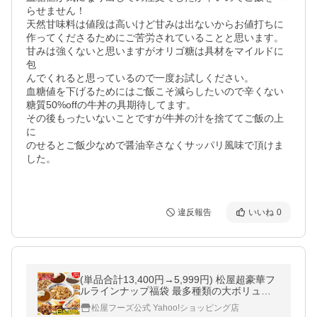
らせません！

天然甘味料は値段は高いけど甘みは出ないからお値打ちに
作ってくださるためにご苦労されていることと思います。

甘みは強くないと思いますがオリゴ糖は具材をマイルドに
包

んでくれると思っているので一度お試しください。

血糖値を下げるためにはご飯こそ減らしたいので辛くない
糖質50%offの牛丼の具期待してます。

その後もったいないことですが牛丼の汁を捨ててご飯の上
に

のせるとご飯少なめで醤油辛さなくサッパリ風味で頂けま
した。

違反報告
いいね
0
(単品合計13,400円→5,999円) 松屋超豪華フ
ルラインナップ福袋 最多種類の大ボリュー
ムセット！10種26食 福袋 2026 牛めし 惣菜
松屋フーズ公式 Yahoo!ショッピング店
牛丼 まつや 非常食 米 お米