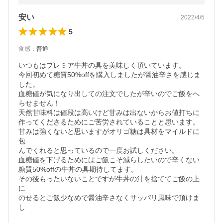
安い
2022/4/5
5
食感
：
普通
いつもはプレミア牛丼の具を美味しく頂いています。

今回初めて糖質50%offを購入しましたが醤油辛さを感じま
した。

血糖値が気になり出しての注文でしたが辛いのでご飯をへ
らせません！

天然甘味料は値段は高いけど甘みは出ないからお値打ちに
作ってくださるためにご苦労されていることと思います。

甘みは強くないと思いますがオリゴ糖は具材をマイルドに
包

んでくれると思っているので一度お試しください。

血糖値を下げるためにはご飯こそ減らしたいので辛くない
糖質50%offの牛丼の具期待してます。

その後もったいないことですが牛丼の汁を捨ててご飯の上
に

のせるとご飯少なめで醤油辛さなくサッパリ風味で頂けま
し