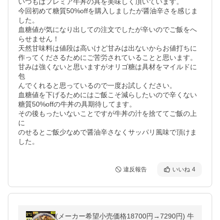
いつもはプレミア牛丼の具を美味しく頂いています。

今回初めて糖質50%offを購入しましたが醤油辛さを感じま
した。

血糖値が気になり出しての注文でしたが辛いのでご飯をへ
らせません！

天然甘味料は値段は高いけど甘みは出ないからお値打ちに
作ってくださるためにご苦労されていることと思います。

甘みは強くないと思いますがオリゴ糖は具材をマイルドに
包

んでくれると思っているので一度お試しください。

血糖値を下げるためにはご飯こそ減らしたいので辛くない
糖質50%offの牛丼の具期待してます。

その後もったいないことですが牛丼の汁を捨ててご飯の上
に

のせるとご飯少なめで醤油辛さなくサッパリ風味で頂けま
した。
違反報告
いいね
4
(メーカー希望小売価格18700円→7290円) 牛