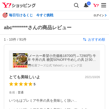
i
毎日引けるくじ 今すぐ挑戦
ログイン
abc********さんの商品レビュー
1
-
10
件 /
91
件
おすすめ順
(メーカー希望小売価格18700円→7290円) 牛
丼 牛丼の具 糖質50%OFF牛めしの具 計30袋
61%OFF＋ガリぺパとステーキと国産牛めし
松屋フーズ公式 Yahoo!ショッピング店
おまけ 保存食 牛丼 肉 食品
とても美味しいよ
2021/10/26
5
食感
：
普通
いつもはプレミア牛丼の具を美味しく頂い…
