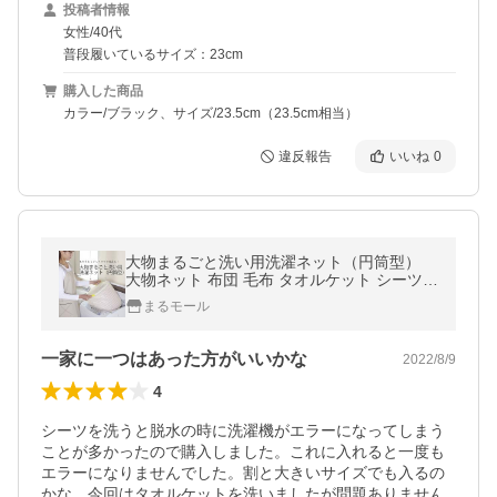
投稿者情報
女性/40代
普段履いているサイズ：23cm
購入した商品
カラー/ブラック、サイズ/23.5cm（23.5cm相当）
違反報告
いいね
0
大物まるごと洗い用洗濯ネット（円筒型）
大物ネット 布団 毛布 タオルケット シーツ
カーテン フリースウェア
まるモール
一家に一つはあった方がいいかな
2022/8/9
4
シーツを洗うと脱水の時に洗濯機がエラーになってしまう
ことが多かったので購入しました。これに入れると一度も
エラーになりませんでした。割と大きいサイズでも入るの
かな。今回はタオルケットを洗いましたが問題ありません