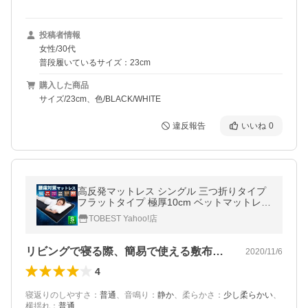
投稿者情報
女性/30代
普段履いているサイズ：23cm
購入した商品
サイズ/23cm、色/BLACK/WHITE
違反報告
いいね
0
高反発マットレス シングル 三つ折りタイプ
フラットタイプ 極厚10cm ベットマットレス
フラット 硬め
TOBEST Yahoo!店
リビングで寝る際、簡易で使える敷布団と…
2020/11/6
4
寝返りのしやすさ
：
普通
、
音鳴り
：
静か
、
柔らかさ
：
少し柔らかい
、
横揺れ
：
普通