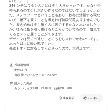
ので。。。）

24センチはワタシの足には少し大きかったです。かなり余
裕もあるので少し大きい作りなのではないでしょうか。た
だ、スノウブーツということもあり、秋冬に活躍する靴な
ので、靴下を履くことを考えれば特段問題ありませんでし
た。履き始めは少し履くのに苦労するかなと思いました
が、後ろに指を引っ掛けるところがついてるので、慣れて
くるとスッと履くことができます。

デザインは見ての通り、とてもおしゃれでかわいいです。
思った以上に軽い靴でした。

発送もすぐに対応してくださったので、大満足です。
投稿者情報
女性/30代
普段履いているサイズ：23.5cm
購入した商品
カラー/サイズ/UB 24.0cm、品番/NF52085
違反報告
いいね
0