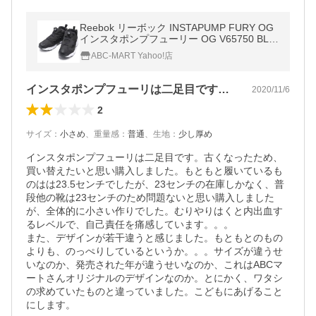
Reebok リーボック INSTAPUMP FURY OG
インスタポンプフューリー OG V65750 BLA
CK/WHITE
ABC-MART Yahoo!店
インスタポンプフューリは二足目です。古…
2020/11/6
2
サイズ
：
小さめ
、
重量感
：
普通
、
生地
：
少し厚め
インスタポンプフューリは二足目です。古くなったため、
買い替えたいと思い購入しました。もともと履いているも
のはは23.5センチでしたが、23センチの在庫しかなく、普
段他の靴は23センチのため問題ないと思い購入しました
が、全体的に小さい作りでした。むりやりはくと内出血す
るレベルで、自己責任を痛感しています。。。

また、デザインが若干違うと感じました。もともとのもの
よりも、のっぺりしているというか。。。サイズが違うせ
いなのか、発売された年が違うせいなのか、これはABCマ
ートさんオリジナルのデザインなのか。とにかく、ワタシ
の求めていたものと違っていました。こどもにあげること
にします。