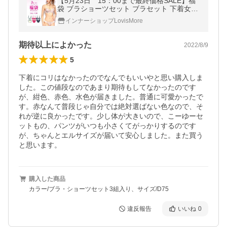
【5月23日 15：00まで最終価格SALE】福
袋 ブラショーツセット ブラセット 下着女性
レディース 上下セット ブラジャー ショーツ
インナーショップLovisMore
セット 総額6000円相当の福袋
期待以上によかった
2022/8/9
5
下着にコリはなかったのでなんでもいいやと思い購入しま
した。この値段なのであまり期待もしてなかったのです
が、紺色、赤色、水色が届きました。普通に可愛かったで
す。赤なんて普段じゃ自分では絶対選ばない色なので、そ
れが逆に良かったです。少し体が大きいので、こーゆーセ
ットもの、パンツがいつも小さくてがっかりするのです
が、ちゃんとエルサイズが届いて安心しました。また買う
と思います。
購入した商品
カラー/ブラ・ショーツセット3組入り、サイズ/D75
違反報告
いいね
0