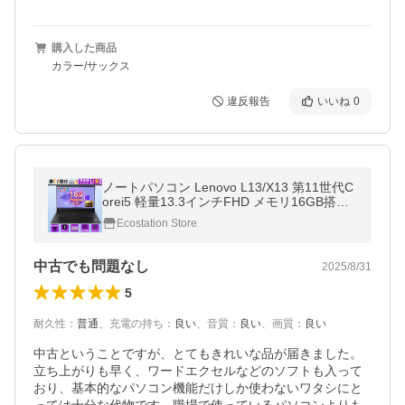
購入した商品
カラー/サックス
違反報告
いいね
0
ノートパソコン Lenovo L13/X13 第11世代C
orei5 軽量13.3インチFHD メモリ16GB搭載
中古パソコン Windows11 MS office2024 HD
Ecostation Store
MI type-c WIFI 中古ノートパソコン
中古でも問題なし
2025/8/31
5
耐久性
：
普通
、
充電の持ち
：
良い
、
音質
：
良い
、
画質
：
良い
中古ということですが、とてもきれいな品が届きました。
立ち上がりも早く、ワードエクセルなどのソフトも入って
おり、基本的なパソコン機能だけしか使わないワタシにと