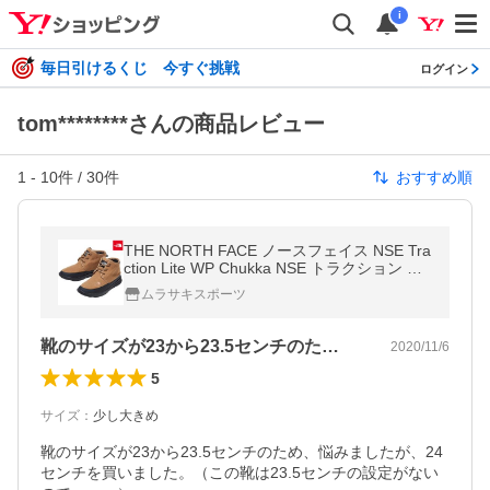
i
毎日引けるくじ 今すぐ挑戦
ログイン
tom********さんの商品レビュー
1
-
10
件 /
30
件
おすすめ順
THE NORTH FACE ノースフェイス NSE Tra
ction Lite WP Chukka NSE トラクション ラ
イト WP チャッカ NF52085 UB ブーツ HH3
ムラサキスポーツ
I22
靴のサイズが23から23.5センチのた…
2020/11/6
5
サイズ
：
少し大きめ
靴のサイズが23から23.5センチのため、悩みましたが、24
センチを買いました。（この靴は23.5センチの設定がない