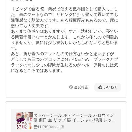
リビングで寝る際、簡易で使える敷布団として購入しまし
た。黒のマットなので、リビングに折り畳んで置いてても
違和感なく馴染んでます。ある程度厚みもあるので、床に
敷いても大丈夫です。

あくまで体感ではありますが、すこし沈むせいか、寝てい
る間若干暑いなーとかんじます。これから冬なので問題あ
りませんが、夏には少し寝苦しいかもしれないなと思いま
す。

あと、折り畳みのマットなので仕方ないかと思いますが、
どうしても三つのブロックに分かれるため、ブラックとブ
ラックの間に少しの隙間が生じるのがヘルニア持ちには気
になるところではあります。　
違反報告
いいね
0
タトゥーシール ボディーシール ハロウィン
傷 傷口 血 リップ 唇 イニシャル 弾痕 レッド
ルピス lupis
LUPIS Yahoo!店