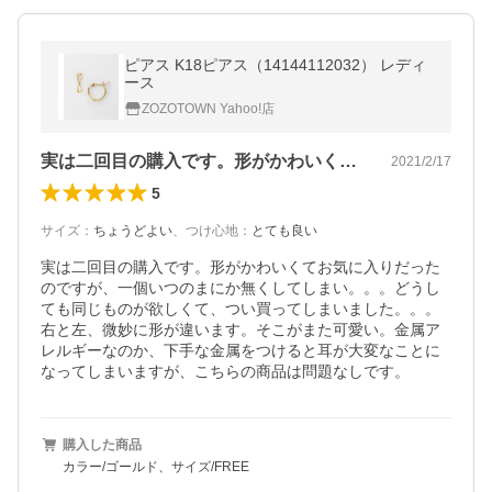
ピアス K18ピアス（14144112032） レディ
ース
ZOZOTOWN Yahoo!店
実は二回目の購入です。形がかわいくてお…
2021/2/17
5
サイズ
：
ちょうどよい
、
つけ心地
：
とても良い
実は二回目の購入です。形がかわいくてお気に入りだった
のですが、一個いつのまにか無くしてしまい。。。どうし
ても同じものが欲しくて、つい買ってしまいました。。。
右と左、微妙に形が違います。そこがまた可愛い。金属ア
レルギーなのか、下手な金属をつけると耳が大変なことに
なってしまいますが、こちらの商品は問題なしです。
購入した商品
カラー/ゴールド、サイズ/FREE