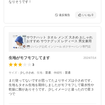
なりそうです！
違反報告
いいね
0
サウナハット タオル メンズ 大きめ おしゃれ
おすすめ サウナグッズ レディース 男女兼用
ジパング公式 インソール ボクサーパンツ専門店
生地がモフモフしてます
2024/7/14
3
サイズ
：
少し小さめ
、
生地
：
普通
、
伸縮性
：
普通
まだ使ってないですが思ってたよりサイズは小さめです。
生地もタオル生地を期待しましたがモフモフして吸水性や
乾燥に難がありそうです。少しイメージと違ったので星３
つで