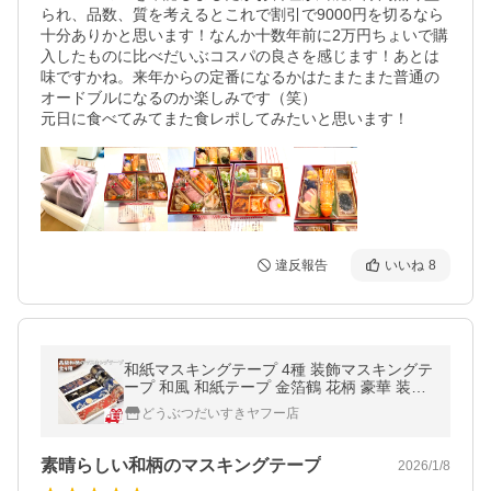
られ、品数、質を考えるとこれで割引で9000円を切るなら
十分ありかと思います！なんか十数年前に2万円ちょいで購
入したものに比べだいぶコスパの良さを感じます！あとは
味ですかね。来年からの定番になるかはたまたまた普通の
オードブルになるのか楽しみです（笑）

元日に食べてみてまた食レポしてみたいと思います！
違反報告
いいね
8
和紙マスキングテープ 4種 装飾マスキングテ
ープ 和風 和紙テープ 金箔鶴 花柄 豪華 装飾
ステッカー 包装 ラベル 手作り 手帳 日記 マ
どうぶつだいすきヤフー店
ステ 高級感
素晴らしい和柄のマスキングテープ
2026/1/8