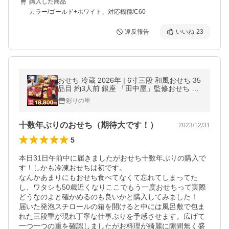
購入した商品
カラー/ゴールド+ホワイト、対応機種/C60
違反報告
いいね
23
おせち 冷蔵 2026年 | 6寸三段 和風おせち 35
品目 約3人前 銀座 「田中屋」監修おせち 彩
幸 【冷蔵おせち】 送料無料 爆買
彩りの里
十数年ぶりのおせち（期待大です！）
2023/12/31
5
本日31日午前中に届きましたがおせち十数年ぶりの購入で
す！しかも冷凍おせちは初です。

なんかあまりにもおせち食べてなくて忘れてしまってた
し、ワタシも50歳近くなりここでもう一度おせちって実際
どうなのよと確かめるのも良いかと購入してみました！

届いた発泡スチロールの箱を開けると中には風呂敷で包ま
れた三段重が現れ丁寧な仕事ぶりを予感させます。広げて
一つ一つの重を確認しましたがお料理が綺麗に隙間無く盛