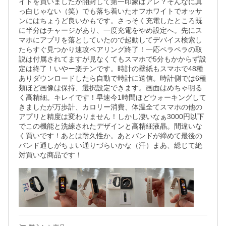
イトを買いましたが開封して第一印象はアレ？そんなに真
っ白じゃない（笑）でも落ち着いたオフホワイトでオッサ
ンにはちょうど良いかもです。さっそく充電したところ既
に半分はチャージがあり、一度充電をやめ設定へ。先にス
マホにアプリを落としていたので起動してデバイス検索し
たらすぐ見つかり速攻ペアリング終了！一応ペラペラの取
説は付属されてますが見なくてもスマホで5分もかからず設
定は終了！いやー楽チンです。時計の壁紙もスマホで48種
ありダウンロードしたら自動で時計に送信。時計側では6種
類ほど画像は保持、選択設定できます。画面はめちゃ明る
く高精細。キレイです！早速今1時間ほどウォーキングして
きましたが万歩計、カロリー消費、体温全てスマホの他の
アプリと精度は変わりません！しかし凄いなぁ3000円以下
でこの機能と洗練されたデザインと高精細液晶。間違いな
く買いです！あとは耐久性か。あとバンドが締めて最後の
バンド通しがちょい通りづらいかな（汗）まあ、総じて絶
対買いな商品です！