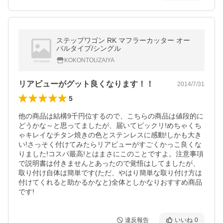
ステップワゴン RK マフラーカッター オー
バルタイプ/シングル
KOKONTOUZAIYA
リアビューがグット良くなります！！
2014/7/31
5
他の商品は結構9千円位するので、こちらの商品は値段的に
どうかな～と思ってましたが、届いてビックリ!めちゃくち
ゃキレイなチタン焼きの色とステンレスに感動!しかも大き
い!さっそく付けてみたらリアビューがすごくかっこ良くな
りました!コスパ最高!とはまさにこのことですよ。注意事項
で説明書は付きませんとあったので覚悟はしてましたが、
取り付け自体は簡単です(ただ、やはり簡単な取り付け方は
付けてくれると助かるかなと)全体としかなりおすすめ商品
です!
違反報告
いいね
0