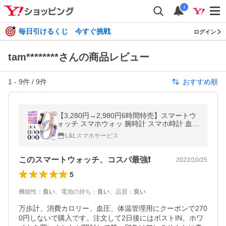
i
毎日引けるくじ 今すぐ挑戦
ログイン
tam********さんの商品レビュー
1
-
9
件 /
9
件
おすすめ順
【3,280円→2,980円6時間特売】スマートウ
ォッチ スマホウォッ 腕時計 スマホ時計 血中
酸素 健康管理 睡眠検測 心拍数 着信通知 生
L&Lスマホサービス
理周期日本語 爆買
このスマートウォッチ、コスパ最強❗️
2022/10/25
5
機能性
：
良い
、
電池の持ち
：
良い
、
品質
：
良い
万歩計、消費カロリー、血圧、体温管理用にクーポンで270
0円しないで購入です。注文して2日後にはポストIN。ホワ