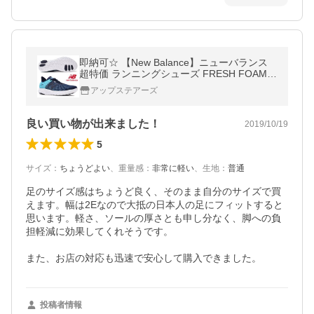
即納可☆ 【New Balance】ニューバランス
超特価 ランニングシューズ FRESH FOAM B
EACON M DB2 ランニングシューズ MBECN
アップステアーズ
DB22E
良い買い物が出来ました！
2019/10/19
5
サイズ
：
ちょうどよい
、
重量感
：
非常に軽い
、
生地
：
普通
足のサイズ感はちょうど良く、そのまま自分のサイズで買
えます。幅は2Eなので大抵の日本人の足にフィットすると
思います。軽さ、ソールの厚さとも申し分なく、脚への負
担軽減に効果してくれそうです。

また、お店の対応も迅速で安心して購入できました。
投稿者情報