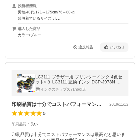
投稿者情報
男性/40代/171～175cm/76～80kg
普段着ているサイズ：LL
購入した商品
カラー/ブルー
違反報告
いいね
1
LC3111 ブラザー用 プリンターインク 4色セ
ット×３ LC3111 互換インク DCP-J978N DC
P-J577N DCP-J973N DCP-J572N DCP-J582
インクのチップスYahoo!店
N DCP-J982N-B
印刷品質は十分でコストパフォーマンスは…
2019/11/12
5
印刷品質
：
良い
印刷品質は十分でコストパフォーマンスは最高だと思いま