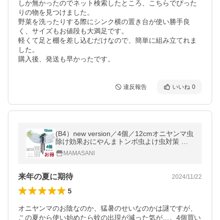
しか無かったのでネット検索したところ、こちらでぴった
りの物を見つけました。

野菜を洗ったりする際にシンク横の置き台が使い勝手良
く、サイズもお値段も大満足です。

軽くて足と棚を差し込むだけなので、簡単に組み立てれま
した。

購入後、発送も早かったです。
違反報告
いいね
0
(B4）new version／4個／12cmオニヤンマ虫
除け効果おにやんまトンボ虫よけ虫対策 安
全ピン&amp;ストラップ付き釣り山登りキャ
MAMASANI
ップ屋外ゴルフ昆虫‐B4
来年の夏に期待
2024/11/22
5
オニヤンマのお陰なのか、猛暑のせいなのかは謎ですが、
この夏から使い始めたら蚊の出現が減った気が…。4個買い