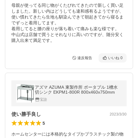
母親が使ってる同じ物がくたびれてきたので新しく買い足
しました。新しい内はどうしても違和感有るようですが、
使い慣れてきたら生地も馴染んできて朝起きてから寝るま
でずっと着用してます。

着用してると腰の座りが落ち着いて痛みも楽な様です。

中山式は店舗で買うとそれなりに高いのですが、随分安く
購入出来て満足です。
違反報告
いいね
0
アズマ AZUMA 東製作所 ポータブル 1槽水
切シンク EKPM1-800R 800x460x750mm
宝詮
使い勝手良し
2023/3/30
5
ホームセンターには本格的なタイプかプラスチック製の物