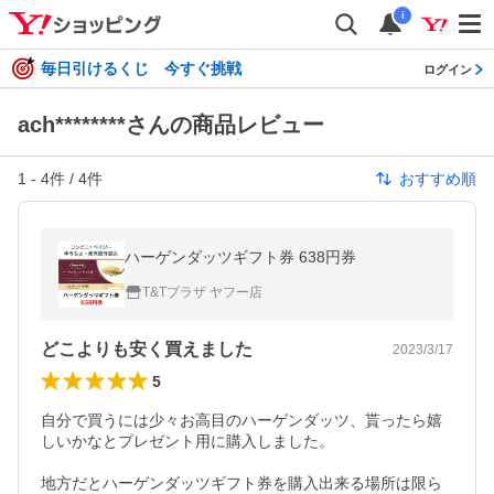
i
毎日引けるくじ 今すぐ挑戦
ログイン
ach********さんの商品レビュー
1
-
4
件 /
4
件
おすすめ順
ハーゲンダッツギフト券 638円券
T&Tプラザ ヤフー店
どこよりも安く買えました
2023/3/17
5
自分で買うには少々お高目のハーゲンダッツ、貰ったら嬉
しいかなとプレゼント用に購入しました。

地方だとハーゲンダッツギフト券を購入出来る場所は限ら