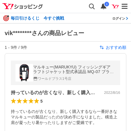
i
毎日引けるくじ 今すぐ挑戦
ログイン
vik********さんの商品レビュー
1
-
9
件 /
9
件
おすすめ順
マルキュー(MARUKYU) フィッシングギア
ラフトジャケット型式承認品 MQ-07 ブラッ
ク
ワールドプラス1号店
持っているのが古くなり、新しく購入する…
2022/8/16
5
持っているのが古くなり、新しく購入するなら一番好きな
マルキューの製品だったのが決め手になりました。構造上
肩が凝ったり暑かったりしますがご愛嬌です。