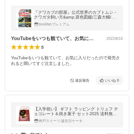
『クワカブの部屋』公式世界のカブトムシ・
クワガタ飼い方&amp;原色図鑑/三森大輔/
佐々木浩之
bookfanプレミアム
YouTubeをいつも観ていて、お気に…
2022/8/16
5
YouTubeをいつも観ていて、お気に入りだったので発売さ
れると聞いてすぐ注文しました。
違反報告
いいね
0
【入学祝い】 ギフト ラッピング トリュフ チ
ョコレート＆焼き菓子 セット2025 送料無料
スイーツ 義理 本命 友チョコ 子供 大人
神戸スイーツ 誕生日ケーキ