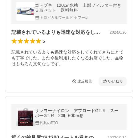
コトブキ 120cm水槽 上部フィルター付き
５点セット 送料無料
トロピカルワールド ヤフー店
記載されているよりも迅速な対応をしてく…
2024/6/20
5
記載されているよりも迅速な対応をしてくれてさらにとて
も丁寧でした。また今後利用したくなるお店でした。品物
はもちろん文句なしです。
違反報告
いいね
0
サンヨーナイロン アプロードGT-R スー
パーGT-R 20lb-600m巻
釣具のFTO
近くの釣具屋では300メートル巻きのラ…
2022/10/14