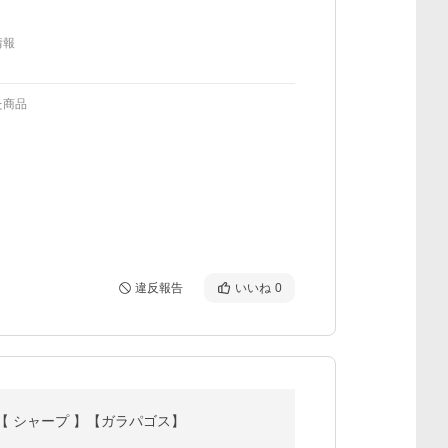
情報
た商品
違反報告
いいね
0
ク】【 シャープ 】【ガラパゴス】