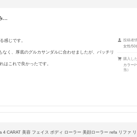
み…
る感じです。

投稿者
女性/50
ともなく、厚底のグルカサンダルに合わせましたが、バッチリ
購入し
れはこれで良かったです。

カラー/
当）
4 CARAT 美容 フェイス ボディ ローラー 美顔ローラー refa リファ 