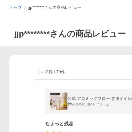
トップ
jjp********さんの商品レビュー
jjp********さんの商品レビュー
1
-
10
件 /
79
件
AROMIC style ヤフー店
ちょっと残念