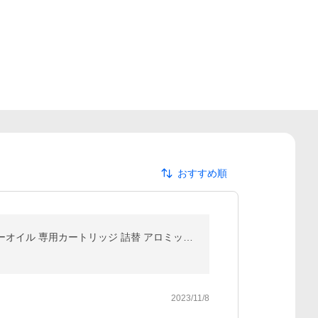
おすすめ順
公式 アロミックフロー 専用オイル (40ml) 天然 精油 アロマオイル エッセンシャルオイル アロミックフローオイル 専用カートリッジ 詰替 アロミックスタイル
2023/11/8