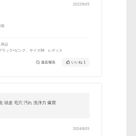
2022/9/25
情報
た商品
ブラック×ピンク、サイズ/M レディス
違反報告
いいね
1
除去 頭皮 毛穴 汚れ 洗浄力 爆買
2024/9/25