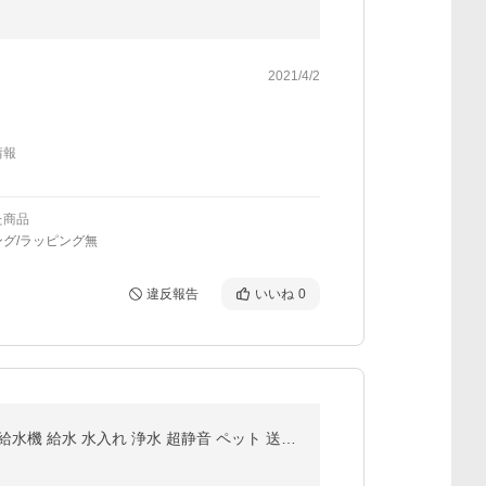
2021/4/2
情報
た商品
グ/ラッピング無
違反報告
いいね
0
獣医師推奨 ピュアシス 猫 犬 水飲み 水飲み器 自動 給水器 給水機 自動給水器 自動水飲み器 自動給水 自動給水機 給水 水入れ 浄水 超静音 ペット 送料無料