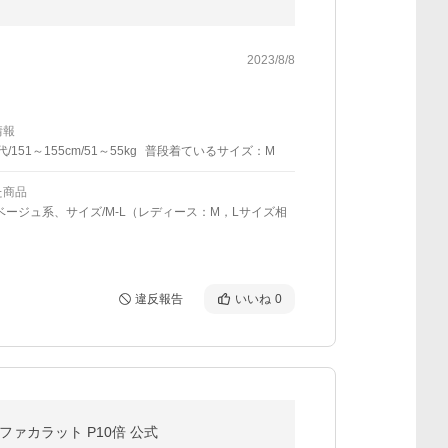
2023/8/8
情報
代/151～155cm/51～55kg
普段着ているサイズ：M
た商品
ベージュ系、サイズ/M-L（レディース：M，Lサイズ相
違反報告
いいね
0
リファカラット P10倍 公式