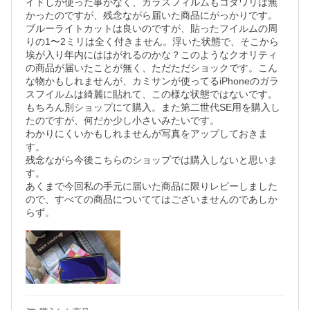
イドしか使った事がなく、ガラスフィルムもコダワリは無
かったのですが、残念ながら届いた商品にがっかりです。
ブルーライトカットは良いのですが、貼ったフイルムの周
りの1〜2ミリは全く付きません。浮いた状態で、そこから
埃が入り年内にははがれるのかな？このようなクオリティ
の商品が届いたことが無く、ただただショックです。こん
な物かもしれませんが、カミサンが使ってるiPhoneのガラ
スフイルムは綺麗に貼れて、この様な状態ではないです。
もちろん別ショップにて購入。また第二世代SE用を購入し
たのですが、何だか少し小さいみたいです。

わかりにくいかもしれませんが写真をアップしておきま
す。

残念ながら今後こちらのショップでは購入しないと思いま
す。

あくまで今回私の手元に届いた商品に限りレビーしました
ので、すべての商品についててはございませんのであしか
らず。