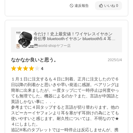
違反報告
いいね
0
今だけ！史上最安値！ワイヤレスイヤホン
骨伝導 bluetoothイヤホン bluetooth5.4 耳を
塞がない 耳掛け 骨伝導 イヤホン マイク付き
world-shopヤフー店
開放式 OWS ENCノイズキャン
なかなか良いと思う。
2025/1/4
4
１月１日に注文するも４日に到着。正月に注文したので６
日以降の到着かと思いきや早い発送に感謝。ペアリングは
簡単に出来ましたが、一度タップにて一時停止は何度やっ
ても無理でした。機器によるのか？また、言語が中国語と
英語しかない事に．．．

参考までに４回タップすると言語が切り替わります。他の
スピーカーイヤフォンより耳を塞がず耳掛けの為にとても
使いやすいと感じます。耐久性については、不明なので★
４にしました。

追記※私のタブレットでは一時停止は反応しませんが、携