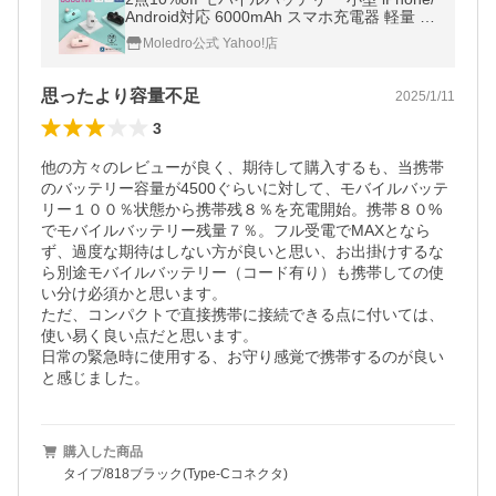
Android対応 6000mAh スマホ充電器 軽量 急
速充電 2A高出力 ミニ型 2倍の速さ 20W PD
Moledro公式 Yahoo!店
対応 防災 PSE認証済
思ったより容量不足
2025/1/11
3
他の方々のレビューが良く、期待して購入するも、当携帯
のバッテリー容量が4500ぐらいに対して、モバイルバッテ
リー１００％状態から携帯残８％を充電開始。携帯８０%
でモバイルバッテリー残量７％。フル受電でMAXとなら
ず、過度な期待はしない方が良いと思い、お出掛けするな
ら別途モバイルバッテリー（コード有り）も携帯しての使
い分け必須かと思います。

ただ、コンパクトで直接携帯に接続できる点に付いては、
使い易く良い点だと思います。

日常の緊急時に使用する、お守り感覚で携帯するのが良い
と感じました。
購入した商品
タイプ/818ブラック(Type-Cコネクタ)