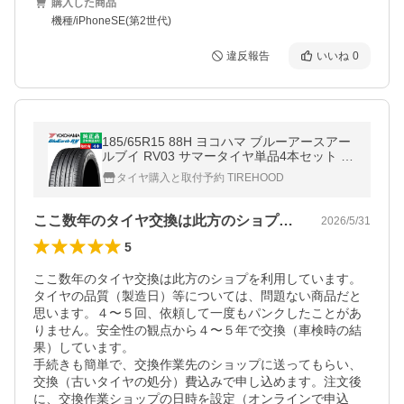
購入した商品
機種/iPhoneSE(第2世代)
違反報告
いいね
0
185/65R15 88H ヨコハマ ブルーアースアー
ルブイ RV03 サマータイヤ単品4本セット |
サマータイヤ 夏タイヤ 夏用タイヤ 15イン
タイヤ購入と取付予約 TIREHOOD
チ|オートバックスで交換OK
ここ数年のタイヤ交換は此方のショプを利…
2026/5/31
5
ここ数年のタイヤ交換は此方のショプを利用しています。
タイヤの品質（製造日）等については、問題ない商品だと
思います。４〜５回、依頼して一度もパンクしたことがあ
りません。安全性の観点から４〜５年で交換（車検時の結
果）しています。

手続きも簡単で、交換作業先のショップに送ってもらい、
交換（古いタイヤの処分）費込みで申し込めます。注文後
に、交換作業ショップの日時を設定（オンラインで申込