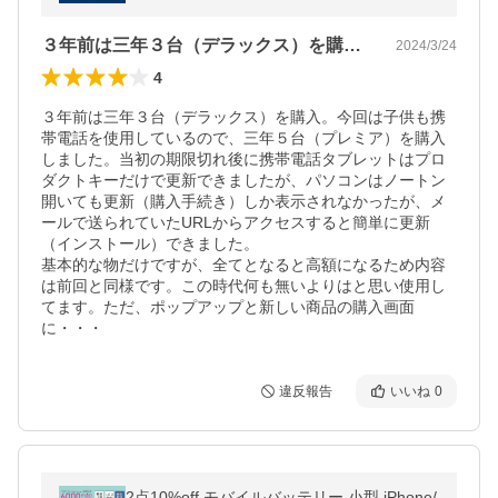
ndroid iOS 対応 PC 爆買
３年前は三年３台（デラックス）を購入。…
2024/3/24
4
３年前は三年３台（デラックス）を購入。今回は子供も携
帯電話を使用しているので、三年５台（プレミア）を購入
しました。当初の期限切れ後に携帯電話タブレットはプロ
ダクトキーだけで更新できましたが、パソコンはノートン
開いても更新（購入手続き）しか表示されなかったが、メ
ールで送られていたURLからアクセスすると簡単に更新
（インストール）できました。

基本的な物だけですが、全てとなると高額になるため内容
は前回と同様です。この時代何も無いよりはと思い使用し
てます。ただ、ポップアップと新しい商品の購入画面
に・・・
違反報告
いいね
0
2点10%off モバイルバッテリー 小型 iPhone/