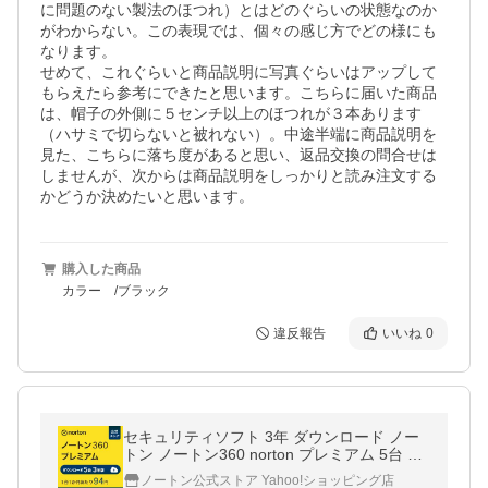
に問題のない製法のほつれ）とはどのぐらいの状態なのか
がわからない。この表現では、個々の感じ方でどの様にも
なります。

せめて、これぐらいと商品説明に写真ぐらいはアップして
もらえたら参考にできたと思います。こちらに届いた商品
は、帽子の外側に５センチ以上のほつれが３本あります
（ハサミで切らないと被れない）。中途半端に商品説明を
見た、こちらに落ち度があると思い、返品交換の問合せは
しませんが、次からは商品説明をしっかりと読み注文する
かどうか決めたいと思います。
購入した商品
カラー /ブラック
違反報告
いいね
0
セキュリティソフト 3年 ダウンロード ノー
トン ノートン360 norton プレミアム 5台 3
年版 50GB ダウンロード版 Mac Windows A
ノートン公式ストア Yahoo!ショッピング店