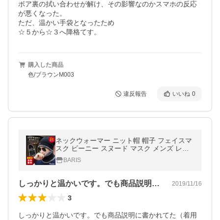
ボア裏の拭い合わせが解け、その影響なのかスマホの反応
が悪くなった。

ただ、温かい手袋となったため

☆５から☆３へ降格てす。
購入した商品
色/ブラウンM003
違反報告
いいね
0
ネックウォーマー ニット帽 帽子 フェイスマ
スク ビーニー スヌード マスク メンズ レデ
ィース 2点セット ふわふわ 防寒 裏起毛 ウィ
BARIS
ンタースポーツ 送料無料
しっかりと温かいです。でも商品説明に書…
2019/11/16
3
しっかりと温かいです。でも商品説明に書かれてた（着用