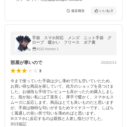
違反報告
いいね
0
手袋 スマホ対応 メンズ ニット手袋 グ
ローブ 暖かい フリース ボア裏
AGG Homes 1
部屋が寒いので
2026/2/13
3
今まで使っていた手袋は少し薄めで穴も空いていたため、
お買い得な商品を探していて、此方のショップを見つけま
した。お値段も手頃でレビューも良かったため購入しまし
た。指が短い私には丁度良く、厚手で暖かく、スマホもス
ムーズに反応します。商品はとても良いものだと思います
が、手袋は独特な匂いがするためマイナス一です。しばら
く風通しの良い所で匂いを薄めればと思います。

※スマホに反応するのは親指と人差し指だけでした。

3/13追記
