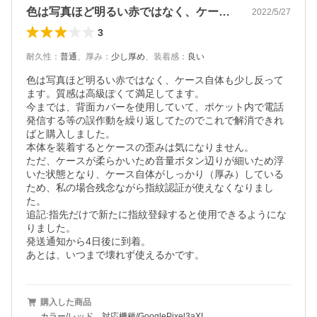
色は写真ほど明るい赤ではなく、ケース自…
2022/5/27
3
耐久性
：
普通
、
厚み
：
少し厚め
、
装着感
：
良い
色は写真ほど明るい赤ではなく、ケース自体も少し反って
ます。質感は高級ぽくて満足してます。

今までは、背面カバーを使用していて、ポケット内で電話
発信する等の誤作動を繰り返してたのでこれで解消できれ
ばと購入しました。

本体を装着するとケースの歪みは気になりません。

ただ、ケースが柔らかいため音量ボタン辺りが細いため浮
いた状態となり、ケース自体がしっかり（厚み）している
ため、私の場合残念ながら指紋認証が使えなくなりまし
た。

追記:指先だけで新たに指紋登録すると使用できるようにな
りました。

発送通知から4日後に到着。

購入した商品
カラー/レッド、対応機種/GooglePixel3aXL