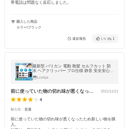
帯電話は問題なく反応しました。
購入した商品
カラー/ブラック
違反報告
いいね
1
最新型 バリカン 電動 散髪 セルフカット 防
水 ヘアクリッパー プロ仕様 静音 安全安心 L
EDディスプレイ 子供用/業務用/家庭用/犬用
Lcsriya
日本語説明書(LF01)
前に使っていた物の切れ味が悪くなったた…
2021/11/21
4
耐久性
：
普通
前に使っていた物の切れ味が悪くなったため新しい物を購
入。
