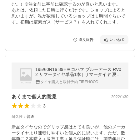
む。）※注文前に事前に確認するのが良いと思います。

あとは、依頼した日時に行くだけです。ショップによると
思いますが、私が依頼しているショップは１時間ぐらいで
す。初期は窒素ガス（サービス？）を入れてくれます。
違反報告
いいね
0
195/60R16 89Hヨコハマ ブルーアース RV0
2 サマータイヤ単品1本 | サマータイヤ 夏タ
イヤ 夏用タイヤ ポイント消化 16インチ|オ
タイヤ購入と取付予約 TIREHOOD
ートバックスで交換OK
あくまで個人的意見
2022/1/30
3
耐久性
：
普通
新品タイヤなのでグリップ感はとても良いが、他のメーカ
ータイヤより運転しやすいと個人的に思います。ただ、数
年前に２本購入＋取替工事＋延長保証時には、製造年月ひ