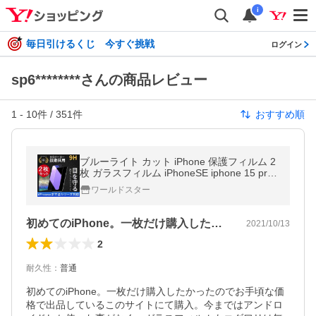
i
毎日引けるくじ 今すぐ挑戦
ログイン
sp6********さんの商品レビュー
1
-
10
件 /
351
件
おすすめ順
ブルーライト カット iPhone 保護フィルム 2
枚 ガラスフィルム iPhoneSE iphone 15 pro
14 13 12 pro Max SE 2 3 第二第三世代 iPho
ワールドスター
ne8 11 XR XS MAX 9H 7 8
初めてのiPhone。一枚だけ購入した…
2021/10/13
2
耐久性
：
普通
初めてのiPhone。一枚だけ購入したかったのでお手頃な価
格で出品しているこのサイトにて購入。今まではアンドロ