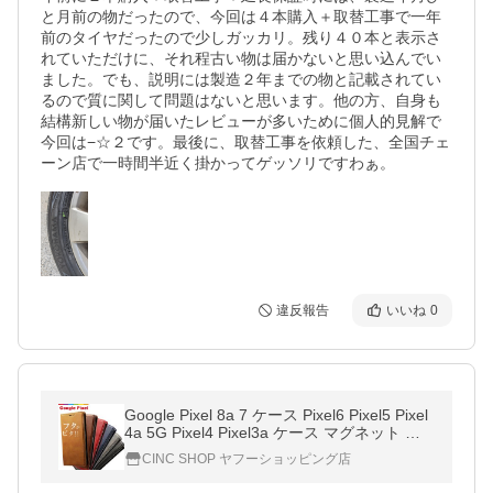
と月前の物だったので、今回は４本購入＋取替工事で一年
前のタイヤだったので少しガッカリ。残り４０本と表示さ
れていただけに、それ程古い物は届かないと思い込んでい
ました。でも、説明には製造２年までの物と記載されてい
るので質に関して問題はないと思います。他の方、自身も
結構新しい物が届いたレビューが多いために個人的見解で
今回は−☆２です。最後に、取替工事を依頼した、全国チェ
ーン店で一時間半近く掛かってゲッソリですわぁ。
違反報告
いいね
0
Google Pixel 8a 7 ケース Pixel6 Pixel5 Pixel
4a 5G Pixel4 Pixel3a ケース マグネット 手
帳型 ベルトなし グーグルピクセル 手帳ケー
CINC SHOP ヤフーショッピング店
ス Android