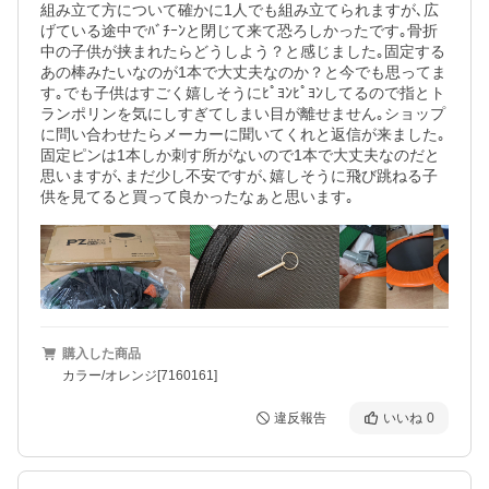
組み立て方について確かに1人でも組み立てられますが､広
げている途中でﾊﾞﾁｰﾝと閉じて来て恐ろしかったです｡骨折
中の子供が挟まれたらどうしよう？と感じました｡固定する
あの棒みたいなのが1本で大丈夫なのか？と今でも思ってま
す｡でも子供はすごく嬉しそうにﾋﾟﾖﾝﾋﾟﾖﾝしてるので指とト
ランポリンを気にしすぎてしまい目が離せません｡ショップ
に問い合わせたらメーカーに聞いてくれと返信が来ました｡
固定ピンは1本しか刺す所がないので1本で大丈夫なのだと
思いますが､まだ少し不安ですが､嬉しそうに飛び跳ねる子
供を見てると買って良かったなぁと思います｡
購入した商品
カラー/オレンジ[7160161]
違反報告
いいね
0