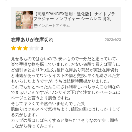
【高級SPANDEX使用・進化版】 ナイトブラ
ブラジャー ノンワイヤー シームレス 育乳 効
果 脇肉補正 ブラトップ スポーツブラ Wサポ
インポートアイテム
ート
在庫ありが在庫切れ
2023/4/23
3
見せるものではないので､安いもので十分だと思っていて､
楽で手頃な物を探していました｡お安い値段で買えば買うほ
ど値引きとあり3つ注文｡後日在庫あり商品が実は在庫切れ
と連絡があってワンサイズ下の物と交換｡早く配送された方
もいらしたようですが､うちは結構時間掛かりました｡

これでもかとぺったんこにされ到着し､ぺちゃんこな胸なの
でまぁいいんですが､ワンサイズ下げて注文したベージュは
ベージュと言うより肌色ですね｡

そしてキツくて全然合いませんでした笑

肌触りはツルスベで気持ちよく､値段の割にはしっかりして
る気がします｡

カップの所はしばらくすると膨らむ？そうなので少し期待
しながら待ってみます｡