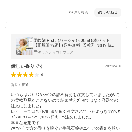
違反報告
いいね
1
柔軟剤 P-sha(パーシャ) 600ml 5本セット
【正規販売店】(送料無料) 柔軟剤 Nissy 抗菌
防臭 消臭 オーガニック 赤ちゃん 静電気 埃
キャンディコムウェア
花粉 毛玉 高級
優しい香りです
2022/5/18
4
香り
：
普通
いつもはﾗﾝﾄﾞﾘﾝやﾗﾎﾞﾝの詰め替えを注文していましたが､こ
の柔軟剤見たことないので詰め替えﾎﾞﾄﾙではなく容器での
注文にしました｡

レビューではﾎﾜｲﾄﾌﾛｰﾗﾙが多く注文されていたようなので､ﾎ
ﾜｲﾄﾌﾛｰﾗﾙを4本､ｱﾛﾏｳｯﾄﾞを1本注文しました｡

率直な感想です

ｱﾛﾏｳｯﾄﾞの方の香りを嗅ぐと牛乳石鹸やニベアの青缶を嗅い