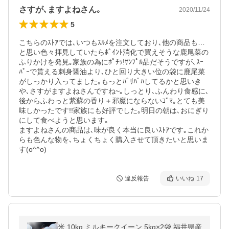
さすが､ますよねさん｡
2020/11/24
5
こちらのｽﾄｱでは､いつもｽﾙﾒを注文しており､他の商品も…
と思い色々拝見していたらﾎﾟｲﾝﾄ消化で買えそうな鹿尾菜の
ふりかけを発見｡家族の為にﾎﾟﾁｯ!ｻﾝﾌﾟﾙ品だそうですが､ｽｰ
ﾊﾟｰで貰える刺身醤油より､ひと回り大きい位の袋に鹿尾菜
がしっかり入ってました｡もっとﾊﾟｻﾊﾟﾊしてるかと思いき
や､さすがますよねさんですね~｡しっとり､ふんわり食感に､
後からふわっと紫蘇の香り＋‪邪魔にならないｺﾞﾏ｡とても美
味しかったです!!家族にも好評でした｡明日の朝は､おにぎり
にして食べようと思います｡

ますよねさんの商品は､味が良く本当に良いｽﾄｱです｡これか
らも色んな物を､ちょくちょく購入させて頂きたいと思いま
す(o^^o)
違反報告
いいね
17
米 10kg ミルキークイーン 5kg×2袋 福井県産