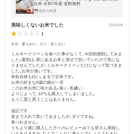
白米 令和7年産 送料無料
福井の米屋
美味しくないお米でした
2024/3/9
1
食感
：
柔らかい
、
甘さ
：
甘くない
ミルキークイーンを食べた事がなくて､今回初挑戦してみま
した｡最初は､家にあるお米と混ぜて炊いていたので気にな
りませんでしたが､ミルキークイーンだけになって気づきま
した｡お米が臭いです｡

米粒自体も白い｡まるで古米です｡

お米の好きな8歳の娘が一言

このお米お米に味がある｡臭い､私嫌い...

よりによって､10㌔も購入してしまいました｡

もう二度と買うことはありません｡

追記です

炭まで入れて炊いてみましたが､ダメですね｡

食べれません｡

うちより後に購入した方々のレビューみても皆さん美味し
いとありますが､なんでこんなに違うんでしょう？たまた