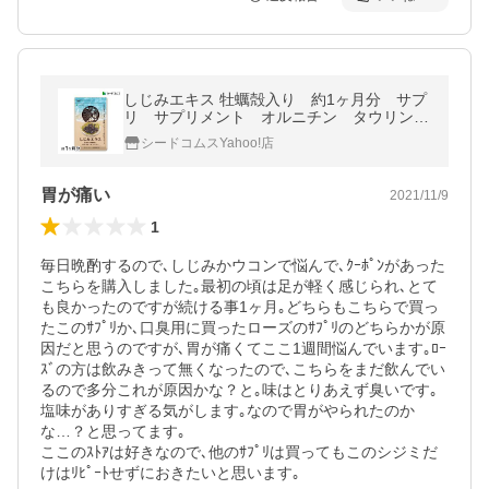
しじみエキス 牡蠣殻入り 約1ヶ月分 サプ
リ サプリメント オルニチン タウリン
ダイエット
シードコムスYahoo!店
胃が痛い
2021/11/9
1
毎日晩酌するので､しじみかウコンで悩んで､ｸｰﾎﾟﾝがあった
こちらを購入しました｡最初の頃は足が軽く感じられ､とて
も良かったのですが続ける事1ヶ月｡どちらもこちらで買っ
たこのｻﾌﾟﾘか､口臭用に買ったローズのｻﾌﾟﾘのどちらかが原
因だと思うのですが､胃が痛くてここ1週間悩んでいます｡ﾛｰ
ｽﾞの方は飲みきって無くなったので､こちらをまだ飲んでい
るので多分これが原因かな？と｡味はとりあえず臭いです｡
塩味がありすぎる気がします｡なので胃がやられたのか
な…？と思ってます｡

ここのｽﾄｱは好きなので､他のｻﾌﾟﾘは買ってもこのシジミだ
けはﾘﾋﾟｰﾄせずにおきたいと思います｡