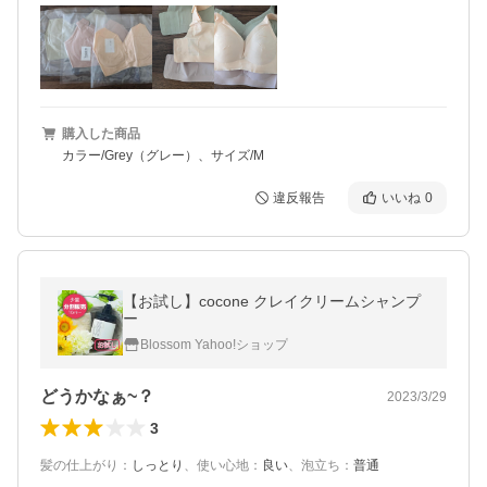
購入した商品
カラー/Grey（グレー）、サイズ/M
違反報告
いいね
0
【お試し】cocone クレイクリームシャンプ
ー
Blossom Yahoo!ショップ
どうかなぁ~？
2023/3/29
3
髪の仕上がり
：
しっとり
、
使い心地
：
良い
、
泡立ち
：
普通