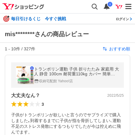
i
毎日引けるくじ 今すぐ挑戦
ログイン
mis********さんの商品レビュー
1
-
10
件 /
327
件
おすすめ順
トランポリン運動 子供 折りたたみ 家庭用 大
人 静音 100cm 耐荷重110kg カバー 簡単組
立 おもちゃ こども 子ども キッズ スポーツ
収納宅配館 Yahoo!店
ダイエット トレーニング
大丈夫なん？
2022/5/25
3
子供がトランポリンが欲しいと言うのでサプライズで購入
しました｡到着するまでに子供が指を骨折してしまい､運動
不足のストレス発散にするつもりでしたが今は控えめに飛
んでます。
