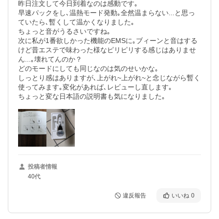
昨日注文して今日到着なのは感動です｡

早速パックをし､温熱モード発動｡全然温まらない...と思っ
ていたら､暫くして温かくなりました｡

ちょっと音がうるさいですね｡

次に私が1番欲しかった機能のEMSに｡ブィーンと音はする
けど昔エステで味わった様なピリピリする感じはありませ
ん...｡壊れてんのか？

どのモードにしても同じなのは気のせいかな｡

しっとり感はありますが､上がれ~上がれ~と念じながら暫く
使ってみます｡変化があれば､レビューし直します｡

ちょっと変な日本語の説明書も気になりました｡
投稿者情報
40代
違反報告
いいね
0