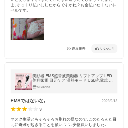
ま､ゆっくり払いにしたからですかね？お金払いたくないレ
ベルです｡
違反報告
いいね
4
美顔器 EMS超音波美顔器 リフトアップ LED
美容家電 目元ケア 温熱モード USB充電式 E
MS微電流 フェイスケア美顔器 3段階レベル
Mikirona
4モード 誕生日プレゼント
EMSではないな｡
2023/2/13
3
マスク生活ともそろそろお別れの様なので､このたるんだ目
元に奇跡が起きることを願いつつ､安物買いしました｡
