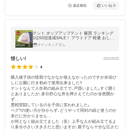
違反報告
いいね
0
テント ポップアップテント 爆買 ランキング
1位50冠達成SALE！ アウトドア 軽量 おしゃ
れ 公園 花見 1人用 2人 3人用 キャンプ 紫外
サインキングダム
線対策 ファミリー 横幅200cm
惜しい!
2022/5/25
4
購入後子供の怪我でなかなか使えなかったのですが水浴び
しに公園に行き初めて使用出来ました!!

テントなんて人生初の組み立てで､戸惑いました｡すぐ開く
とありましたが､多分肝心な所を押さえてたのか全然開か
ず…

悪戦苦闘しているのを子供に笑われました｡

ペグ?の使い方が分からず､どうやって同封の紐と使うのか
未だに分かりません…

が何となく組み立てました（笑）上手な人が組み立てるよ
り多分小さい大きさだと思いますが､親子なら十分な広さだ