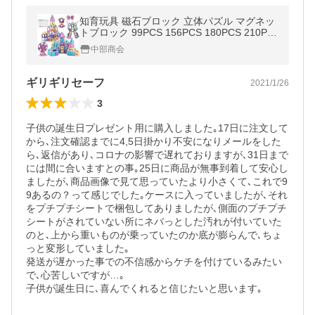
知育玩具 磁石ブロック 立体パズル マグネッ
トブロック 99PCS 156PCS 180PCS 210PC
S マカロン色 幼児 保育園 小学生 贈り物 誕
中部商会
生日 クリスマスプレゼント
ギリギリセーフ
2021/1/26
3
子供の誕生日プレゼント用に購入しました｡17日に注文して
から､注文確認までに4,5日掛かり不安になりメールをした
ら､返信があり､コロナの影響で遅れておりますが､31日まで
には間に合いますとの事｡25日に商品が無事到着して安心し
ましたが､商品画像で見て思っていたより小さくて､これで9
9あるの？って感じでした｡ケースに入っていましたが､それ
をプチプチシートで梱包してありましたが､側面のプチプチ
シートがされていない所にネバっとした汚れが付いていた
のと､上から重いものが乗っていたのか底が膨らんで､ちょ
っと変形していました｡

発送が遅かった事での不信感からケチを付けているみたい
で､心苦しいですが…｡

子供が誕生日に､喜んでくれると信じたいと思います｡