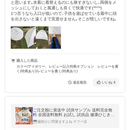
と思います｡水着に着替えるのにも狭すぎないし､両側をメ
ッシュにしておくと風通しも良くて快適です(*^^*)

1つ言うなら入口が低いので､子供を遊ばせている最中に頭
を出さないと遠くまで見渡せません｡そこが惜しいですね｡
購入した商品
カラー/アイボリー、レビュー記入特典オプション レビューを書
く(特典あり)/レビューを書く(特典あり)
違反報告
いいね
4
ご注文順に発送中 試供サンプル 送料完全無
料 全国送料無料 お試し 試供品 健康ひじき生
ふりかけ(ほんのりシソ味)5g×3袋 ゆうメー
越前かに問屋ますよね ヤフー店
ル便 同梱不可 日祝配達不可