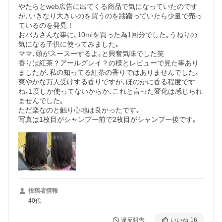
やたらとweb広告に出てくる商品で気になっていたのです
が､いきなり大きいのを買うのを躊躇っていたら少量で売っ
ているのを発見！

おバカさんな事に､10mlを買った為1回分でした｡うねりの
気になる子供に使ってみました｡

ママ､頭がスースーするよ｡と興奮気味でした笑

香りは紅茶？アールグレイ？の様とレビューで見た事あり
ましたが､私の知ってる紅茶の香りではありませんでした｡
爽やかな万人受けする香りですが､ほのかに香る程度です
ね｡1度しか使ってないからか､これと言った変化は感じられ
ませんでした｡

ただ楽なのと触り心地は良かったです｡

写真は1枚目がシャンプー前で2枚目がシャンプー後です｡
投稿者情報
40代
違反報告
いいね
16