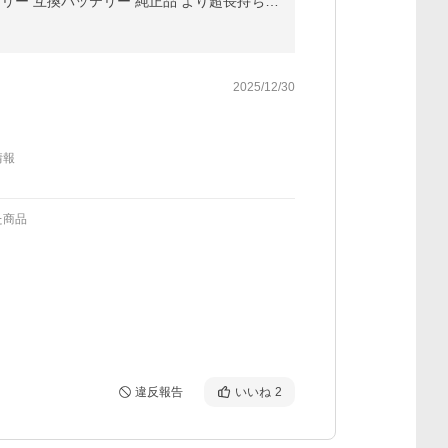
【10倍ポイント還元】ダイソン V6 バッテリー ボタン式 ネジ不要 4000mAh 充電バッテリー 交換用バッテリー 互換バッテリー 純正品 より超長持ち PSE認証済
2025/12/30
情報
た商品
違反報告
いいね
2