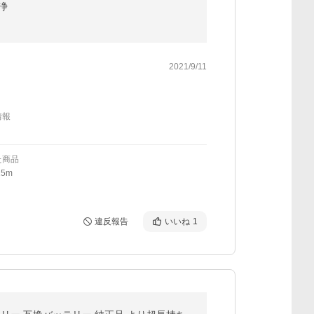
洗浄
2021/9/11
情報
た商品
5m
違反報告
いいね
1