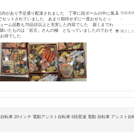
の案内があり予定通り配達されました　丁寧に段ボールの中に風
投稿者
でセットされていました　あまり期待せずに一度おせちとっ
-
ューム品数も70品目以上と充実した内容でした　届くまでわ
届いたものは「岩元」さんの極　となっていましたのでおそ
購入し
りお得でした
-
20インチ 電動アシスト自転車 6段変速 電動 自転車 アシスト自転車 bicycle