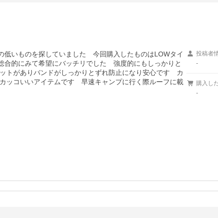
さの低いものを探していました　今回購入したものはLOWタイ
投稿者
ど総合的にみて希望にバッチリでした　強度的にもしっかりと
-
ットがありバンドがしっかりとずれ防止になり安心です　カ
カッコいいアイテムです　早速キャンプに行く際ルーフに載
購入し
-