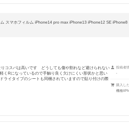
なりコスパは高いです　どうしても傷や割れなど避けられない
投稿者
軽くRになっているので手触り良く欠けにくい形状かと思い
-
ドライタイプのシートも同梱されていますので貼り付けの際
購入し
機種/iP