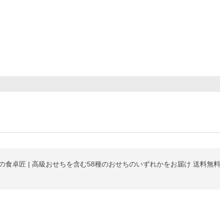
笑顔の食卓匠 | 高級おせちを含む58種のおせちのいずれかをお届け 送料無