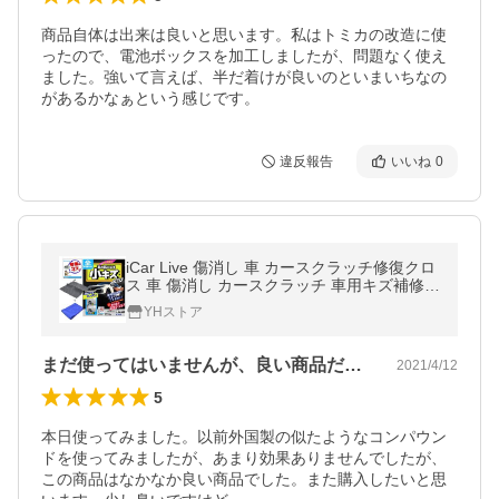
商品自体は出来は良いと思います。私はトミカの改造に使
ったので、電池ボックスを加工しましたが、問題なく使え
ました。強いて言えば、半だ着けが良いのといまいちなの
があるかなぁという感じです。
違反報告
いいね
0
iCar Live 傷消し 車 カースクラッチ修復クロ
ス 車 傷消し カースクラッチ 車用キズ補修タ
オル キズ消しタオル クルマ キズ消し
YHストア
まだ使ってはいませんが、良い商品だと思…
2021/4/12
5
本日使ってみました。以前外国製の似たようなコンパウン
ドを使ってみましたが、あまり効果ありませんでしたが、
この商品はなかなか良い商品でした。また購入したいと思