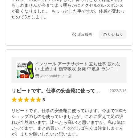
もしれませんが今までより明らかにアクセルのレスポンス
が良くなりました。 ちょっとした事ですが、体感が変わっ
たので5とします。
違反報告
いいね
0
インソール アーチサポート 立ち仕事 疲れな
い 土踏まず 衝撃吸収 反発 中敷き ランニン
グ靴 偏平足 スポーツ 矯正 美脚 スニーカー
withbambiヤフー店
姿勢 爆買 ポイント利用
リピートです。仕事の安全靴に使っていま…
2022/2/16
5
リピートです。仕事の安全靴に使っています。今まで100円
ショップのものを使っていましたが、これに変えて足の疲
れが全然違います。比べたら高い❗️と思いますが、私は気に
いってます。まとめ買いしたのでしばらくは注文しません
が、またお願いしたいと思います。