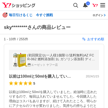
i
毎日引けるくじ 今すぐ挑戦
ログイン
sky********さんの商品レビュー
1
-
10
件 /
255
件
おすすめ順
(初回限定/お一人様1個限り/送料無料)AZ FC
R-062 燃料添加剤 1L ガソリン添加剤 ディー
ゼルにも/送料無料(北海道・沖縄・離島除く)
エーゼット ヤフー店
以前は100mIと50mIを購入してい…
2024/1/15
5
以前は100mIと50mIを購入していました。給油時に忘れた
りするので、毎回は入れていませんでした。今回購入した
理由はコスパもありますが、続けて入れたところ、明らか
にアクセルのツキが変わりました。気持ちの持ちようだと