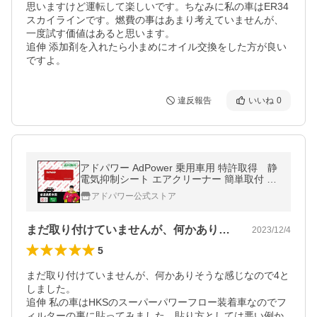
思いますけど運転して楽しいです。ちなみに私の車はER34
スカイラインです。燃費の事はあまり考えていませんが、
一度試す価値はあると思います。

追伸 添加剤を入れたら小まめにオイル交換をした方が良い
ですよ。
違反報告
いいね
0
アドパワー AdPower 乗用車用 特許取得 静
電気抑制シート エアクリーナー 簡単取付 エ
ンジンへの空気流れを改善 除電 メンテナン
アドパワー公式ストア
ス
まだ取り付けていませんが、何かありそう…
2023/12/4
5
まだ取り付けていませんが、何かありそうな感じなので4と
しました。

追伸 私の車はHKSのスーパーパワーフロー装着車なのでフ
ィルターの裏に貼ってみました。貼り方としては悪い例か