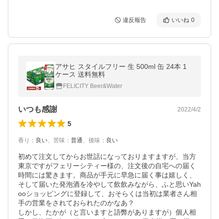
違反報告
いいね
0
アサヒ スタイルフリー 生 500ml 缶 24本 1
ケース 送料無料
FELICITY Beer&Water
いつも感謝
2022/4/2
5
香り
：
良い
、
苦味
：
普通
、
後味
：
良い
初めて注文してからお世話になっておりますますが、当方
東京ですがフェリーシティー様の、注文後の自宅への届く
時間には驚きます。商品が手元に早急に届く事は嬉しく、
そして届いた発泡酒を冷やして飲飲みながら、ふと思いYah
ooショッピングに登録して、おそらくは当初は業者さん相
手の営業をされておられたのかなあ？

しかし、たかが（と言いますと語弊がありますが）個人相