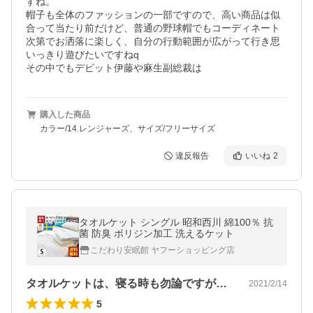
すね。

帽子も全体のファッションの一部ですので、高い商品は似
合って当たり前だけど、普通の野球帽でもコーディネート
次第でお洒落に楽しく、自分の行動範囲が広がって行き思
いっきり遊びたいですねq

その中でもデビット伊藤や麻生副総裁は
購入した商品
カラー/14.レンジャーズ、サイズ/フリーサイズ
違反報告
いいね
2
タオルケット シングル 昭和西川 綿100％ 抗
菌 防臭 ポリジン加工 洗えるケット
こだわり安眠館 ヤフーショッピング店
タオルケットは、寝る時も勿論ですがいろ…
2021/2/14
5