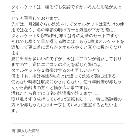
タオルケットは、寝る時も勿論ですがいろんな用途があっ
て

とても重宝しております。

先ずは、月2回ぐらい洗濯をしてタオルケットは夏だけの使
用ではなく、冬の季節の明け方一番気温が下がる際に、

タオルケット&毛布&掛け布団は冬の定番のセットですが、

それでも寒くて目が冴える際には、もう1枚タオルケットを
追加して更に首に柔らかタオルを巻くと直ぐに暖かくなり
ます。

夏に出番が多いいのですが、今はエアコンが普及しており
ますので、逆にエアコンの冷えを感じた際には、

タオルケットを２枚掛けするのも宜しいかと？

何よりも、掛け布団&毛布とは違って洗濯が楽に出来る、

使わない時期は収納にかさばらない、使う年齢層が赤ちゃ
んから高齢者の方々と幅が広い事ですね。

汚れたたら直ぐに自宅の洗濯機で洗えますし。

取り敢えず３枚持っていれば回転も効くし、特に高齢者の
方々や赤ちゃんにはキープしていれば重宝すると思いま
す。
購入した商品