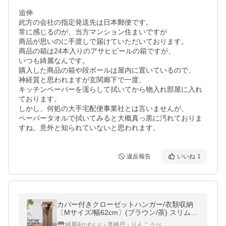
追伸

此方の会社の指定発送先は日本郵便です。

常に感じるのが、当方マンション住まいですが

商品が思いのに手渡しで届けていただいております。

商品の箱は24本入りのアサヒビールの箱ですが、

いつも綺麗なんです。

購入した商品の箱や段ボールは屋内に置いているので、

神経質と思われますが玄関廊下で一度、

キッチンペーパーを濡らして拭いてから物入れ部屋に入れ
ております。

しかし、何処の大手宅配便事業社とは言いませんが、

ペーパータオルで拭いてみると大概真っ黒に汚れておりま
違反報告
いいね
1
カバー付きクローゼットハンガー/衣類収納
〔Mサイズ/幅62cm〕(ブラウン/茶) スリム/
収納/棚付/チェック柄/ファンシーケース/NK-
綺麗&かわいい 凛神戸・りんこうべ