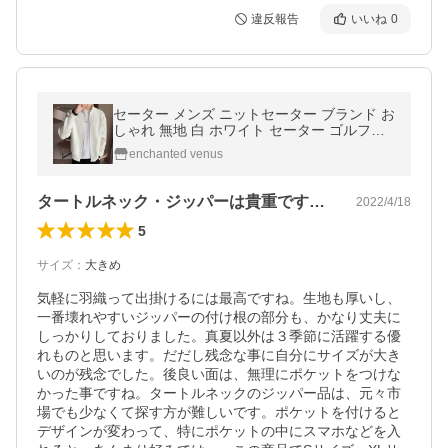
違反報告
いいね
0
セーター メンズ ニットセーター ブランド お
しゃれ 無地 白 ホワイト セーター ゴルフウ
エア アウトドア カジュアル 通勤 ビジネス
enchanted venus
ジッパー 春コーデ
タートルネック・ジッパーは貴重ですよ。
2022/4/18
5
サイズ
：
大きめ
気軽に羽織って出掛けるには最高ですね。生地も厚いし、
一番壊れやすいジッパーの付け根の部分も、かなり丈夫に
しっかりしておりました。真夏以外は３季節に活躍する優
れものと思います。だだし残念な事に自分にサイズが大き
いのが残念でした。後良い面は、無理にポケットをつけな
かった事ですね。タートルネックのジッパー品は、元々市
場でも少なくて探す方が難しいです。ポケットを付けると
デザインが変わって、特にポケットの中にスマホなどを入