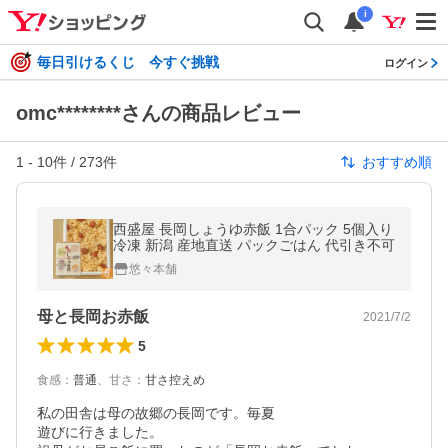
i
毎日引けるくじ 今すぐ挑戦
ログイン
omc********さんの商品レビュー
1
-
10
件 /
273
件
おすすめ順
西盛屋 長岡しょうゆ赤飯 1合パック 5個入り
冷凍 新潟 産地直送 パックごはん 代引き不可
悠々本舗
母と長岡お赤飯
2021/7/2
5
食感
：
普通
、
甘さ
：
甘さ控えめ
私の田舎は母の故郷の長岡です。毎夏

遊びに行きました。
