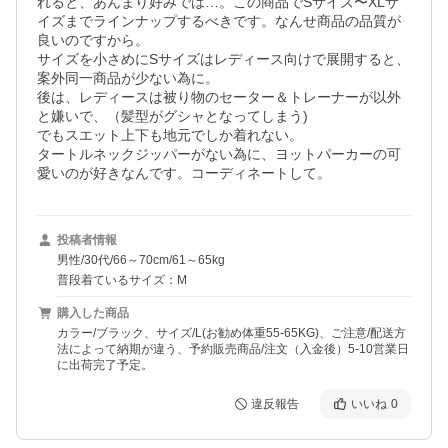
れると、あんまり好みでは…。この商品でSサイズ〜XLサ
イズまでラインナップするべきです。なんせ商品の品質が
良いのですから。

サイズを小さめにSサイズはレディース向けで展開すると、

案外同一商品が少ない為に。

後は、レディースは被り物のセーター＆トレーナーが以外
と嫌いで、（髪型がグシャとなってしまう)

でもスエット上下も地元でしか着れない。

タートルネックジッパーがない為に、ヨットパーカーの可
愛いのが好きなんです。コーディネートして。
投稿者情報
男性/30代/66～70cm/61～65kg
普段着ているサイズ：M
購入した商品
カラー/ブラック、サイズ/L(お勧め体重55-65KG)、ご注意/配送方
法によって納期が違う、予約販売商品/注文（入金後）5-10営業日
に出荷完了予定。
違反報告
いいね
0