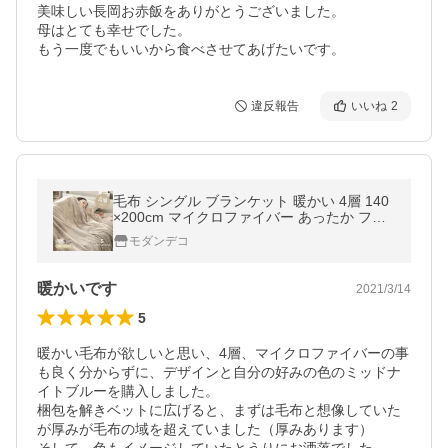
美味しい長岡お赤飯をありがとうございました。

母はとても幸せでした。

もう一度でもいいから食べさせてあげたいです。
違反報告
いいね
2
毛布 シングル ブランケット 暖かい 4層 140
×200cm マイクロファイバー あったか フラ
ンネル ひざ掛け 膝掛け 掛け毛布暖かい 発熱
モダンデコ
暖かいです
2021/3/14
5
暖かい毛布が欲しいと思い、4層、マイクロファイバーの事
も良く分からずに、デザインと自分の好みの色のミッドナ
イトブルーを購入しました。

梱包を解きベットに広げると、まずは毛布と想像していた
が厚みが毛布の域を超えていました（厚みあります）
