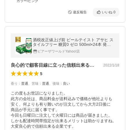
カラー/ピンク
違反報告
いいね
0
酒税改正値上げ前 ビールテイスト アサヒ ス
タイルフリー 糖質0 ゼロ 500ml×24本 発泡
酒 ビールテイスト 500缶 国産 1ケース販売
ビアーザワールドYahoo!店
缶 AIB
良心的で顧客目線に立った信頼出来る会社
2022/1/18
5
香り
：
普通
、
苦味
：
普通
、
後味
：
良い
この度もお世話になりました。

此方の会社は、商品料金が送料込みで価格が他社よりも

安く、何よりも有り難いのが注文してから大方2日後に

商品が手元に届く事です。

今回も日曜日に注文して火曜日には商品が届きました。

しかも配達時間帯指定が出来るメリットは助かりますね。

大変良心的で信頼出来る企業です。
