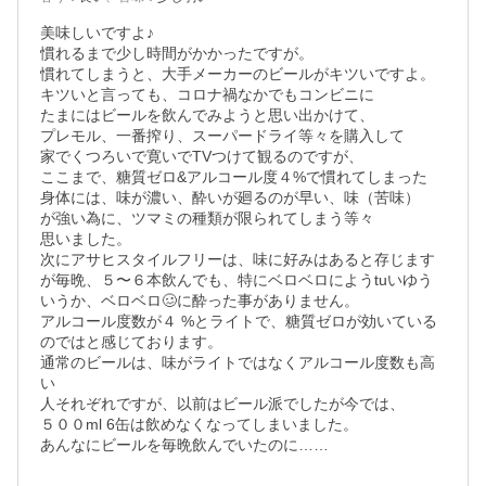
美味しいですよ♪

慣れるまで少し時間がかかったですが。

慣れてしまうと、大手メーカーのビールがキツいですよ。

キツいと言っても、コロナ禍なかでもコンビニに

たまにはビールを飲んでみようと思い出かけて、

プレモル、一番搾り、スーパードライ等々を購入して

家でくつろいで寛いでTVつけて観るのですが、

ここまで、糖質ゼロ&アルコール度４%で慣れてしまった

身体には、味が濃い、酔いが廻るのが早い、味（苦味）

が強い為に、ツマミの種類が限られてしまう等々

思いました。

次にアサヒスタイルフリーは、味に好みはあると存じます
が毎晩、５〜６本飲んでも、特にベロベロにようtuいゆう
いうか、ベロベロ🥴に酔った事がありません。

アルコール度数が４ %とライトで、糖質ゼロが効いている
のではと感じております。

通常のビールは、味がライトではなくアルコール度数も高
い

人それぞれですが、以前はビール派でしたが今では、

５００ml 6缶は飲めなくなってしまいました。

あんなにビールを毎晩飲んでいたのに……