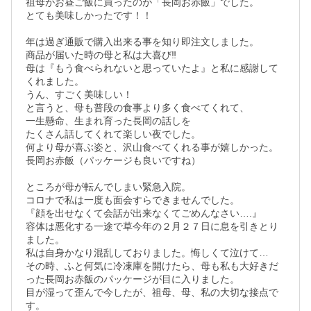
祖母がお昼ご飯に買ったのが「長岡お赤飯」でした。

とても美味しかったです！！

年は過ぎ通販で購入出来る事を知り即注文しました。

商品が届いた時の母と私は大喜び‼︎

母は『もう食べられないと思っていたよ』と私に感謝して
くれました。

うん、すごく美味しい！

と言うと、母も普段の食事より多く食べてくれて、

一生懸命、生まれ育った長岡の話しを

たくさん話してくれて楽しい夜でした。

何より母が喜ぶ姿と、沢山食べてくれる事が嬉しかった。

長岡お赤飯（パッケージも良いですね）

ところが母が転んでしまい緊急入院。

コロナで私は一度も面会すらできませんでした。

『顔を出せなくて会話が出来なくてごめんなさい….』

容体は悪化する一途で草今年の２月２７日に息を引きとり
ました。

私は自身かなり混乱しておりました。悔しくて泣けて…

その時、ふと何気に冷凍庫を開けたら、母も私も大好きだ
った長岡お赤飯のパッケージが目に入りました。

目が湿って歪んで今したが、祖母、母、私の大切な接点で
す。
