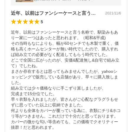
881
近年、以前はファンシーケースと言う名称…
2021/11/6
5
近年、以前はファンシーケースと言う名称で、馴染みもあ
り一家に一つはあったと思われます。（昭和&平成)

その当時もなによりも、幅が60センチでも木製で重く、価
格も高くホームセンターが無い時代でしたので、購入すれ
ば組み立ての必要がなく配送してもらう時代でした。

どこで全国に広がったのが、安価&配達無し&自宅で組み立
て）でしたね。

まさか存在するとは思ってもみませんでしたが、yahooシ
ョッピングで販売している店舗があり、早々に購入致しま
した。

組み立ては少々価格なりに手こずり派しましたが、

完成まで15分位でした。

早々衣類を入れましたが、皆さんがご心配なグラグラもせ
ずに思っていた以上に収納できました。

何よりも全体をカバーが覆っている為に、衣類にチリ&ホコ
リ等がつきません。これだけで十分だと思っております。

カバーの微かな匂い等含めても、この価格でクオリティー
抜群！だと思われます。