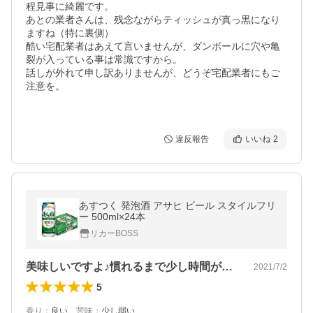
程見事に綺麗です。

あとの業者さんは、残念ながらティッシュが真っ黒になり
ますね（特に裏側）

酷い宅配業者はあえて言いませんが、ダンボールに穴や亀
裂が入っている事は常識ですから。

話しが外れて申し訳ありませんが、どうぞ宅配業者にもご
注意を。

違反報告
いいね
2
あすつく 発泡酒 アサヒ ビール スタイルフリ
ー 500ml×24本
リカーBOSS
美味しいですよ♪慣れるまで少し時間がか…
2021/7/2
5
香り
：
良い
、
苦味
：
少し弱い