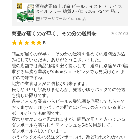
酒税改正値上げ前 ビールテイスト アサヒ ス
タイルフリー 糖質0 ゼロ 500ml×24本 発泡
酒 ビールテイスト 500缶 国産 1ケース販売
ビアーザワールドYahoo!店
缶 AIB
商品が届くのが早く、その分の送料を含め…
2022/1/13
5
商品が届くのが早く、その分の送料を含めての送料込み込
みにしていただき、ありがとうございました。

他の店舗では商品価格を安く提示して、送料は別途￥700請
求する卑劣な業者がYahooショッピングでも見受けられま
すので嫌ですね。

此方の業者は大変に信頼が出来ますよ。

長くなり申し訳ありませんが、発送がゆうパックでの発送
も嬉しい限りです。

過去いろんな業者からビール＆発泡酒を宅配してもらって
おりますが、ゆうパックの配達はビールの入っているダン
ボールがとても綺麗です。

変わり者がいると思われますが、商品が届くと入っている
ダンボールを濡らしたティッシュを5枚位用意して、

ダンボールを拭いています。

ゆうパックからの発送ダンボールは、殆ど汚れがつかない