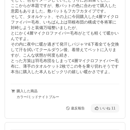
そして、色もイメージしていたとうりにお洒落でした。

ここからが本題ですが、敷パットの色に合わせて購入した
意図もありました。敷パットもフカフカタイプです。

そして、タオルケット、その上に今回購入した4層マイクロ
ファイバー毛布、いちばん上は羽根布団の構成で冬将軍に
対峙しようと装備万端整いましたが、

とにかく4層マイクロファイバー毛布がとても軽くて暖かい
んですよ。

その内に夜中に暖か過ぎて発汗しパジャマ&下着全てを交換
して汗を拭いてクールダウン後、着替えてベットに入りま
すが、こんな状態が何度も続き、

とった方策は羽毛布団をしまって4層マイクロファイバー毛
布に、薄手のタオルケット2枚でこの冬を乗り切れそうです

本当に購入した本人もビックリの嬉しい暖かさですよ。
購入した商品
カラー/ミッドナイトブルー
違反報告
いいね
11