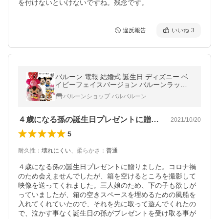
を付けないといけないですね。残念です。
違反報告
いいね
3
バルーン 電報 結婚式 誕生日 ディズニー ベ
イビーフェイスバージョン バルーンラッピ
ング ミッキー ミニー チップとデール 出産祝
バルーンショップ バルバルーン
い 発表会 七五三 クリスマス
４歳になる孫の誕生日プレゼントに贈りま…
2021/10/20
5
耐久性
：
壊れにくい
、
柔らかさ
：
普通
４歳になる孫の誕生日プレゼントに贈りました。コロナ禍
のため会えませんでしたが、箱を空けるところを撮影して
映像を送ってくれました。三人娘のため、下の子も欲しが
っていましたが、箱の空きスペースを埋めるための風船を
入れてくれていたので、それを先に取って遊んでくれたの
で、泣かす事なく誕生日の孫がプレゼントを受け取る事が