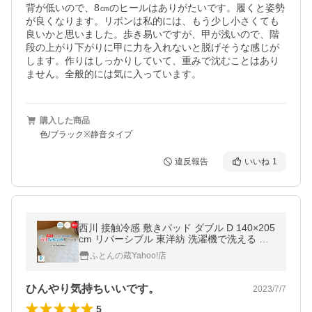
背が低いので、8㎝のヒールはありがたいです。履くと姿勢
が良くなります。リボンは私的には、もう少し小さくても
良いかと思いました。歩き易いですが、甲が浅いので、階
段の上がり下がりに甲に力を入れないと脱げそうな感じが
します。作りはしっかりしていて、重みで沈むことはあり
ません。全般的には気に入っています。
購入した商品
色/ブラック※静音タイプ
違反報告
いいね
1
西川 接触冷感 敷きパッド ダブル D 140×205
cm リバーシブル 東洋紡 洗濯機で洗える 湿
度調整 ポリエステル 冷感敷きパッド ひんや
ふとんの蔵Yahoo!店
り 夏 冷感 暑さ対策
ひんやり気持ちいいです。
2023/7/7
5