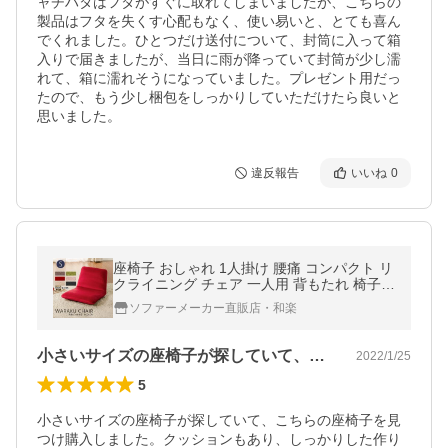
ャチハタはフタがすぐに取れてしまいましたが、こちらの
製品はフタを失くす心配もなく、使い易いと、とても喜ん
でくれました。ひとつだけ送付について、封筒に入って箱
入りで届きましたが、当日に雨が降っていて封筒が少し濡
れて、箱に濡れそうになっていました。プレゼント用だっ
たので、もう少し梱包をしっかりしていただけたら良いと
思いました。
違反報告
いいね
0
座椅子 おしゃれ 1人掛け 腰痛 コンパクト リ
クライニング チェア 一人用 背もたれ 椅子
こたつ フロアチェア ミニ 日本製
ソファーメーカー直販店・和楽
小さいサイズの座椅子が探していて、こち…
2022/1/25
5
小さいサイズの座椅子が探していて、こちらの座椅子を見
つけ購入しました。クッションもあり、しっかりした作り