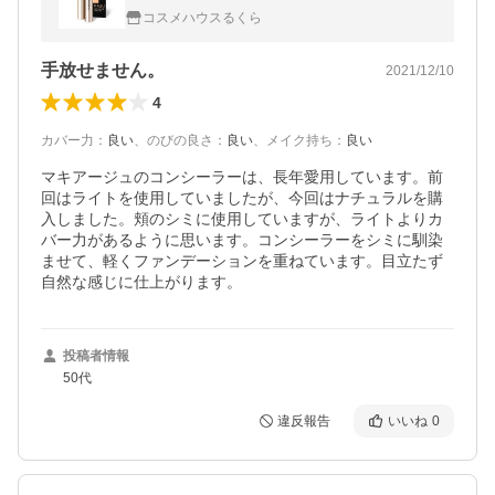
２ ナチュラル ＜SPF 25 PA++＞
コスメハウスるくら
手放せません。
2021/12/10
4
カバー力
：
良い
、
のびの良さ
：
良い
、
メイク持ち
：
良い
マキアージュのコンシーラーは、長年愛用しています。前
回はライトを使用していましたが、今回はナチュラルを購
入しました。頬のシミに使用していますが、ライトよりカ
バー力があるように思います。コンシーラーをシミに馴染
ませて、軽くファンデーションを重ねています。目立たず
自然な感じに仕上がります。
投稿者情報
50代
違反報告
いいね
0