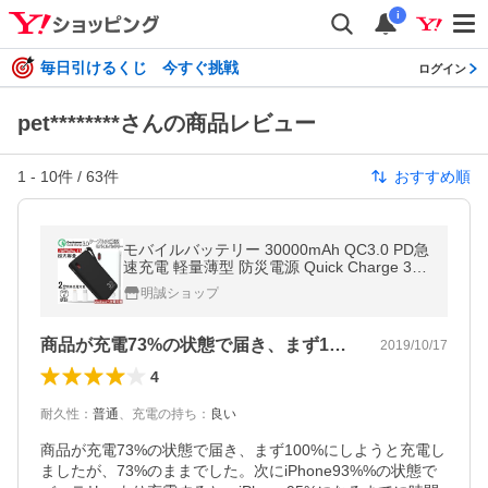
i
毎日引けるくじ 今すぐ挑戦
ログイン
pet********さんの商品レビュー
1
-
10
件 /
63
件
おすすめ順
モバイルバッテリー 30000mAh QC3.0 PD急
速充電 軽量薄型 防災電源 Quick Charge 3.0
iPhone17充電 iPhone/Type-Cコネクター付
明誠ショップ
【PL保険加入済み製品・安心】
商品が充電73%の状態で届き、まず10…
2019/10/17
4
耐久性
：
普通
、
充電の持ち
：
良い
商品が充電73%の状態で届き、まず100%にしようと充電し
ましたが、73%のままでした。次にiPhone93%%の状態で