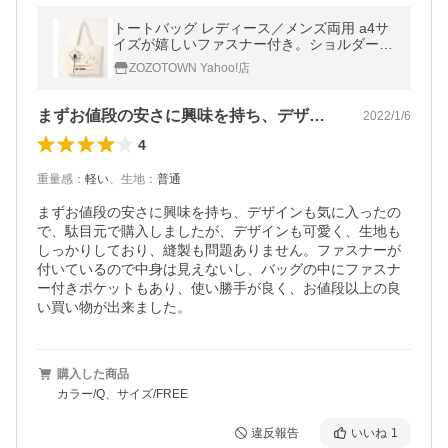
トートバッグ レディース／メンズ両用 a4サ
イズが嬉しいファスナー付き。ショルダーに
も使える2wayキャンバストートバッグ レデ
ZOZOTOWN Yahoo!店
ィース メンズ
まずお値段の安さに興味を持ち、デザイン…
2022/1/6
4
重量感
：
軽い
、
生地
：
普通
まずお値段の安さに興味を持ち、デザインも気に入ったの
で、駄目元で購入しましたが、デザインも可愛く、生地も
しっかりしており、縫製も問題ありません。ファスナーが
付いているので中身は見えないし、バッグの中にファスナ
ー付きポケットもあり、使い勝手が良く、お値段以上の良
い買い物が出来ました。
購入した商品
カラー/Q、サイズ/FREE
違反報告
いいね
1