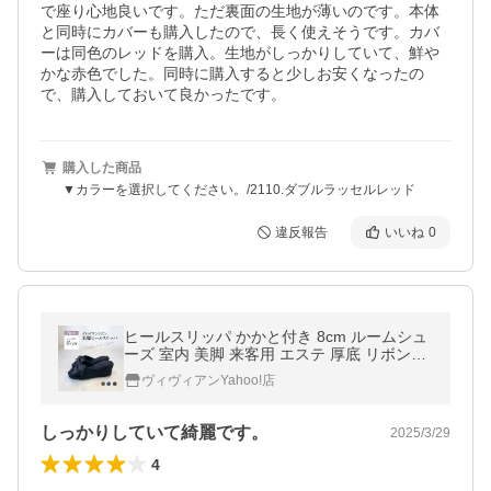
で座り心地良いです。ただ裏面の生地が薄いのです。本体
と同時にカバーも購入したので、長く使えそうです。カバ
ーは同色のレッドを購入。生地がしっかりしていて、鮮や
かな赤色でした。同時に購入すると少しお安くなったの
で、購入しておいて良かったです。
購入した商品
▼カラーを選択してください。/2110.ダブルラッセルレッド
違反報告
いいね
0
ヒールスリッパ かかと付き 8cm ルームシュ
ーズ 室内 美脚 来客用 エステ 厚底 リボンス
リッパ 入学式 卒業式 お受験 授業参観 ハイ
ヴィヴィアンYahoo!店
ヒール 爆買
しっかりしていて綺麗です。
2025/3/29
4