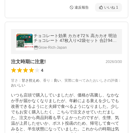
違反報告
いいね
1
チョコレート効果 カカオ72％ 高カカオ 明治
チョコレート 47枚入り×2袋セット 合計94
枚 賞味期限2026年12月以降
Grow-Rich-Japan
注文時期に注意!
2026/3/30
4
甘さ
：
甘さ控えめ
、
香り
：
良い
、
実際に食べてみたおいしさの評価
：
おいしい
いつも店頭で購入していましたが、価格が高騰し、なかな
か手が届かなくなりましたが、年齢による衰えを少しでも
改善できるようにと夫婦で食べるようになりました。少し
でもお安く購入したく、こちらで注文させていただまし
た。注文から商品到着も早くよかったのですが、生憎、気
温が上昇したせいか、ポスト投函のため、帰宅して食べて
みると、半生状態になっていました。これからの時期は気