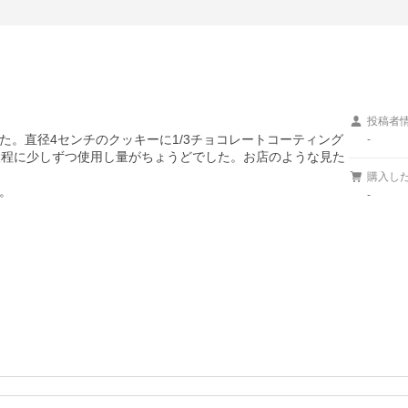
投稿者
た。直径4センチのクッキーに1/3チョコレートコーティング
-
枚程に少しずつ使用し量がちょうどでした。お店のような見た
購入し


-