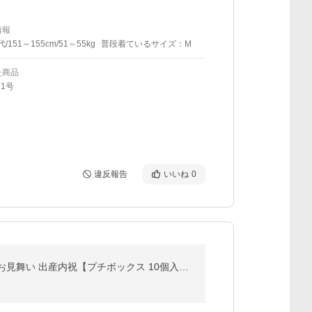
情報
代/151～155cm/51～55kg
普段着ているサイズ：M
た商品
11号
違反報告
いいね
0
フルーツ ギフト 夏ギフト お中元 お盆 くだもの 果物 内祝 お祝い お供え 内祝い 誕生日 お供え 法事 お礼 お見舞い 出産内祝【プチボックス 10個入り】