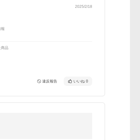
2025/2/18
情報
た商品
違反報告
いいね
0