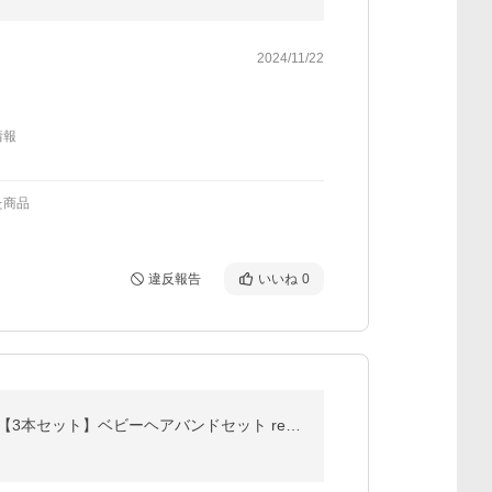
2024/11/22
情報
た商品
違反報告
いいね
0
ベビー ヘアバンド 赤ちゃん リボン レース 花 ヘアアクセサリー 女の子 ターバン 髪飾り お宮参り 結婚式 【3本セット】ベビーヘアバンドセット regalo