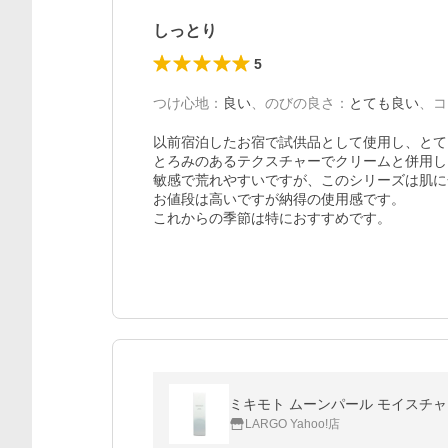
しっとり
5
つけ心地
：
良い
、
のびの良さ
：
とても良い
、
コ
以前宿泊したお宿で試供品として使用し、とて
とろみのあるテクスチャーでクリームと併用し
敏感で荒れやすいですが、このシリーズは肌に
お値段は高いですが納得の使用感です。

これからの季節は特におすすめです。
ミキモト ムーンパール モイスチャー
LARGO Yahoo!店