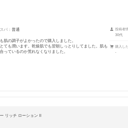
スパ
：
普通
投稿者
30代
も肌の調子がよかったので購入しました。

とても潤います。乾燥肌でも翌朝しっとりしてました。肌も
購入し
合っているのか荒れなくなりました。

-
 リッチ ローション II