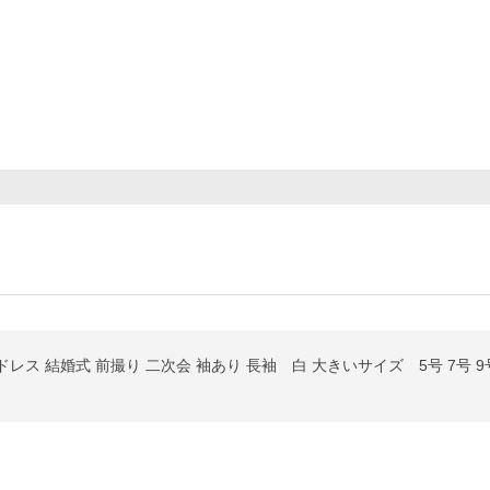
結婚式 前撮り 二次会 袖あり 長袖 白 大きいサイズ 5号 7号 9号 11号 