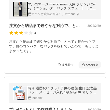
マルコマージ marco masi 人気 フリンジ 2w
ay ミニショルダーバッグ スウェード ミニサ
イズ ベージュ MM3102 大人かわいい リッチ
カバンと雑貨のお店イリアYahoo!店
カジュアル ３色
注文から納品まで速やかな対応で、とって…
2022/2/20
3
注文から納品まで速やかな対応で、とっても良かったで
す。白のコンパクトなバックを探していたので、ちょうど
よかったです。
違反報告
いいね
0
写真 還暦祝い クラT 子供の絵 誕生日 記念品
ペット メッセージ入れ 1枚からOK オリジナ
ル プリント Tシャツ
teebank
プレゼントとして作成購入しました。とっ…
2022/2/20