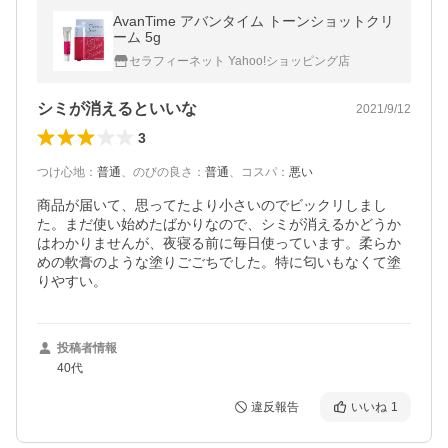
AvanTime アバンタイム トーンショットクリ
ーム 5g
セラフィーネット Yahoo!ショッピング店
シミが消えるといいな
2021/9/12
3
つけ心地
：
普通
、
のびの良さ
：
普通
、
コスパ
：
悪い
商品が届いて、思ってたより小さいのでビックリしまし
た。まだ使い始めたばかりなので、シミが消えるかどうか
はわかりませんが、夜寝る前に毎日使っています。柔らか
めの軟膏のような塗りごごちでした。特に匂いもなくて塗
りやすい。
投稿者情報
40代
違反報告
いいね
1