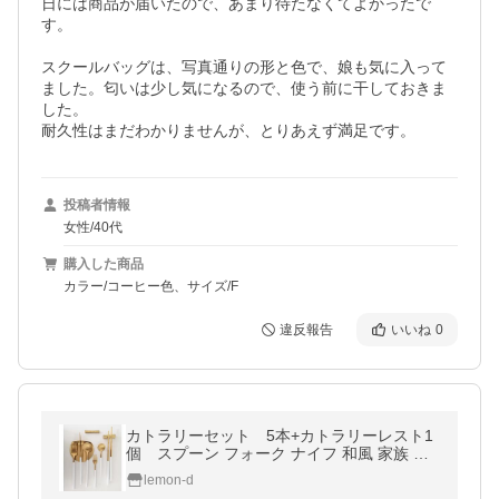
日には商品が届いたので、あまり待たなくてよかったで
す。

スクールバッグは、写真通りの形と色で、娘も気に入って
ました。匂いは少し気になるので、使う前に干しておきま
した。

耐久性はまだわかりませんが、とりあえず満足です。
投稿者情報
女性/40代
購入した商品
カラー/コーヒー色、サイズ/F
違反報告
いいね
0
カトラリーセット 5本+カトラリーレスト1
個 スプーン フォーク ナイフ 和風 家族 プ
チギフト 粗品 卒園 卒業 新生活 北欧 結婚
lemon-d
祝い クチポール風