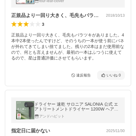
four-leaf-clover
正規品より一回り大きく、毛先もバラツキ…
2018/10/13
3
正規品より一回り大きく、毛先もバラツキがありました。4
本中2本使ったんですけど、そのうちの一本が使う前にバネ
が外れてきてしまい捨てました。残りの2本はまだ使用前な
ので、何とも言えませんが、最初の一本はふつうに使えて
るので、星は普通評価にさせてもらいます。
違反報告
いいね
0
ドライヤー 速乾 サロニア SALONIA 公式 エ
アトリートメントドライヤー 1200W ヘアド
ライヤー 大風量 軽量 低温風 時短 30日間全
アンドハビット
額返金保証 ツヤ髪
指定日に届かない
2025/11/30