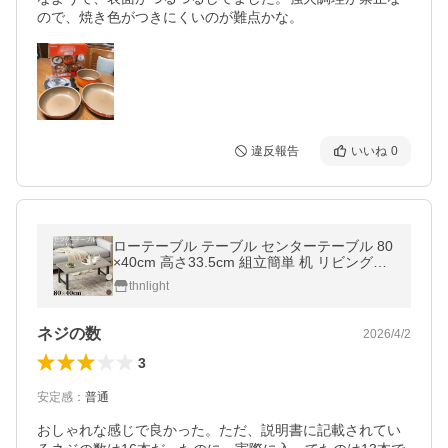
ので、焼き色がつきにくいのが難点かな。
違反報告
いいね
0
ローテーブル テーブル センターテーブル 80
×40cm 高さ33.5cm 組立簡単 机 リビングテ
ーブル コーヒーテーブル 木製 北欧 一人暮ら
thnlight
し おしゃれ
ネジの数
2026/4/2
3
安定感
：
普通
おしゃれな感じで良かった。ただ、説明書に記載されてい