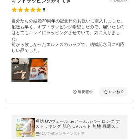
ギフトラッピングがすてき
2025/3/25
5
自分たちの結婚20周年の記念日のお祝いに購入しました。

配送も早く、ギフトラッピング希望したので、届いたもの
はとてもキレイにラッピングさせていて、気に入りまし
た。

前から欲しかったエルメスのカップで、結婚記念日に相応
しい品でした。
違反報告
いいね
0
福助 UVヴェール uvアームカバー ロング 丈
ストッキング 肌色 UVカット 無地 極薄スト
ッキング素材 涼感 伝線しにくい 涼感 (006-1
福助公式オンラインストア
051) fukuske ふくすけ 爆買