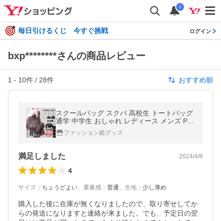
i
毎日引けるくじ 今すぐ挑戦
ログイン
bxp********さんの商品レビュー
1
-
10
件 /
28
件
おすすめ順
スクールバッグ スクバ 高校生 トートバッグ
通学 中学生 おしゃれ レディース メンズ PU
レザー かわいい おしゃれ 男女兼用 合皮かば
ファッション姫グッズ
ん 学生
満足しました
2024/4/8
4
サイズ
：
ちょうどよい
、
重量感
：
普通
、
生地
：
少し薄め
購入した後に在庫が無くなりましたので、取り寄せしてか
らの発送になりますと連絡が来ました。でも、予定日の翌