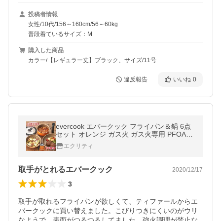
投稿者情報
女性/10代/156～160cm/56～60kg
普段着ているサイズ：M
購入した商品
カラー/【レギュラー丈】ブラック、サイズ/11号
違反報告
いいね
0
evercook エバークック フライパン＆鍋 6点
セット オレンジ ガス火 ガス火専用 PFOA不
使用
エクリティ
取手がとれるエバークック
2020/12/17
3
取手が取れるフライパンが欲しくて、ティファールからエ
バークックに買い替えました。こびりつきにくいのがウリ
なようで、表面がつるつるしてました。強火調理が禁止な