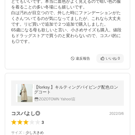
とてもいいです。本当に血色がよく見えるので暗い色の服
を着ることの多い冬場にも嬉しいです。

白は汚れが目立つので、外した時にファンデーションがた
くさんついてるのが気になってましたが、これなら大丈夫
です。リピ買いで追加で２つ追加で購入しました。

65歳になる母も欲しいと言い、小さめサイズも購入。値段
もドラッグストアで買うのと変わらないので、コスパ的に
も◎です。
違反報告
いいね
0
【forksy.】キルティングパイピング配色ロン
グコート
ZOZOTOWN Yahoo!店
コスパよし◎
2022/3/6
3
サイズ
：
少し大きめ