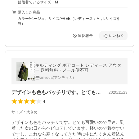
普段着ているサイズ：M
購入した商品
カラー/ベージュ、サイズ/FREE（レディース：M，Lサイズ相
当）
違反報告
いいね
0
キルティング ボアコート レディース アウタ
ー 送料無料・メール便不可
antiqua(アンティカ)
デザインも色もバッチリです。とても可愛…
2020/11/23
4
サイズ
：
大きめ
デザインも色もバッチリです。とても可愛いので早速、到
着した次の日からヘビロテしています。軽いので着やすい
ですし、これなら寒くなってきた時に中にたくさん着込ん