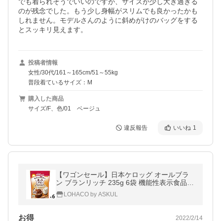
でも着られそうでいいのですが、サイズが少し大き過ぎる
のが残念でした。もう少し身幅がスリムでも良かったかも
しれません。モデルさんのように斜めがけのバッグをする
とスッキリ見えます。
投稿者情報
女性/30代/161～165cm/51～55kg
普段着ているサイズ：M
購入した商品
サイズ/F、色/01 ベージュ
違反報告
いいね
1
【ワゴンセール】日本ケロッグ オールブラ
ン ブランリッチ 235g 6袋 機能性表示食品
シリアル
LOHACO by ASKUL
お得
2022/2/14