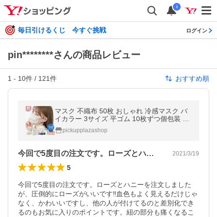
i
毎日引けるくじ 今すぐ挑戦
ログイン
pin********さんの商品レビュー
1
-
10
件 /
121
件
おすすめ順
マスク 不織布 50枚 おしゃれ 冷感マスク バ
イカラー 3サイズ 平ゴム 10枚ずつ個包装 血
色カラー 20枚 カラーマスク
pickupplazashop
今回で5度目の注文です。ローズとハニー…
2021/3/19
5
今回で5度目の注文です。ローズとハニーを注文しました
が、圧倒的にローズがいいです‼️血色もよく見えるだけじゃ
なく、かわいいですし、他の人が付けてるのと差別化でき
るのもお気に入りのポイントです。紐の部分も痛くなるこ