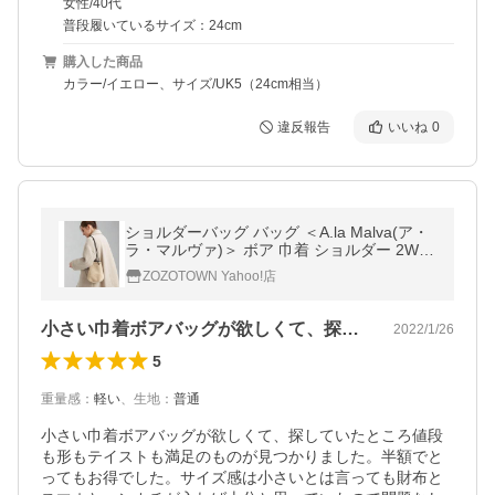
女性/40代
普段履いているサイズ：24cm
購入した商品
カラー/イエロー、サイズ/UK5（24cm相当）
違反報告
いいね
0
ショルダーバッグ バッグ ＜A.la Malva(ア・
ラ・マルヴァ)＞ ボア 巾着 ショルダー 2WAY
バッグ
ZOZOTOWN Yahoo!店
小さい巾着ボアバッグが欲しくて、探して…
2022/1/26
5
重量感
：
軽い
、
生地
：
普通
小さい巾着ボアバッグが欲しくて、探していたところ値段
も形もテイストも満足のものが見つかりました。半額でと
ってもお得でした。サイズ感は小さいとは言っても財布と