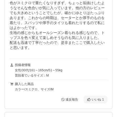
色がスミクロで重たくなりすぎず、ちょっと垢抜けしたよ
うなそんな色合いが気に入っています。他の方のレビュー
でも大きめということでしたが、確かにゆとりはたっぷり
あります。これからの時期は、セーターとか厚手のものを
着たり、スパッツや厚手のタイツも着れたりするので私に
はよかったです。

生地の感じからもオールシーズン着られる感じなので、ト
ップスを色々変えて楽しめそうなのも気に入りました。

配送も迅速で丁寧だったので、是非またここで購入したい
と思います。
投稿者情報
女性/30代/161～165cm/51～55kg
普段着ているサイズ：M
購入した商品
カラー/スミクロ、サイズ/M
違反報告
いいね
1