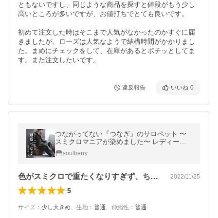
ともないですし、同じような商品を探すと値段がもう少し
高いところが多いですが、お値打ちでとても良いです。

初めて注文した時はそこまで人気がなかったのかすぐに届
きましたが、ローズは人気なようで結構時間がかかりまし
た。まめにチェックをして、在庫があるとポチッとしてま
す。また注文したいです。
違反報告
いいね
0
つながってない『つなぎ』のサロペット 〜
スミクロマニアが染めました〜 レディース
オーバーオール オールインワン ※こちらは
soulberry
サロペットのみの販売です※
色がスミクロで重たくなりすぎず、ちょっ…
2022/11/25
5
サイズ
：
少し大きめ
、
生地
：
普通
、
伸縮性
：
普通