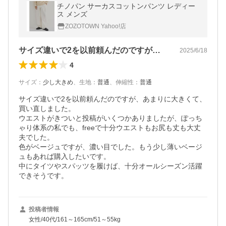
チノパン サーカスコットンパンツ レディー
ス メンズ
ZOZOTOWN Yahoo!店
サイズ違いで2を以前頼んだのですが、あ…
2025/6/18
4
サイズ
：
少し大きめ
、
生地
：
普通
、
伸縮性
：
普通
サイズ違いで2を以前頼んだのですが、あまりに大きくて、
買い直しました。

ウエストがきついと投稿がいくつかありましたが、ぽっち
ゃり体系の私でも、freeで十分ウエストもお尻も丈も大丈
夫でした。

色がベージュですが、濃い目でした。もう少し薄いベージ
ュもあれば購入したいです。

中にタイツやスパッツを履けば、十分オールシーズン活躍
できそうです。
投稿者情報
女性/40代/161～165cm/51～55kg