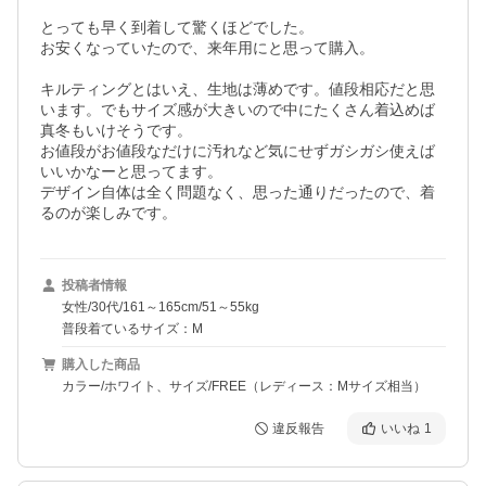
とっても早く到着して驚くほどでした。

お安くなっていたので、来年用にと思って購入。

キルティングとはいえ、生地は薄めです。値段相応だと思
います。でもサイズ感が大きいので中にたくさん着込めば
真冬もいけそうです。

お値段がお値段なだけに汚れなど気にせずガシガシ使えば
いいかなーと思ってます。

デザイン自体は全く問題なく、思った通りだったので、着
るのが楽しみです。
投稿者情報
女性/30代/161～165cm/51～55kg
普段着ているサイズ：M
購入した商品
カラー/ホワイト、サイズ/FREE（レディース：Mサイズ相当）
違反報告
いいね
1