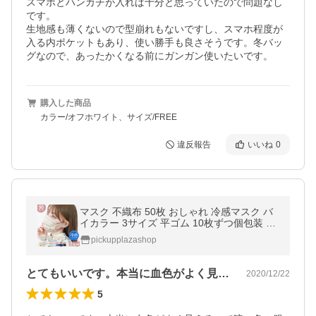
スマホとハンカチが入れば十分と思っていたので問題なし
です。

生地感も薄くないので型崩れもないですし、スマホ程度が
入る内ポケットもあり、使い勝手も良さそうです。冬バッ
グなので、あったかくなる前にガンガン使いたいです。
購入した商品
カラー/オフホワイト、サイズ/FREE
違反報告
いいね
0
マスク 不織布 50枚 おしゃれ 冷感マスク バ
イカラー 3サイズ 平ゴム 10枚ずつ個包装 血
色カラー 20枚 カラーマスク
pickupplazashop
とてもいいです。本当に血色がよく見える…
2020/12/22
5