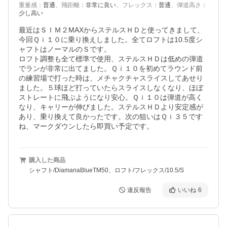
重量感
：
普通
、
飛距離
：
非常に良い
、
フレックス
：
普通
、
弾道高さ
：
少し高い
最近はＳＩＭ２MAXからステルスＨＤと使ってきまして、
今回Ｑｉ１０に乗り換えしました。全てロフトは10.5度シ
ャフトはノーマルのＳです。

ロフト調整も全て標準で使用、ステルスＨＤは低めの弾道
でランが非常に出てました。Ｑｉ１０を初めてラウンド前
の練習場で打った時は、メチャクチャスライスしてあせり
ました。５球ほど打っていたらスライスしなくなり、ほぼ
ストレートに飛ぶようになり安心。Ｑｉ１０は弾道が高く
なり、キャリーが伸びました。ステルスＨＤより安定感が
あり、乗り換えて良かったです。次の狙いはＱｉ３５です
ね、マークダウンしたら即買い予定です。
購入した商品
シャフト/DiamanaBlueTM50、ロフト/フレックス/10.5/S
違反報告
いいね
6