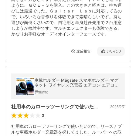
ように、ＧＣＥ－３を購入。この大きさと軽さは、持ち運
びには最適でした。Ｇｕｉｔａｒ　Ｌａｂに対応してるの
で、いろいろな音作りを体験できて素晴らしいです。持ち
運びが面倒くさいので、自宅用と単身赴任先用で２台用意
しようか検討中です。マルチエフェクターも体験できる、
かなりお手軽なオーディオインターフェースです。
違反報告
いいね
0
車載ホルダー Magsafe スマホホルダー マグ
ネット ワイヤレス充電器 エアコン エアコン
吹き出し口 車 スマホスタンド 充電 マグセー
funtto
フ 車載充電器 15w 急速充電
社用車のカローラツーリングで使いたいの…
2025/2/7
3
社用車のカローラツーリングで使いたいので、リーズナブ
ルな車載ホルダー充電器を探してました。ルーバーへの取