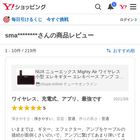
i
毎日引けるくじ 今すぐ挑戦
ログイン
sma********さんの商品レビュー
1
-
10
件 /
219
件
おすすめ順
NUX ニューエックス Mighty Air ワイヤレス
小型 エレキギター エレキベース アンプ コン
ボ
chuya-online チューヤオンライン
ワイヤレス、充電式、アプリ、最強です
2021/3/6
5
弾きやすさ
：
弾きやすい
、
音質
：
普通
、
作りの良さ
：
普通
いままでは、ギター、エフェクター、アンプをケーブルの
接続が面倒くさいのいで、アンプに繋げてあまり弾いてま