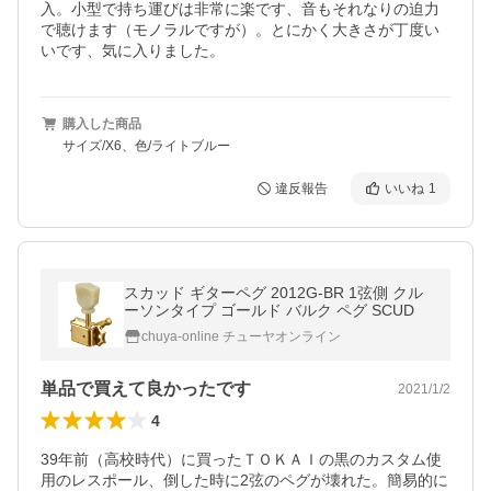
入。小型で持ち運びは非常に楽です、音もそれなりの迫力
で聴けます（モノラルですが）。とにかく大きさが丁度い
いです、気に入りました。
購入した商品
サイズ/X6、色/ライトブルー
違反報告
いいね
1
スカッド ギターペグ 2012G-BR 1弦側 クル
ーソンタイプ ゴールド バルク ペグ SCUD
chuya-online チューヤオンライン
単品で買えて良かったです
2021/1/2
4
39年前（高校時代）に買ったＴＯＫＡＩの黒のカスタム使
用のレスポール、倒した時に2弦のペグが壊れた。簡易的に