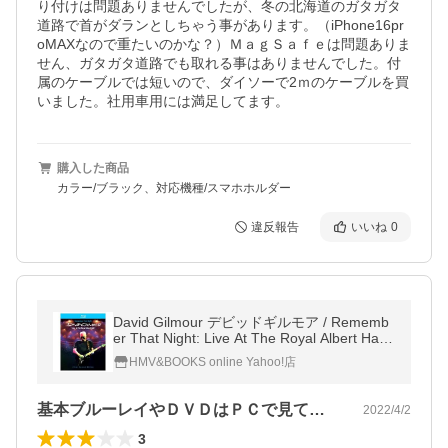
り付けは問題ありませんでしたが、冬の北海道のガタガタ
道路で首がダランとしちゃう事があります。（iPhone16pr
oMAXなので重たいのかな？）ＭａｇＳａｆｅは問題ありま
せん、ガタガタ道路でも取れる事はありませんでした。付
属のケーブルでは短いので、ダイソーで2ｍのケーブルを買
いました。社用車用には満足してます。
購入した商品
カラー/ブラック、対応機種/スマホホルダー
違反報告
いいね
0
David Gilmour デビッドギルモア / Rememb
er That Night: Live At The Royal Albert Hall
〔BLU-RAY DISC〕
HMV&BOOKS online Yahoo!店
基本ブルーレイやＤＶＤはＰＣで見てます…
2022/4/2
3