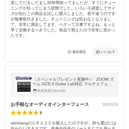
直してだましだまし30年間使ってましたが、すぐにチュー
ニングが狂ってしまう状態でした。いろいろ調査してサイ
ズが似たこの商品を試しに購入しました、若干違うのです
が無事取付きました。チューニングは狂わなくなりまし
て、非常に満足してます。ペグって大事ですよね、もっと
早く交換するべきでした。単品で買えたので非常に良かっ
たです。
違反報告
いいね
0
〔スペシャルプレゼント実施中♪〕 ZOOM ズ
ーム GCE-3 Guitar Lab対応 マルチエフェク
ター USBオーディオインターフェイス ギタ
島村楽器Yahoo!店
ー/ ベース用
お手軽なオーディオインターフェース
2021/1/10
5
steinbergのＵＲ２２Ｃを購入したのですが、持ち運びには
向かない大きさです。単身赴任先のノートＰＣでも遊べる