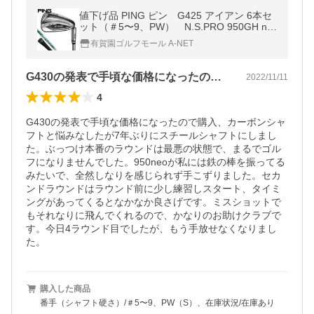
値下げ品 PING ピン G425 アイアン 6本セ
ット（＃5〜9、PW） N.S.PRO 950GH ne
o スチールシャフト ARCCOS非搭載グリッ
有賀園ゴルフモール A-NET
プ
G430の発表で手頃な価格になったので…
2022/11/11
4
G430の発表で手頃な価格になったので購入、カーボンシャ
フトと悩みなしたが7年ぶりにスチールシャフトにしまし
た。ぶっつけ本番のラウンドは最悪の状態で、まるでゴル
フになりませんでした。950neoが私には鉄の棒を振ってる
みたいで、全然しなりを感じられず手こずりました。セカ
ンドラウンドはラウンド前に少し練習しスタート、タイミ
ングがあってくるとなかなか良さげです。ミスショットで
もそれなりに飛んでくれるので、かなりのお助けクラブで
す。今日4ラウンド目でしたが、もう手放せなくなりまし
た。
購入した商品
番手（シャフト硬さ）/＃5〜9、PW（S）、在庫状況/在庫あり