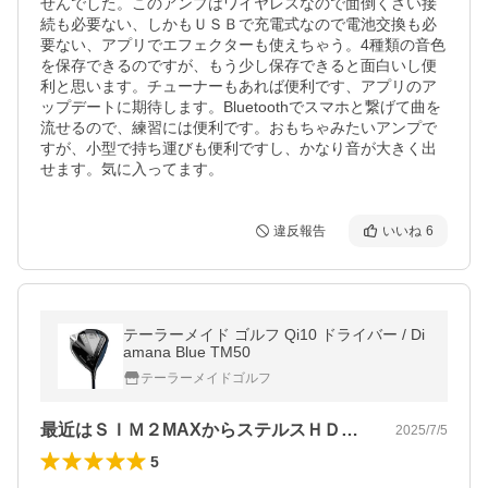
せんでした。このアンプはワイヤレスなので面倒くさい接
続も必要ない、しかもＵＳＢで充電式なので電池交換も必
要ない、アプリでエフェクターも使えちゃう。4種類の音色
を保存できるのですが、もう少し保存できると面白いし便
利と思います。チューナーもあれば便利です、アプリのア
ップデートに期待します。Bluetoothでスマホと繋げて曲を
流せるので、練習には便利です。おもちゃみたいアンプで
すが、小型で持ち運びも便利ですし、かなり音が大きく出
せます。気に入ってます。
違反報告
いいね
6
テーラーメイド ゴルフ Qi10 ドライバー / Di
amana Blue TM50
テーラーメイドゴルフ
最近はＳＩＭ２MAXからステルスＨＤと…
2025/7/5
5