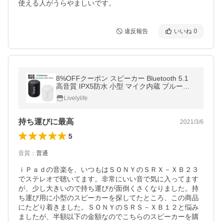
使える人がうらやましいです。
違反報告
いいね
0
8%OFFクーポン スピーカー Bluetooth 5.1
高音質 IPX5防水 小型 マイク内蔵 ブルート
ゥース ワイヤレス ポータブル 18時間再生
Livelylife
人気 高音 低音 iPhone Android
持ち運びに最高
2021/3/6
5
音質
：
普通
ｉＰａｄの音楽を、いつもはＳＯＮＹのＳＲＸ－ＸＢ２３
でステレオで聴いてます。非常にいい音で気に入ってます
が、少し大きいので持ち運びが面倒くさくなりました。持
ち運び用に小型のスピーカーを探してたところ、この商品
にたどり着きました。ＳＯＮＹのＳＲＳ－ＸＢ１２と悩み
ましたが、半額以下の金額なのでこちらのスピーカーを購