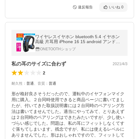
違反報告
いいね
0
ワイヤレスイヤホン bluetooth 5.4 イヤホン
高級 片耳用 iPhone 16 15 android アンドロ
イド スマホ 運転 高音質 ランニング スポー
ONETOOTHショップ
ツ ジム 音楽
私の耳のサイズに合わず
2021/4/3
2
耐久性
：
普通
、
音質
：
普通
形が格好良さそうだったので、運転中のイヤフォンマイク
用に購入。２台同時使用できると商品ページに書いてまし
たが、付いてきた取扱説明書には２台同時のペアリング方
法は書いてませんでした。適当にやってみて、とりあえず
は２台同時のペアリングはできたみたいですが、少し使い
づらい感じでした。問題は、私の耳にフィットしなくてす
ぐ落ちてしまいます。残念ですが、私には使えるレベルに
ありませんでした。形はおしゃれですので、フィットして