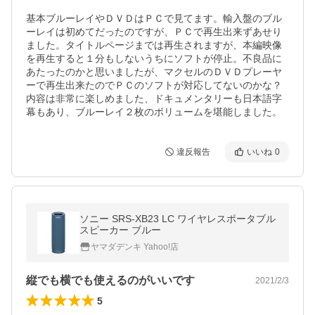
基本ブルーレイやＤＶＤはＰＣで見てます。輸入盤のブル
ーレイは初めてだったのですが、ＰＣで再生出来ずあせり
ました。タイトルページまでは再生されますが、本編映像
を再生すると１分もしないうちにソフトが停止。不良品に
あたったのかと思いましたが、マクセルのＤＶＤプレーヤ
ーで再生出来たのでＰＣのソフトが対応してないのかな？
内容は非常に楽しめました、ドキュメンタリーも日本語字
幕もあり、ブルーレイ２枚のボリュームを堪能しました。
違反報告
いいね
0
ソニー SRS-XB23 LC ワイヤレスポータブル
スピーカー ブルー
ヤマダデンキ Yahoo!店
縦でも横でも使えるのがいいです
2021/2/3
5