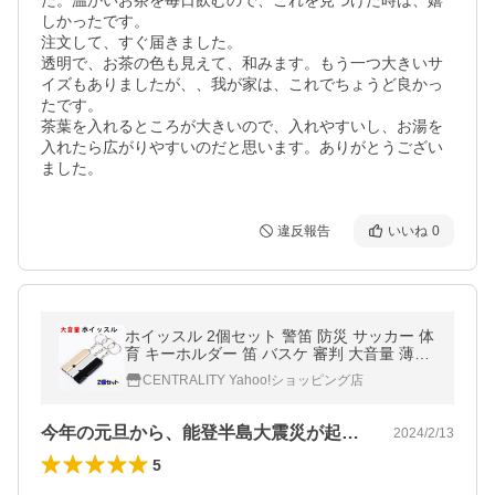
た。温かいお茶を毎日飲むので、これを見つけた時は、嬉
しかったです。

注文して、すぐ届きました。

透明で、お茶の色も見えて、和みます。もう一つ大きいサ
イズもありましたが、、我が家は、これでちょうど良かっ
たです。

茶葉を入れるところが大きいので、入れやすいし、お湯を
入れたら広がりやすいのだと思います。ありがとうござい
ました。
違反報告
いいね
0
ホイッスル 2個セット 警笛 防災 サッカー 体
育 キーホルダー 笛 バスケ 審判 大音量 薄型
運動会 おもちゃ 金属 キャンプ 小さい 熊よ
CENTRALITY Yahoo!ショッピング店
け スポーツ バレーボール
今年の元旦から、能登半島大震災が起こり…
2024/2/13
5