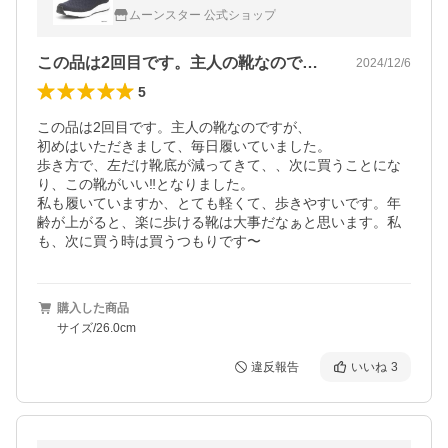
靴 普段履き moonstar SNGY cushion SNGY
ムーンスター 公式ショップ
M22 ネイビー [セール]
この品は2回目です。主人の靴なのですが…
2024/12/6
5
この品は2回目です。主人の靴なのですが、

初めはいただきまして、毎日履いていました。

歩き方で、左だけ靴底が減ってきて、、次に買うことにな
り、この靴がいい‼️となりました。

私も履いていますか、とても軽くて、歩きやすいです。年
齢が上がると、楽に歩ける靴は大事だなぁと思います。私
も、次に買う時は買うつもりです〜
購入した商品
サイズ/26.0cm
違反報告
いいね
3