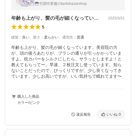
髪 保湿 パサつき かわいい おしゃれ
空調作業服のtantobazarshop
年齢も上がり、髪の毛が細くなっています…
2025/3/31
5
縫製
：
良い
、
硬さ
：
柔らかい
、
通気性
：
普通
年齢も上がり、髪の毛が細くなっています。美容院の方
が、頭の後ろあたりが、ブラシの通りが引っかかっていま
すよ。枕カバーをシルクにしたら、サラッとしますよ！と
教えてもらってー。早速、２枚注文し使っています。知ら
ないことだったので、びっくりですが、少し良くなってき
ています。少しお高いですが、いい気持ちで眠れてます〜
購入した商品
カラー/ピンク
違反報告
いいね
0