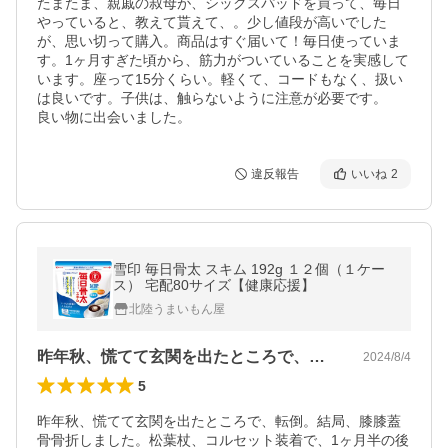
たまたま、親戚の叔母が、シックスパッドを買って、毎日
やっていると、教えて貰えて、。少し値段が高いでした
が、思い切って購入。商品はすぐ届いて！毎日使っていま
す。1ヶ月すぎた頃から、筋力がついていることを実感して
います。座って15分くらい。軽くて、コードもなく、扱い
は良いです。子供は、触らないように注意が必要です。

良い物に出会いました。
違反報告
いいね
2
雪印 毎日骨太 スキム 192g １２個（１ケー
ス） 宅配80サイズ【健康応援】
北陸うまいもん屋
昨年秋、慌てて玄関を出たところで、転倒…
2024/8/4
5
昨年秋、慌てて玄関を出たところで、転倒。結局、膝膝蓋
骨骨折しました。松葉杖、コルセット装着で、1ヶ月半の後