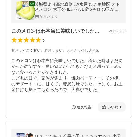
茨城県より産地直送 JA水戸 ひぬま地区 オト
メメロン 大玉の4Lから3L 約5キロ (3玉から
4玉) 送料無料 青肉メロン めろん
産直だより
このメロンはわ本当に美味しいでした。着…
2025/5/30
5
甘さ
：
すごく甘い
、
鮮度
：
良い
、
大きさ
：
少し大きめ
このメロンはわ本当に美味しいでした。着いた時はまだ硬
かったのですが、良い匂いがしてきたなぁと思って、みん
なと食べることができました。

こどもの日で、家族が集まり、焼肉パーティー。その後、
のデザート！に。甘くて、贅沢な味でした。そして、お土
産に持ち帰ってもらったので、大喜びでした。
違反報告
いいね
1
リュック キッズ 男の子 リュックサック 小学