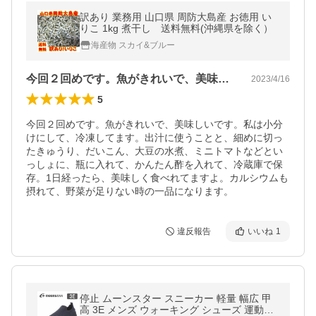
訳あり 業務用 山口県 周防大島産 お徳用 い
りこ 1kg 煮干し 送料無料(沖縄県を除く）
海産物 スカイ&ブルー
今回２回めです。魚がきれいで、美味しい…
2023/4/16
5
今回２回めです。魚がきれいで、美味しいです。私は小分
けにして、冷凍してます。出汁に使うことと、細めに切っ
たきゅうり、だいこん、大豆の水煮、ミニトマトなどとい
っしょに、瓶に入れて、かんたん酢を入れて、冷蔵庫で保
存。1日経ったら、美味しく食べれてますよ。カルシウムも
摂れて、野菜が足りない時の一品になります。
違反報告
いいね
1
停止 ムーンスター スニーカー 軽量 幅広 甲
高 3E メンズ ウォーキング シューズ 運動靴