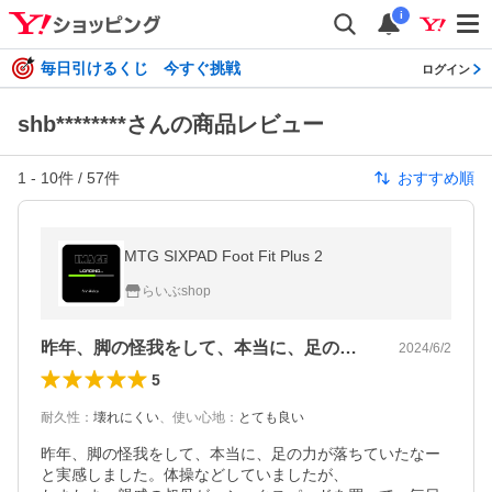
i
毎日引けるくじ 今すぐ挑戦
ログイン
shb********さんの商品レビュー
1
-
10
件 /
57
件
おすすめ順
MTG SIXPAD Foot Fit Plus 2
らいぶshop
昨年、脚の怪我をして、本当に、足の力が…
2024/6/2
5
耐久性
：
壊れにくい
、
使い心地
：
とても良い
昨年、脚の怪我をして、本当に、足の力が落ちていたなー
と実感しました。体操などしていましたが、
