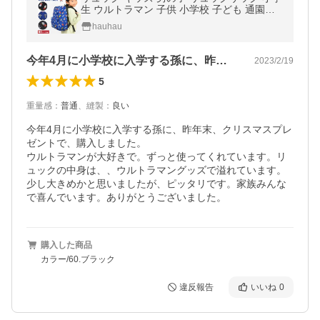
生 ウルトラマン 子供 小学校 子ども 通園バ
ッグ 通学リュック B5 ハーネス 黒 青
hauhau
今年4月に小学校に入学する孫に、昨年末…
2023/2/19
5
重量感
：
普通
、
縫製
：
良い
今年4月に小学校に入学する孫に、昨年末、クリスマスプレ
ゼントで、購入しました。

ウルトラマンが大好きで。ずっと使ってくれています。リ
ュックの中身は、、ウルトラマングッズで溢れています。

少し大きめかと思いましたが、ピッタリです。家族みんな
で喜んでいます。ありがとうございました。
購入した商品
カラー/60.ブラック
違反報告
いいね
0