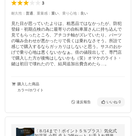
3
耐久性
：
普通
、
重量感
：
重い
、
乗り心地
：
良い
見た目が思っていたよりは、粗悪品ではなかったが、防犯
登録・初期点検の為に最寄りの自転車屋さんに持ち込んで
見てもらったところ、アチコチ軸がズレていたり、パーツ
の噛み合わせが悪かったりで長くは乗れなさそう。所詮て
感じで購入するならガッカリはしないと思う。サスのおか
げで乗り心地は悪くないかなぁ。倍の値段出して、専門店
で購入した方が後悔はしないかも（笑）オマケのライト・
鍵は初日で壊れたので、結局追加出費含めたら…。
購入した商品
カラー/ホワイト
違反報告
いいね
0
〈８/14まで！ポイント５％プラス〉気化式
加湿器 小型 卓上 2個セット お手入れ簡単 お