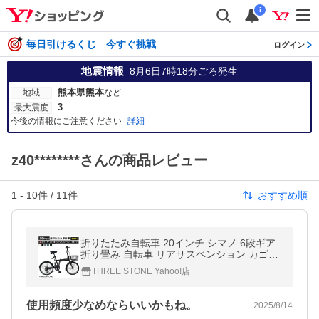
i
毎日引けるくじ 今すぐ挑戦
ログイン
地震情報
8月6日7時18分
ごろ発生
熊本県熊本
地域
など
3
最大震度
今後の情報にご注意ください
詳細
z40********さんの商品レビュー
1
-
10
件 /
11
件
おすすめ順
折りたたみ自転車 20インチ シマノ 6段ギア
折り畳み 自転車 リアサスペンション カゴ付
き LEDライト ワイヤー錠 プレゼント メンズ
THREE STONE Yahoo!店
レディース [EB-020]
使用頻度少なめならいいかもね。
2025/8/14