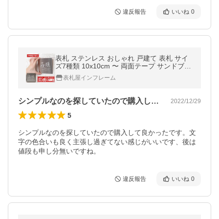
違反報告
いいね
0
表札 ステンレス おしゃれ 戸建て 表札 サイ
ズ7種類 10x10cm 〜 両面テープ サンドブラ
スト 黒文字 正方形 長方形 プレート 住所 二
表札屋インフレーム
世帯 屋外 北欧 IF-1000 Ifm
シンプルなのを探していたので購入して良…
2022/12/29
5
シンプルなのを探していたので購入して良かったです。文
字の色合いも良く主張し過ぎてない感じがいいです、後は
値段も申し分無いですね。
違反報告
いいね
0