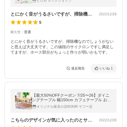
ヒロセ ネットショップ
とにかく音がうるさいですが、掃除機なの…
2022/12/28
5
耐久性
：
普通
とにかく音がうるさいですが、掃除機なのでしょうがない
と思えば大丈夫です。この値段のサイクロンですし満足し
てますが、ホース部分がちょっと作りが弱いかもです。
違反報告
いいね
1
【最大50%OFFクーポン 7/25〜26】ダイニ
ングテーブル 幅150cm カフェテーブル おし
ゃれ 高級 4人用 長方形 木製 脚 北欧家具
オリジナル家具の店BONIR ヤフー店
こちらのデザインが気に入ったのとサイズ…
2022/12/28