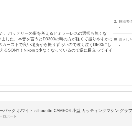
投稿者
-
ました。バッテリーの事を考えるとミラーレスの選択も無くな
なりました。本音を言うとD3300の時の方が軽くて撮りやすかっ
購入し
ズカーストで良い場所から撮りずらいので泣く泣くD500にし
-
えるSONY！Nikonは少なくなっているので逆に目立ってイイ
ック ホワイト silhouette CAMEO4 小型 カッティングマシン グラフ
ーロポート