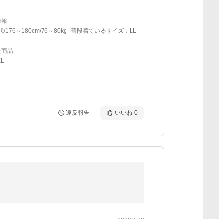
情報
代/176～180cm/76～80kg
普段着ているサイズ：LL
た商品
L
違反報告
いいね
0