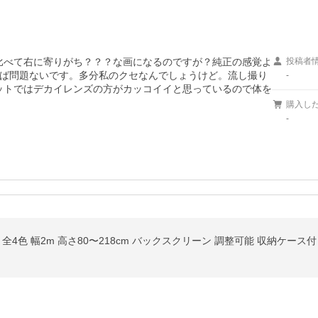
に比べて右に寄りがち？？？な画になるのですが？純正の感覚よ
投稿者
ば問題ないです。多分私のクセなんでしょうけど。流し撮り
-
キットではデカイレンズの方がカッコイイと思っているので体を
購入し
-
全4色 幅2m 高さ80〜218cm バックスクリーン 調整可能 収納ケース