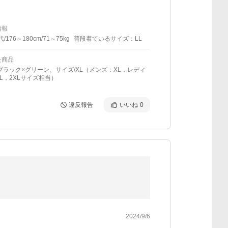
情報
代/176～180cm/71～75kg
普段着ているサイズ：LL
た商品
ブラック×グリーン、サイズ/XL（メンズ：XL，レディ
L，2XLサイズ相当）
違反報告
いいね
0
2024/9/6