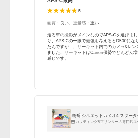
APS-C最高
5
画質
：
良い
、
重量感
：
重い
走る車の撮影がメインなのでAPS-Cを選び
り、APS-Cの一眼で最強を考えるとD500に
たんですが…。サーキット内でのカメラ&レン
ました。サーキットはCanon優勢でどんどん増
感じです。
[廃番]シルエットカメオ4 スターターパ
カッティング&プリンターの専門店ユ