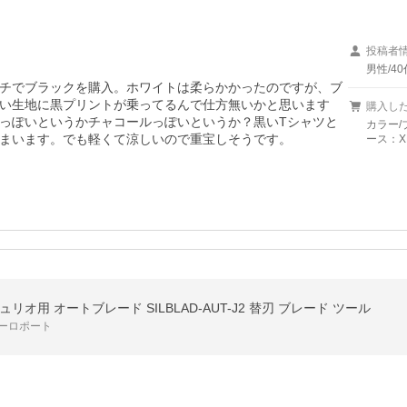
投稿者
男性/40
チでブラックを購入。ホワイトは柔らかかったのですが、ブ
い生地に黒プリントが乗ってるんで仕方無いかと思います
購入し
っぽいというかチャコールっぽいというか？黒いTシャツと
カラー/
まいます。でも軽くて涼しいので重宝しそうです。
ース：X
オ用 オートブレード SILBLAD-AUT-J2 替刃 ブレード ツール
ーロポート