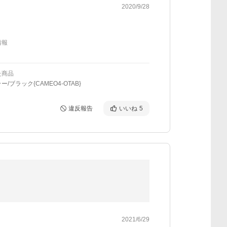
2020/9/28
情報
た商品
/ブラック{CAMEO4-OTAB}
違反報告
いいね
5
2021/6/29