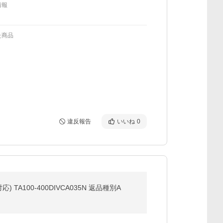
情報
た商品
違反報告
いいね
0
応) TA100-400DIVCA035N 返品種別A