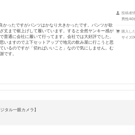
投稿者
男性/40
ょうど良かったですがパンツはかなり大きかったです。パンツが欲
ざ丈まで裾上げして履いています。すると全然ヤンキー感が
購入し
で普通に会社に履いて行ってます。会社では大好評でした。
サイズ/X
思いますので上下セットアップで地元の飲み屋に行こうと思
ているのですが「切ればいいこと」なので気にしません。む
謝です。
ィ 【デジタル一眼カメラ】