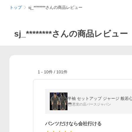
トップ
sj_********さんの商品レビュー
sj_********さんの商品レビュー
1
-
10
件 /
101
件
半袖 セットアップ ジャージ 般若心経
悪党の店バースジャパン
パンツだけなら会社行ける