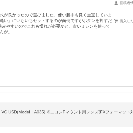
投稿者
-
式が良かったので選びました。使い勝手も良く重宝していま
縫い」にいちいちセットするのが面倒ですがボタンを押すだ
購入し
進みやすいのでこれも慣れが必要かと。古いミシンを使って
-
んが。
.3 Di VC USD(Model：A035) ※ニコンFマウント用レンズ(FXフォーマット対