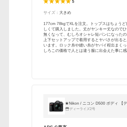
5
サイズ
：
大きめ
177cm 78kgでXLを注文。トップスはち
しくて購入しました。丈がヤンキー丈なのでひ
無くなって、むしろオシャレ短パンになったの
上下セットアップで着用するとヤバさが出ると
います。ロック糸や縫い糸がヤバイ程出まくっ
しろこの価格で人とは違う服に出会えた事に感
★Nikon / ニコン D500 ボデ
ディーライズ2号