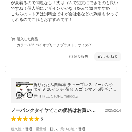
が夏着るので問題なし！丈はゴムで短丈にできるのも良い
ですね！個人的にデザインがかなり好みで激おすすめ！！
こちらのストアは別料金ですが会社名などの刺繍もやって
くれるのでこれもおすすめです！
購入した商品
カラー/136.バイオブリーチブラスト、サイズ/XL
違反報告
いいね
0
折りたたみ自転車 チューブレス ノーパンク
タイヤ 20インチ 荷台 カゴ シマノ 6段ギア
折り畳み 自転車 ミニベロ LEDライト 鍵 防
THREE STONE Yahoo!店
災 災害 [AJ-08Cnp]
ノーパンクタイヤでこの価格はお買い得！
2025/2/14
5
耐久性
：
普通
、
重量感
：
軽い
、
乗り心地
：
普通