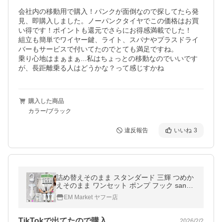
会社内の移動用で購入！パンクが面倒なので探してたら発
見、即購入しました。ノーパンクタイヤでこの価格はお買
い得です！ポイントも還元でさらにお得感満載でした！

組立も簡単でワイヤー鍵、ライト、スパナやプラスドライ
バーもサービスで付いてたのでとても満足ですね。

乗り心地はまぁまぁ...私はちょっとの移動なのでいいです
が、長距離乗る人はどうかな？って感じすかね
購入した商品
カラー/ブラック
違反報告
いいね
3
詰め替えそのまま スタンダード 三輝 つめか
えそのまま ワンセット ポンプ フック sanki
シャンプー 吊り下げ 吊るす
EM Market ヤフー店
TikTokで出てたので購入
2026/2/2