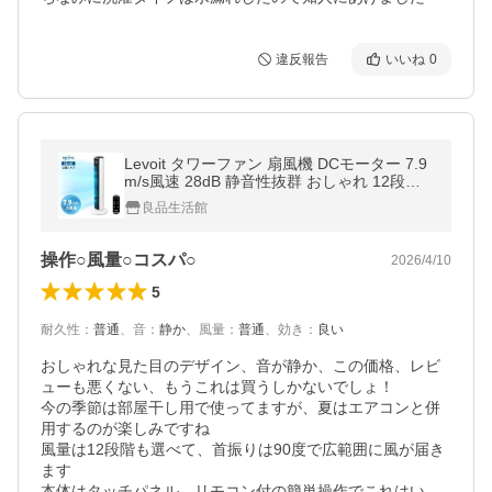
違反報告
いいね
0
Levoit タワーファン 扇風機 DCモーター 7.9
m/s風速 28dB 静音性抜群 おしゃれ 12段階
風量 90°左右首振り タワー型 羽なし リモコ
良品生活館
ン付き 省エネ LTF-F362-WJP
操作○風量○コスパ○
2026/4/10
5
耐久性
：
普通
、
音
：
静か
、
風量
：
普通
、
効き
：
良い
おしゃれな見た目のデザイン、音が静か、この価格、レビ
ューも悪くない、もうこれは買うしかないでしょ！

今の季節は部屋干し用で使ってますが、夏はエアコンと併
用するのが楽しみですね

風量は12段階も選べて、首振りは90度で広範囲に風が届き
ます

本体はタッチパネル、リモコン付の簡単操作でこれはい