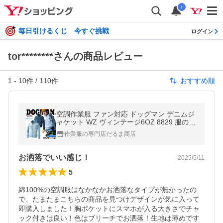
i
毎日引けるくじ 今すぐ挑戦
ログイン
tor********さんの商品レビュー
1
-
10
件 /
110
件
おすすめ順
空調作業服 ファン対応 ドッグマン デニムジ
ャケット WZ ヴィンテージ6OZ 8829 服のみ
熱中症対策 ブルゾン 防縮 メンズ 作業服 CU
作業服の専門店だるま商店
C 中国産業
お洒落でいい感じ！
2025/5/11
5
綿100%の空調服はなかなかお洒落なタイプが無かったの
で、たまたまこちらの商品を見つけデザインが気に入って
即購入しました！胸ポケットにスマホが入る大きさでチャ
ック付きは良い！色はブリーチでお洒落！生地は薄めです