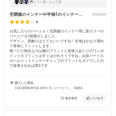
ス） 長袖シャツ インナー 各色/各サイズ
どうぐ屋・だぐ工房
空調服のインナーや半袖Tのインナーに！
2025/4/28
4
お気に入りのバートル！空調服のインナー用に新カラーの
バーニーを2枚購入しました

デザイン、肌触りはとてもいいですね！生地はかなり薄め
で身体にフィットします。

唯一ただ残念なのは腕のプリントと首後ろあたりのワンポ
イントのプリントはすぐはがれそうですね、以前バートル
のヘルメットインナーキャップのプリントもダメでしたの
で改善されれば星5です
購入した商品
COLOR/BURTLE-4070-71（バーニー）、SIZE/L
違反報告
いいね
0