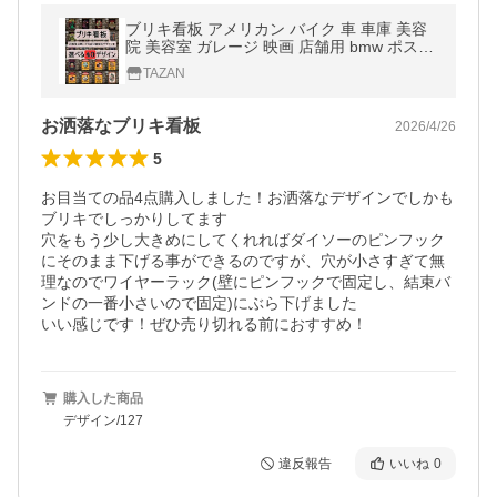
ブリキ看板 アメリカン バイク 車 車庫 美容
院 美容室 ガレージ 映画 店舗用 bmw ポスタ
ー インテリア看板 ヘアサロン 犬に注意 猛犬
TAZAN
注意
お洒落なブリキ看板
2026/4/26
5
お目当ての品4点購入しました！お洒落なデザインでしかも
ブリキでしっかりしてます

穴をもう少し大きめにしてくれればダイソーのピンフック
にそのまま下げる事ができるのですが、穴が小さすぎて無
理なのでワイヤーラック(壁にピンフックで固定し、結束バ
ンドの一番小さいので固定)にぶら下げました

いい感じです！ぜひ売り切れる前におすすめ！
購入した商品
デザイン/127
違反報告
いいね
0