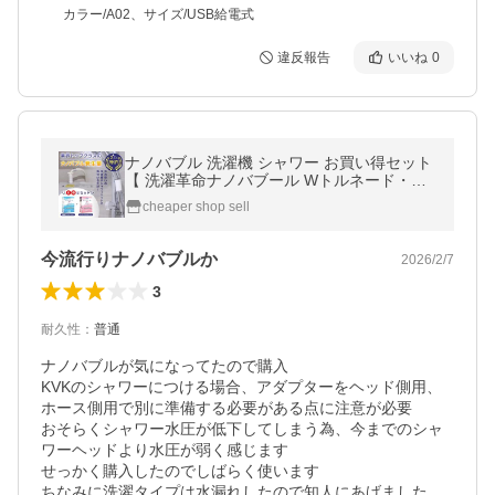
カラー/A02、サイズ/USB給電式
違反報告
いいね
0
ナノバブル 洗濯機 シャワー お買い得セット
【 洗濯革命ナノバブール Wトルネード・お
風呂革命ナノバブール Wトルネード 】 爆買
cheaper shop sell
今流行りナノバブルか
2026/2/7
3
耐久性
：
普通
ナノバブルが気になってたので購入

KVKのシャワーにつける場合、アダプターをヘッド側用、
ホース側用で別に準備する必要がある点に注意が必要

おそらくシャワー水圧が低下してしまう為、今までのシャ
ワーヘッドより水圧が弱く感じます

せっかく購入したのでしばらく使います

ちなみに洗濯タイプは水漏れしたので知人にあげました