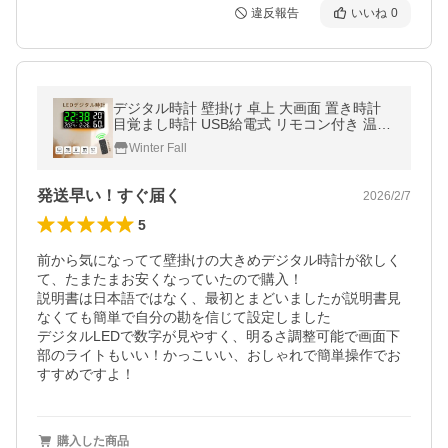
違反報告
いいね
0
デジタル時計 壁掛け 卓上 大画面 置き時計
目覚まし時計 USB給電式 リモコン付き 温度
計 アラーム タイマー 見やすい 明るさ調整
Winter Fall
湿度表示 カレンダー 爆買
発送早い！すぐ届く
2026/2/7
5
前から気になってて壁掛けの大きめデジタル時計が欲しく
て、たまたまお安くなっていたので購入！

説明書は日本語ではなく、最初とまどいましたが説明書見
なくても簡単で自分の勘を信じて設定しました

デジタルLEDで数字が見やすく、明るさ調整可能で画面下
部のライトもいい！かっこいい、おしゃれで簡単操作でお
すすめですよ！
購入した商品