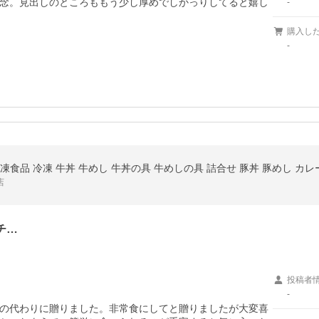
念。見出しのところももう少し厚めでしかっりしてると嬉し
-
購入し
-
( 冷凍食品 冷凍 牛丼 牛めし 牛丼の具 牛めしの具 詰合せ 豚丼 豚めし カレ
店
チ…
投稿者
-
の代わりに贈りました。非常食にしてと贈りましたが大変喜