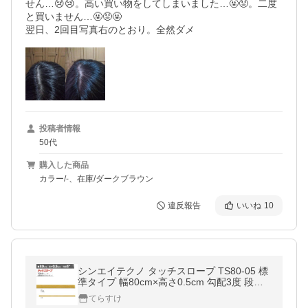
せん…😢😢。高い買い物をしてしまいました…🤬😡。二度
と買いません…🤬😡🤬 

翌日、2回目写真右のとおり。全然ダメ
投稿者情報
50代
購入した商品
カラー/-、在庫/ダークブラウン
違反報告
いいね
10
シンエイテクノ タッチスロープ TS80-05 標
準タイプ 幅80cm×高さ0.5cm 勾配3度 段差
解消 転倒防止 室内をかんたんリフォーム ※
てらすけ
溝はありません