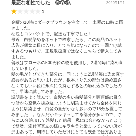
最悪な相性でした…🤬😡🤬。
2020/11/21
1
金曜の18時にダークブラウンを注文して、土曜の13時に届
きました。

梱包もコンパクトで、配送も丁寧でした！

最近、白髪染めをネットで検索したら、この商品のネット
広告が頻繁に目に入り、とても気になったので一回だけ試
すみるつもりで、正規取扱店ではなくこちらで購入してみ
ました。

普段はブローネの500円位の物を使用し、2週間毎に染め直
していました。

髪の毛が伸びてきた部分は、同じように2週間毎に染め直す
必要があると思いましたが、根本より先の部分は染め直さ
なくてもいい位に永久に長持ちするとの触れ込みでしたの
で、早速に試してみました。

説明書をよく読んで、白髪の多い前髪部分と頭頂部の目立
つ所から空気を揉み込むように馴染ませてから全体を同じ
ように馴染ませ、白髪の量がかなり多いので15分放置して
みました…。なんだかキラキラしてる部分が多いので、さ
らに10分追加して洗髪した結果、私には合わなかったよう
で💀💀、添付写真左の様にキラキラと染まっていない所が
沢山あって、期待していただけにとても残念で仕方ありま