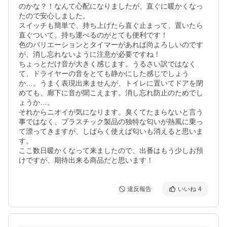
のかな？！なんて心配になりましたが、直ぐに暖かくなっ
たので安心しました。

スイッチも簡単で、持ち上げたら直ぐ止まって、置いたら
直ぐついて、持ち運べるのがとても便利です！

色のバリエーションとタイマーがあれば尚よろしいのです
が、消し忘れないように注意が必要ですね！

ちょっとだけ音が大きく感じます。うるさい訳ではなく
て、ドライヤーの音をとても静かにした感じでしょう
か…。うまく表現出来ませんが、トイレに置いてドアを閉
めても、廊下に音が聞こえます。消し忘れ防止のためでし
ょうか…。

それからニオイが気になります。臭くてたまらないと言う
事ではなく、プラスチック製品の独特な匂いが熱風に乗っ
て漂ってきますが、しばらく使えば匂いも消えると思いま
す。

ここ数日暖かくなって来ましたので、出番はもう少しお預
けですが、期待出来る商品だと思います！
違反報告
いいね
4