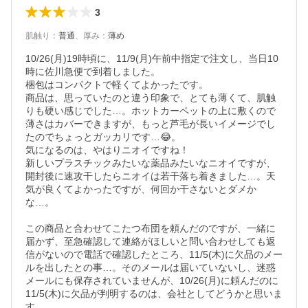
3
肌触り
：
普通
、
厚み
：
薄め
10/26(月)19時頃に、11/9(月)午前中指定で注文し、当日10
時に佐川急便で到着しました。

梱包はコンパクトで軽くてよかったです。

商品は、思っていたのと違う印象で、とても薄くて、肌触
りも硬い感じでした…。ホットカーペットの上に敷くので
薄さはカバーできますが、もっと芦毛が長いイメージでし
たのでちょっとガッカリです…😂。

気になるのは、やはりニオイですね！

新しいプラスチックみたいな薬品みたいなニオイですが、
開封後に速攻干したらニオイは若干落ち着きました…。天
気が良くてよかったですが、何回か干さないとダメか
な…。

この商品と合わせてこたつ布団を頼んだのですが、一緒に
届かず、至急確認して連絡がほしいと問い合わせしても返
信がないので電話で確認したところ、11/5(木)に欠品のメー
ルを出したとの事…。そのメールは届いていないし、迷惑
メールにも保存されていませんが、10/26(月)に頼んだのに
11/5(木)に欠品が判明するのは、会社としてどうかと思いま
す…。
