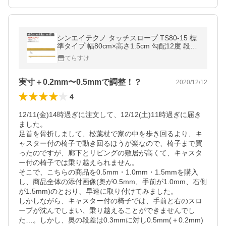
シンエイテクノ タッチスロープ TS80-15 標
準タイプ 幅80cm×高さ1.5cm 勾配12度 段差
解消 転倒防止 室内をかんたんリフォーム ※
てらすけ
溝はありません
実寸＋0.2mm〜0.5mmで調整！？
2020/12/12
4
12/11(金)14時過ぎに注文して、12/12(土)11時過ぎに届き
ました。

足首を骨折しまして、松葉杖で家の中を歩き回るより、キ
ャスター付の椅子で動き回るほうが楽なので、椅子まで買
ったのですが、廊下とリビングの敷居が高くて、キャスタ
ー付の椅子では乗り越えられません。

そこで、こちらの商品を0.5mm・1.0mm・1.5mmを購入
し、商品全体の添付画像(奥が0.5mm、手前が1.0mm、右側
が1.5mm)のとおり、早速に取り付けてみました。

しかしながら、キャスター付の椅子では、手前と右のスロ
ープが沈んでしまい、乗り越えることができませんでし
た…。しかし、奥の段差は0.3mmに対し0.5mm(＋0.2mm)