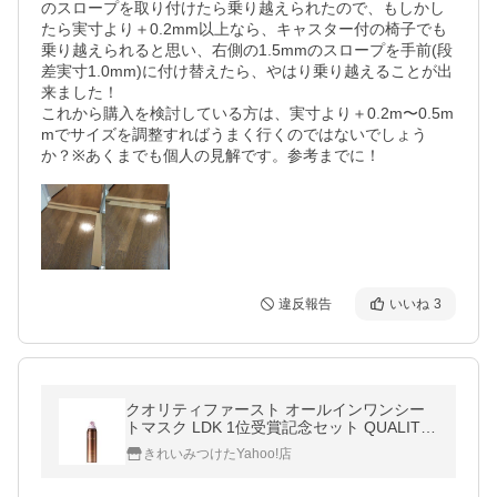
のスロープを取り付けたら乗り越えられたので、もしかし
たら実寸より＋0.2mm以上なら、キャスター付の椅子でも
乗り越えられると思い、右側の1.5mmのスロープを手前(段
差実寸1.0mm)に付け替えたら、やはり乗り越えることが出
来ました！

これから購入を検討している方は、実寸より＋0.2m〜0.5m
mでサイズを調整すればうまく行くのではないでしょう
か？※あくまでも個人の見解です。参考までに！
違反報告
いいね
3
クオリティファースト オールインワンシー
トマスク LDK 1位受賞記念セット QUALITY
1st クオリティファースト
きれいみつけたYahoo!店