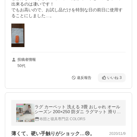
出来るのは凄いです！

でもお高いので、お試し品だけを特別な日の前日に使用す
ることにしました…。
投稿者情報
50代
違反報告
いいね
3
ラグ カーペット 洗える 3畳 おしゃれ オール
シーズン 200×250 防ダニ ラグマット 滑り止
め付 フランネル ホットカーペット 床暖房対
布団と寝具専門店 COLORS
応 北欧 洗えるラグ
薄くて、硬い手触りがショック…😢。
2020/11/9