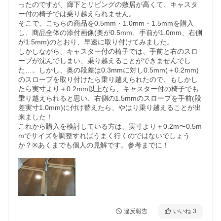
ったのですが、廊下とリビングの敷居が高くて、キャスタ
ー付の椅子では乗り越えられません。

そこで、こちらの商品を0.5mm・1.0mm・1.5mmを購入
し、商品全体の添付画像(奥が0.5mm、手前が1.0mm、右側
が1.5mm)のとおり、早速に取り付けてみました。

しかしながら、キャスター付の椅子では、手前と右のスロ
ープが沈んでしまい、乗り越えることができませんでし
た…。しかし、奥の段差は0.3mmに対し0.5mm(＋0.2mm)
のスロープを取り付けたら乗り越えられたので、もしかし
たら実寸より＋0.2mm以上なら、キャスター付の椅子でも
乗り越えられると思い、右側の1.5mmのスロープを手前(段
差実寸1.0mm)に付け替えたら、やはり乗り越えることが出
来ました！

これから購入を検討している方は、実寸より＋0.2m〜0.5m
mでサイズを調整すればうまく行くのではないでしょう
か？※あくまでも個人の見解です。参考までに！
違反報告
いいね
3