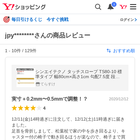
i
毎日引けるくじ 今すぐ挑戦
ログイン
jpy********さんの商品レビュー
1
-
10
件 /
129
件
おすすめ順
シンエイテクノ タッチスロープ TS80-10 標
準タイプ 幅80cm×高さ1cm 勾配7.5度 段差
解消 転倒防止 室内をかんたんリフォーム ※
てらすけ
溝はありません
実寸＋0.2mm〜0.5mmで調整！？
2020/12/12
4
12/11(金)14時過ぎに注文して、12/12(土)11時過ぎに届き
ました。

足首を骨折しまして、松葉杖で家の中を歩き回るより、キ
ャスター付の椅子で動き回るほうが楽なので、椅子まで買