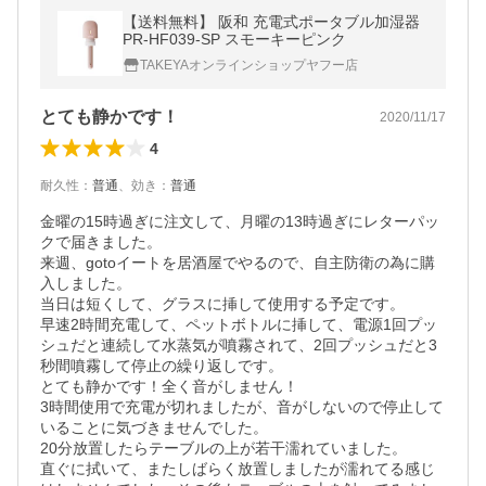
【送料無料】 阪和 充電式ポータブル加湿器
PR-HF039-SP スモーキーピンク
TAKEYAオンラインショップヤフー店
とても静かです！
2020/11/17
4
耐久性
：
普通
、
効き
：
普通
金曜の15時過ぎに注文して、月曜の13時過ぎにレターパッ
クで届きました。

来週、gotoイートを居酒屋でやるので、自主防衛の為に購
入しました。

当日は短くして、グラスに挿して使用する予定です。

早速2時間充電して、ペットボトルに挿して、電源1回プッ
シュだと連続して水蒸気が噴霧されて、2回プッシュだと3
秒間噴霧して停止の繰り返しです。

とても静かです！全く音がしません！

3時間使用で充電が切れましたが、音がしないので停止して
いることに気づきませんでした。

20分放置したらテーブルの上が若干濡れていました。

直ぐに拭いて、またしばらく放置しましたが濡れてる感じ