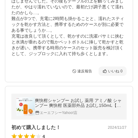
はしませんでした。その後もテーブルの上を触ってみまし
たが、やはり濡れていないので、最初だけ調子悪くて濡れ
たのかしら…。

難点が3つで、充電に2時間も掛かることと、濡れたスティ
ックを乾かす方法と、携帯するためのケースが別に必要で
ある事でしょうか…。

充電は改良して頂くとして、乾かすのに洗濯バサミに挟む
と水滴が垂れるので瓶かペットボトルに挿して乾かすと乾
きが遅い。携帯する時用のケースのセット販売を検討頂く
として、ジップロックに入れて持ち歩くとします。
違反報告
いいね
0
爽快柑シャンプー お試し 薬用 アミノ酸 シャ
ンプー 爽快柑 医薬部外品 お試し150mL【初
回限定1世帯様2本まで】 ポイント利用 ポ
エーエフシーYahoo!店
イント消化 爆買 超PayPay祭
初めて購入しました！
2024/11/27
4