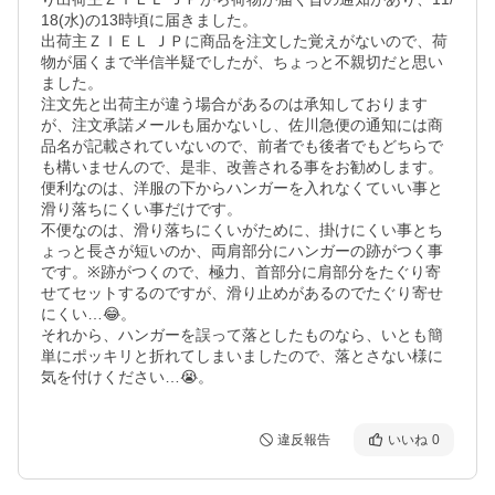
18(水)の13時頃に届きました。

出荷主ＺＩＥＬ ＪＰに商品を注文した覚えがないので、荷
物が届くまで半信半疑でしたが、ちょっと不親切だと思い
ました。

注文先と出荷主が違う場合があるのは承知しております
が、注文承諾メールも届かないし、佐川急便の通知には商
品名が記載されていないので、前者でも後者でもどちらで
も構いませんので、是非、改善される事をお勧めします。

便利なのは、洋服の下からハンガーを入れなくていい事と
滑り落ちにくい事だけです。

不便なのは、滑り落ちにくいがために、掛けにくい事とち
ょっと長さが短いのか、両肩部分にハンガーの跡がつく事
です。※跡がつくので、極力、首部分に肩部分をたぐり寄
せてセットするのですが、滑り止めがあるのでたぐり寄せ
にくい…😂。

それから、ハンガーを誤って落としたものなら、いとも簡
単にポッキリと折れてしまいましたので、落とさない様に
気を付けください…😭。
違反報告
いいね
0