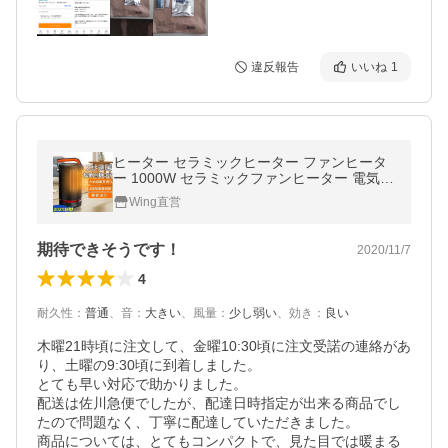
違反報告
いいね
1
ヒーター セラミックヒーター ファンヒータ
ー 1000W セラミックファンヒーター 電気ス
トーブ 電気ヒーター 暖房器具(B2AR03He)
Wing直営
期待できそうです！
2020/11/7
4
耐久性
：
普通
、
音
：
大きい
、
風量
：
少し弱い
、
効き
：
良い
木曜21時頃に注文して、金曜10:30頃に注文受諾の連絡があ
り、土曜の9:30頃に到着しました。

とても早い対応で助かりました。

配送は佐川急便でしたが、配達日時指定が出来る商品でし
たので問題なく、丁寧に配達していただきました。

商品については、とてもコンパクトで、見た目では暖まる