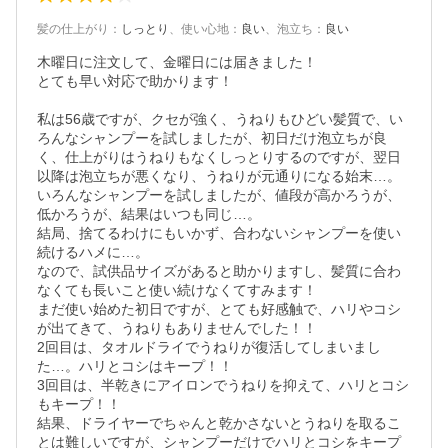
髪の仕上がり
：
しっとり
、
使い心地
：
良い
、
泡立ち
：
良い
木曜日に注文して、金曜日には届きました！

とても早い対応で助かります！

私は56歳ですが、クセが強く、うねりもひどい髪質で、い
ろんなシャンプーを試しましたが、初日だけ泡立ちが良
く、仕上がりはうねりもなくしっとりするのですが、翌日
以降は泡立ちが悪くなり、うねりが元通りになる始末…。
いろんなシャンプーを試しましたが、値段が高かろうが、
低かろうが、結果はいつも同じ…。

結局、捨てるわけにもいかず、合わないシャンプーを使い
続けるハメに…。

なので、試供品サイズがあると助かりますし、髪質に合わ
なくても長いこと使い続けなくてすみます！

まだ使い始めた初日ですが、とても好感触で、ハリやコシ
が出てきて、うねりもありませんでした！！

2回目は、タオルドライでうねりが復活してしまいまし
た…。ハリとコシはキープ！！

3回目は、半乾きにアイロンでうねりを抑えて、ハリとコシ
もキープ！！

結果、ドライヤーでちゃんと乾かさないとうねりを取るこ
とは難しいですが、シャンプーだけでハリとコシをキープ