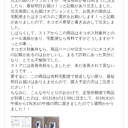
注文の際のトラブルですが、埼玉県民が昼12時までに注文
したら、最短明日お届け！っと記載があり注文しました。

注文画面にもお届けオプションとして、お急ぎの場合は、
宅配便またはネコポスのご選択をお願いします！っと記載
がありましたので、ネコポス希望と書き込みして注文しま
した。

しばらくして、ストアからこの商品はネコポス対象外との
メール連絡があり、宅配便なら有料ですがどうしますか？
っとの事…。

ネコポス対象外なら、商品ページや注文ページにネコポス
の記載があるのはおかしいし、まるで詐欺にあった気分に
なり、とても不愉快でした。

ストアには改善依頼をしましたが、未だ改善されて居ない
ようです…。

要するに、この商品は有料宅配便で発送しない限り、最短
明日お届けはありえませんので、購入予定の方はご注意く
ださい！！！

ちなみに、こんなやりとりのおかげで、定形外郵便で商品
が到着したのは、6/12(水)の11:58に注文して、6/18(火)の
午後から19(水)の午後の間に届きましたので１週間かかり
ました！！