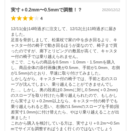
実寸＋0.2mm〜0.5mmで調整！？
2020/12/12
4
12/11(金)14時過ぎに注文して、12/12(土)11時過ぎに届き
ました。

足首を骨折しまして、松葉杖で家の中を歩き回るより、キ
ャスター付の椅子で動き回るほうが楽なので、椅子まで買
ったのですが、廊下とリビングの敷居が高くて、キャスタ
ー付の椅子では乗り越えられません。

そこで、こちらの商品を0.5mm・1.0mm・1.5mmを購入
し、商品全体の添付画像(奥が0.5mm、手前が1.0mm、右側
が1.5mm)のとおり、早速に取り付けてみました。

しかしながら、キャスター付の椅子では、手前と右のスロ
ープが沈んでしまい、乗り越えることができませんでし
た…。しかし、奥の段差は0.3mmに対し0.5mm(＋0.2mm)
のスロープを取り付けたら乗り越えられたので、もしかし
たら実寸より＋0.2mm以上なら、キャスター付の椅子でも
乗り越えられると思い、右側の1.5mmのスロープを手前(段
差実寸1.0mm)に付け替えたら、やはり乗り越えることが出
来ました！

これから購入を検討している方は、実寸より＋0.2m〜0.5m
mでサイズを調整すればうまく行くのではないでしょう