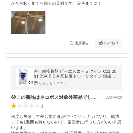
か？※あくまでも個人の見解です。参考までに！
違反報告
いいね
3
差し歯接着剤 ビーエスエー a クイン C11 20
g [ BSA B.S.A 高粘度トローリタイプ 銀歯 義
歯 入歯 歯科用接着剤 ]
くもくもスクエア
😡この商品はネコポス対象外商品でした！！
2024/6/20
1
何度も失敗して差し歯に液が付いてザラザラになり、成功
しても1週間も持たないので、歯医者に行った方がいいと思
います。
