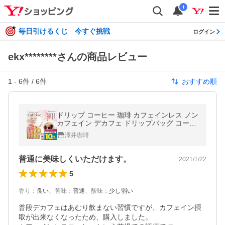
i
毎日引けるくじ 今すぐ挑戦
ログイン
ekx********さんの商品レビュー
1
-
6
件 /
6
件
おすすめ順
ドリップ コーヒー 珈琲 カフェインレス ノン
カフェイン デカフェ ドリップバッグ コーヒ
ー80個 入り 福袋 グルメ 【RD】 【TS】
澤井珈琲
普通に美味しくいただけます。
2021/1/22
5
香り
：
良い
、
苦味
：
普通
、
酸味
：
少し弱い
普段デカフェはあむり飲まない習慣ですが、カフェイン摂
取が出来なくなったため、購入しました。
