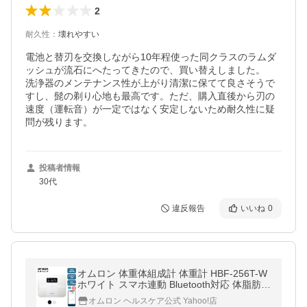
2
耐久性
：
壊れやすい
電池と替刃を交換しながら10年程使った同クラスのラムダ
ッシュが流石にへたってきたので、買い替えしました。

洗浄器のメンテナンス性が上がり清潔に保てて良さそうで
すし、髭の剃り心地も最高です。ただ、購入直後から刃の
速度（運転音）が一定ではなく安定しないため耐久性に疑
問が残ります。
投稿者情報
30代
違反報告
いいね
0
オムロン 体重体組成計 体重計 HBF-256T-W
ホワイト スマホ連動 Bluetooth対応 体脂肪率
骨格筋率 内臓脂肪レベル
オムロン ヘルスケア公式 Yahoo!店