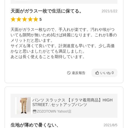
天面がガラス一枚で生活に保てる。
2021/1/22
5
天面がガラス一枚なので、手入れが楽です。汚れや埃がつ
いても隙間が無いため拭けば綺麗になります。これが1番の
メリットだと思います。

サイズも薄くて良いです。計測速度も早いです。少し高価
かなと思いましたがとても満足しました。

あとは長く使えることを期待しています。
違反報告
いいね
0
パンツ スラックス 【ドラマ着用商品】HIGH
STREET∴セットアップパンツ
ZOZOTOWN Yahoo!店
生地が薄めで暑くない、
2021/8/5