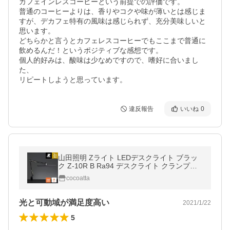
カフェインレスコーヒーという前提での評価です。

普通のコーヒーよりは、香りやコクや味が薄いとは感じま
すが、デカフェ特有の風味は感じられず、充分美味しいと
思います。

どちらかと言うとカフェレスコーヒーでもここまで普通に
飲めるんだ！というポジティブな感想です。

個人的好みは、酸味は少なめですので、嗜好に合いまし
た、

リピートしようと思っています。
違反報告
いいね
0
山田照明 Zライト LEDデスクライト ブラッ
ク Z-10R B Ra94 デスクライト クランプ式
調光 目に優しい 学習用 読書用 作業用 アー
cocoatta
ムライト LEDライト 3年保証
光と可動域が満足度高い
2021/1/22
5