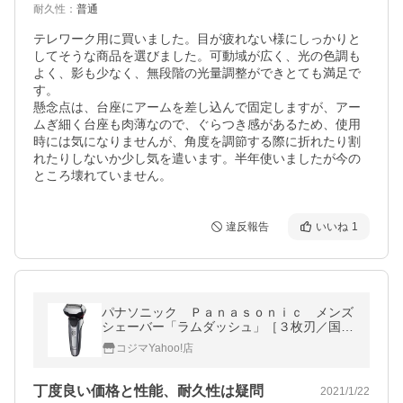
耐久性
：
普通
テレワーク用に買いました。目が疲れない様にしっかりと
してそうな商品を選びました。可動域が広く、光の色調も
よく、影も少なく、無段階の光量調整ができとても満足で
す。

懸念点は、台座にアームを差し込んで固定しますが、アー
ムぎ細く台座も肉薄なので、ぐらつき感があるため、使用
時には気になりませんが、角度を調節する際に折れたり割
れたりしないか少し気を遣います。半年使いましたが今の
ところ壊れていません。
違反報告
いいね
1
パナソニック Ｐａｎａｓｏｎｉｃ メンズ
シェーバー「ラムダッシュ」［３枚刃／国
内・海外対応］ ＥＳ‐ＬＴ７Ａ‐Ｓ シルバ
コジマYahoo!店
ー調
丁度良い価格と性能、耐久性は疑問
2021/1/22