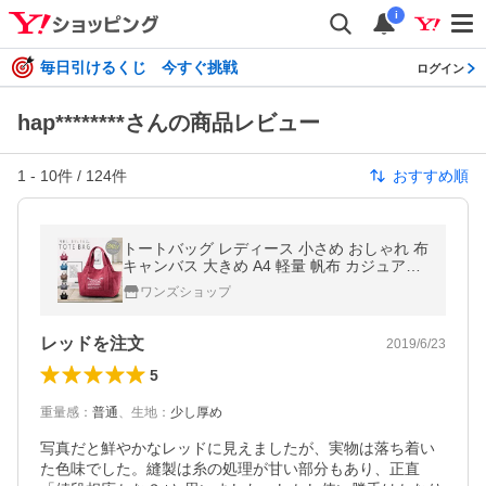
i
毎日引けるくじ 今すぐ挑戦
ログイン
hap********さんの商品レビュー
1
-
10
件 /
124
件
おすすめ順
トートバッグ レディース 小さめ おしゃれ 布
キャンバス 大きめ A4 軽量 帆布 カジュアル
2way かばん 軽い 鞄 ハンドバッグ マザーズ
ワンズショップ
バッグ
レッドを注文
2019/6/23
5
重量感
：
普通
、
生地
：
少し厚め
写真だと鮮やかなレッドに見えましたが、実物は落ち着い
た色味でした。縫製は糸の処理が甘い部分もあり、正直