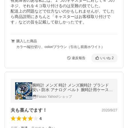
視覚障害のある私には、１つのキャスターに対して４つの
ネジ、それを４コ取り付けるのは至難の技でした。

配送上の問題などで仕方ないのかもしれませんが、でした
ら商品説明にきちんと「キャスターはお客様取り付けで
す」などの旨を記載して欲しかったです。
購入した商品
カラー/縦仕切り、color/ブラウン（引出し前面ホワイト）
違反報告
いいね
2
腕時計 メンズ 時計 メンズ腕時計 ブランド
安い 防水 アナログ ベルト 腕時計用ケース
ステンレス メンズ時計 防水腕時計 時計メン
Fasao Yahoo!ショップ
ズ うて時計
夫も喜んでます！
2020/9/27
4