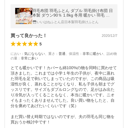
羽毛布団 羽毛ふとん ダブル 羽毛掛け布団 日
本製 ダウン90％ 1.8kg 冬用 暖かい 羽毛 布
団 掛け布団 掛けふとん 3年保証 抗菌 防臭
いいはねふとん店日本製羽毛掛けふとん
爆買
買って良かった！
2020/12/7
5
におい
：
気にならない
、
重さ
：
普通
、
保温性
：
非常に暖かい
、
詰め物
の量
：
非常に多い
とても暖かいです！カバーも綿100%の物を同時に買わせて
頂きました。これまでは小学１年生の子供が、夜中に蒸れ
た羽毛を足で剥いでしまっていたのですが、この商品は吸
湿性が良く、蒸れることがなくなり、私も子供も朝までグ
ッスリです。サイズもダブルロングなので、足がはみ出た
り冷気が入ってくることもなく、本当に暖かいです。ニオ
イもまったくありませんでした。良い買い物をしたと、自
分を褒めてあげたいくらいです（笑）

まだ買い替え時期ではないのですが、夫の羽毛も同じ物を
買おうか検討中です！