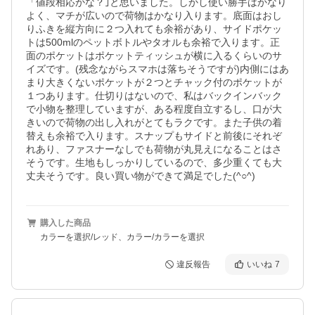
「値段相応かな？｣と思いました。しかし使い勝手はかなり
よく、マチが広いので荷物はかなり入ります。底面はおし
りふきを縦方向に２つ入れても余裕があり、サイドポケッ
トは500mlのペットボトルやタオルも余裕で入ります。正
面のポケットはポケットティッシュが横に入るくらいのサ
イズです。(残念ながらスマホは落ちそうですが)内側にはあ
まり大きくないポケットが２つとチャック付のポケットが
１つあります。仕切りはないので、私はバックインバック
で小物を整理していますが、ある程度自立するし、口が大
きいので荷物の出し入れがとてもラクです。また子供の着
替えも余裕で入ります。スナップもサイドと前後にそれぞ
れあり、ファスナーなしでも荷物が丸見えになることはさ
そうです。生地もしっかりしているので、多少重くても大
丈夫そうです。良い買い物ができて満足でした(^○^)
購入した商品
カラーを選択/レッド、カラー/カラーを選択
違反報告
いいね
7