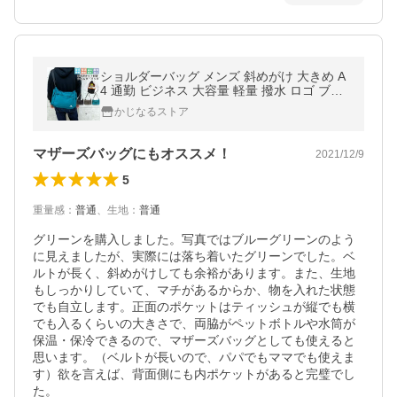
ショルダーバッグ メンズ 斜めがけ 大きめ A
4 通勤 ビジネス 大容量 軽量 撥水 ロゴ ブラ
ンド メッセンジャーバッグ 軽い 黒 保冷保温
かじなるストア
アウトドア スポーツ 登山
マザーズバッグにもオススメ！
2021/12/9
5
重量感
：
普通
、
生地
：
普通
グリーンを購入しました。写真ではブルーグリーンのよう
に見えましたが、実際には落ち着いたグリーンでした。ベ
ルトが長く、斜めがけしても余裕があります。また、生地
もしっかりしていて、マチがあるからか、物を入れた状態
でも自立します。正面のポケットはティッシュが縦でも横
でも入るくらいの大きさで、両脇がペットボトルや水筒が
保温・保冷できるので、マザーズバッグとしても使えると
思います。（ベルトが長いので、パパでもママでも使えま
す）欲を言えば、背面側にも内ポケットがあると完璧でし
た。
