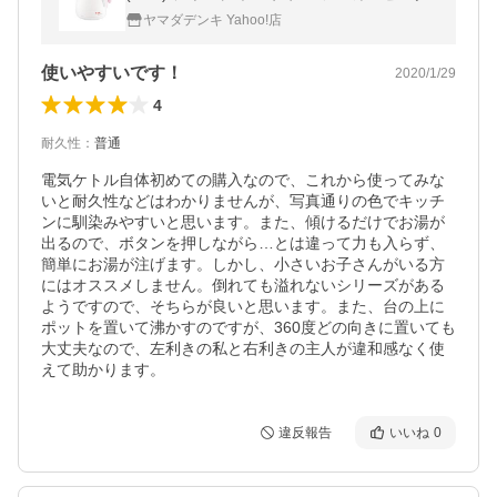
ヤマダデンキ Yahoo!店
使いやすいです！
2020/1/29
4
耐久性
：
普通
電気ケトル自体初めての購入なので、これから使ってみな
いと耐久性などはわかりませんが、写真通りの色でキッチ
ンに馴染みやすいと思います。また、傾けるだけでお湯が
出るので、ボタンを押しながら…とは違って力も入らず、
簡単にお湯が注げます。しかし、小さいお子さんがいる方
にはオススメしません。倒れても溢れないシリーズがある
ようですので、そちらが良いと思います。また、台の上に
ポットを置いて沸かすのですが、360度どの向きに置いても
大丈夫なので、左利きの私と右利きの主人が違和感なく使
えて助かります。
違反報告
いいね
0