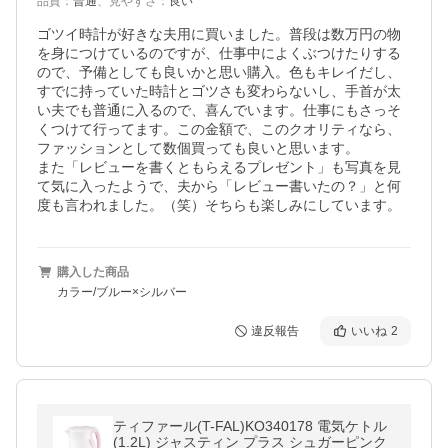
品質
：
普通
、
見やすさ
：
良い
ゴツイ時計が好きな夫用に買いました。普段は数万円の物
を身につけているのですが、仕事中によくぶつけたりする
ので、予備としても良いかと思い購入。色もキレイだし、
すでに持っていた時計とゴツさも変わらないし、手首が太
い夫でも普通に入るので、喜んでいます。仕事にもさっそ
くつけて行ってます。この金額で、このクオリティなら、
ファッションとして数個買っても良いと思います。

また「レビューを書くともらえるプレゼント」も写真を見
て気に入ったようで、夫から「レビュー書いたの？」と何
度も言われました。（笑）そちらも楽しみにしています。
購入した商品
カラー/ブルー×シルバー
違反報告
いいね
2
ティファール(T-FAL)KO340178 電気ケトル
(1.2L) ジャスティン プラス シュガーピンク