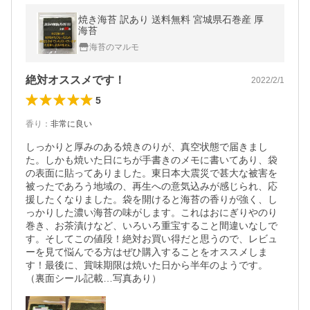
焼き海苔 訳あり 送料無料 宮城県石巻産 厚
海苔
海苔のマルモ
絶対オススメです！
2022/2/1
5
香り
：
非常に良い
しっかりと厚みのある焼きのりが、真空状態で届きまし
た。しかも焼いた日にちが手書きのメモに書いてあり、袋
の表面に貼ってありました。東日本大震災で甚大な被害を
被ったであろう地域の、再生への意気込みが感じられ、応
援したくなりました。袋を開けると海苔の香りが強く、し
っかりした濃い海苔の味がします。これはおにぎりやのり
巻き、お茶漬けなど、いろいろ重宝すること間違いなしで
す。そしてこの値段！絶対お買い得だと思うので、レビュ
ーを見て悩んでる方はぜひ購入することをオススメしま
す！最後に、賞味期限は焼いた日から半年のようです。
（裏面シール記載…写真あり）