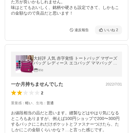
た方が良いかもしれません。

味はとてもおいしく、銘柄や硬さも設定できて、しかもこ
の金額なので良品だと思います！
違反報告
いいね
2
大好評 人気 赤字覚悟 トートバッグ マザーズ
バッグ レディース エコバッグ ママバッグ シ
ョルダーバッグ 斜め掛け 大容量 2way おし
Irie
ゃれ 多収納 ポイント利用
一か月持ちませんでした
2022/7/31
2
重量感
：
軽い
、
生地
：
普通
お値段相当の品だと思います。縫製などはやはり気になる
ところもありますが、例えば100円ショップで200〜300円
するバックにこれだけポケットとファスナーつけたら、た
しかにこの金額くらいかな？…と言った感じです。
