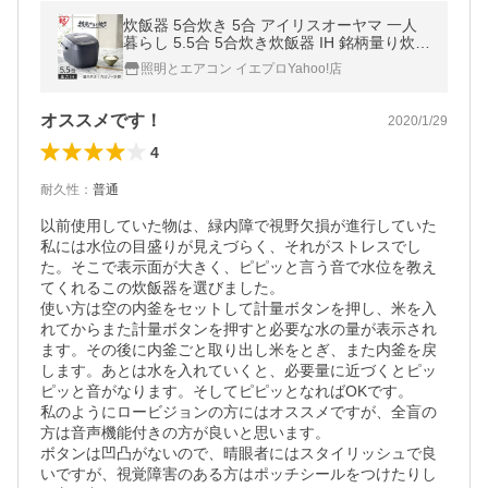
炊飯器 5合炊き 5合 アイリスオーヤマ 一人
暮らし 5.5合 5合炊き炊飯器 IH 銘柄量り炊き
カロリー計算 RC-ICA50-H 5合炊き IH炊飯器
照明とエアコン イエプロYahoo!店
安い 新品
オススメです！
2020/1/29
4
耐久性
：
普通
以前使用していた物は、緑内障で視野欠損が進行していた
私には水位の目盛りが見えづらく、それがストレスでし
た。そこで表示面が大きく、ピピッと言う音で水位を教え
てくれるこの炊飯器を選びました。

使い方は空の内釜をセットして計量ボタンを押し、米を入
れてからまた計量ボタンを押すと必要な水の量が表示され
ます。その後に内釜ごと取り出し米をとぎ、また内釜を戻
します。あとは水を入れていくと、必要量に近づくとピッ
ピッと音がなります。そしてピピッとなればOKです。

私のようにロービジョンの方にはオススメですが、全盲の
方は音声機能付きの方が良いと思います。

ボタンは凹凸がないので、晴眼者にはスタイリッシュで良
いですが、視覚障害のある方はポッチシールをつけたりし