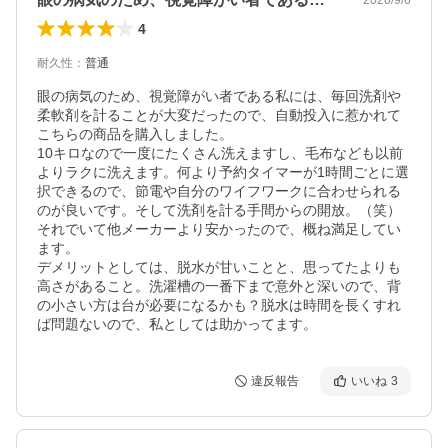
4
耐久性
：
普通
眼の病気のため、視覚障がい者である私には、毎回洗剤や
柔軟剤を計ることが大変だったので、自動投入に惹かれて
こちらの商品を購入しました。

10キロなので一度にたくさん洗えますし、毛布なども以前
よりラクに洗えます。何より予約タイマーが1時間ごとに選
択できるので、節電や自分のワイフワークに合わせられる
のが良いです。そして洗剤を計る手間からの開放。（笑）

それでいて他メーカーより安かったので、概ね満足してい
ます。

デメリットとしては、脱水が甘いことと、思ってたよりも
高さがあること。洗濯槽の一番下まで意外と深いので、背
の小さい方は台が必要になるかも？脱水は時間を長くすれ
ば問題ないので、私としては助かってます。
違反報告
いいね
3