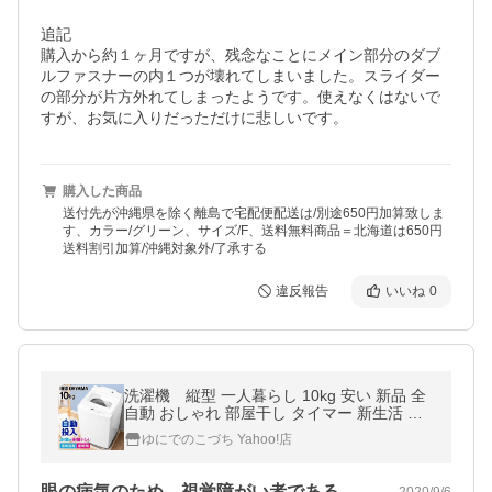
追記

購入から約１ヶ月ですが、残念なことにメイン部分のダブ
ルファスナーの内１つが壊れてしまいました。スライダー
の部分が片方外れてしまったようです。使えなくはないで
すが、お気に入りだっただけに悲しいです。
購入した商品
送付先が沖縄県を除く離島で宅配便配送は/別途650円加算致しま
す、カラー/グリーン、サイズ/F、送料無料商品＝北海道は650円
送料割引加算/沖縄対象外/了承する
違反報告
いいね
0
洗濯機 縦型 一人暮らし 10kg 安い 新品 全
自動 おしゃれ 部屋干し タイマー 新生活 二
人暮らし 大容量 チャイルドロック アイリス
ゆにでのこづち Yahoo!店
オーヤマ IAW-T1001
眼の病気のため、視覚障がい者である私に…
2020/9/6