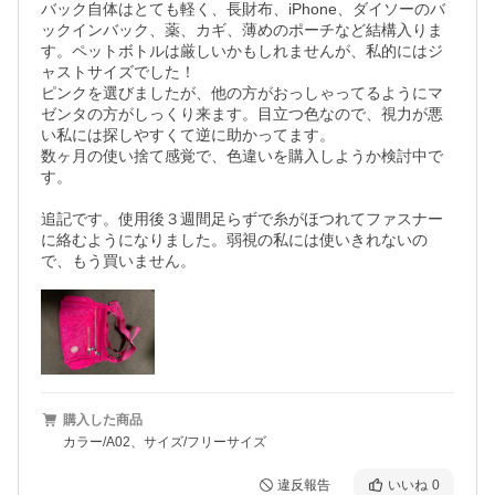
バック自体はとても軽く、長財布、iPhone、ダイソーのバ
ックインバック、薬、カギ、薄めのポーチなど結構入りま
す。ペットボトルは厳しいかもしれませんが、私的にはジ
ャストサイズでした！

ピンクを選びましたが、他の方がおっしゃってるようにマ
ゼンタの方がしっくり来ます。目立つ色なので、視力が悪
い私には探しやすくて逆に助かってます。

数ヶ月の使い捨て感覚で、色違いを購入しようか検討中で
す。

追記です。使用後３週間足らずで糸がほつれてファスナー
に絡むようになりました。弱視の私には使いきれないの
で、もう買いません。
購入した商品
カラー/A02、サイズ/フリーサイズ
違反報告
いいね
0