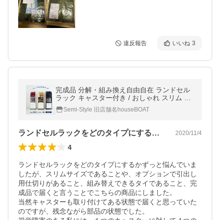
違反報告
いいね
3
完成品 分解・組み換え自由自在 ランドセル
ラック キャスター付き / おしゃれ スリム リ
ビング 収納 組立不要
Semi-Style 旧店舗名houseBOAT
ランドセルラックをどのタイプにするかず…
2020/11/4
4
ランドセルラックをどのタイプにするかずっと悩んでいま
したが、スリムサイズであることや、オプションで引出し
用仕切りがあること、組み替えできるタイであること、完
成品で届くと言うことでこちらの商品にしました。

当然キャスターも取り付けてある状態で届くと思っていた
のですが、残念ながら部品の状態でした。
