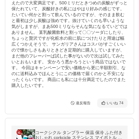
えたので大変満足です。500ミリだときつめの炭酸がずっと
保たれていて、炭酸好きの私にはやはり好みの感じです。 
たいてい何かと割って飲んでいるのですが、そのまま飲む
と最初は少し炭酸は強めです。抜けていくのも早いような
気がしますが、まあ500ミリならそんな気になるていどでは
ありません。 某乳酸菌飲料と割って〇〇ソーダにしたり、
ちょっと贅沢ですが化粧水の前に肌につけたりと用途ば幅
広くつかえそうで。 サンガリアさんはコスパがすごくいい
ので懐かしさもありときどき定期的に購入していますが、
まだ他のフレーバーば試した事がないので次は試してみた
いとおもいます。 安かろう悪かろうという商品ではないで
す。 今回はキャンペーンで安い価格から更に半額割引、な
のに送料込みでほんとうにこの価格で届くのかと不安にな
ったくらいです。 商品にも私には十分満足でしたのでまた
購入したいです。
違反報告
いいね
74
コークシクル タンブラー 保温 保冷 ふた付き
おしゃれ corkcicle ステンレス マイボトル 真