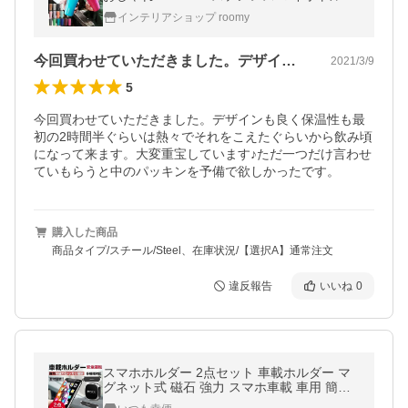
空断熱 ［ CORKCICLE TUMBLER 16oz（47
インテリアショップ roomy
0ml） ］
今回買わせていただきました。デザインも…
2021/3/9
5
今回買わせていただきました。デザインも良く保温性も最
初の2時間半ぐらいは熱々でそれをこえたぐらいから飲み頃
になって来ます。大変重宝しています♪ただ一つだけ言わせ
ていもらうと中のパッキンを予備で欲しかったです。
購入した商品
商品タイプ/スチール/Steel、在庫状況/【選択A】通常注文
違反報告
いいね
0
スマホホルダー 2点セット 車載ホルダー マ
グネット式 磁石 強力 スマホ車載 車用 簡単
固定 携帯スタンド 全機種対応 安全運転