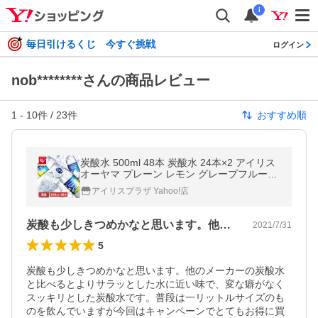
i
毎日引けるくじ 今すぐ挑戦
ログイン
nob********さんの商品レビュー
1
-
10
件 /
23
件
おすすめ順
炭酸水 500ml 48本 炭酸水 24本×2 アイリス
オーヤマ プレーン レモン グレープフルーツ
割材 クリスタルスパーク
アイリスプラザ Yahoo!店
炭酸も少しきつめかなと思います。他のメ…
2021/7/31
5
炭酸も少しきつめかなと思います。他のメーカーの炭酸水
と比べるとよりサラッとした水に近い味で、変な癖がなく
スッキリとした炭酸水です。普段は一リットルサイズのも
のを飲んでいますが今回はキャンペーンでとてもお得に買