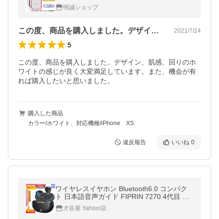
ース アイフォン ケースカバー クリアケース
明誠ショップ
Apple携帯用カバー サイドケース
この度、商品を購入しました。デザイン、…
2021/7/24
5
この度、商品を購入しました。デザイン、肌感、回りのホ
ワイトの感じが良く大変満足しています。また、機会が有
れば購入したいと思いました。
購入した商品
カラー/ホワイト、対応機種/iPhone XS
違反報告
いいね
0
ワイヤレスイヤホン Bluetooth6.0 コンパク
ト 日本語音声ガイド FIPRIN 7270 4代目 高
音質 重低音 防水 スポーツ iPhone 16 15 An
才谷屋 Yahoo!店
droid ブルートゥース 最新型