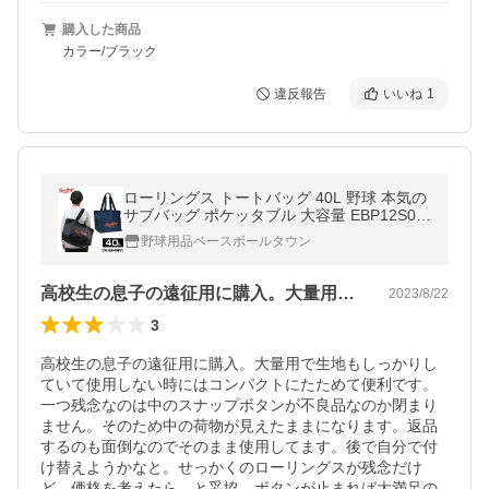
購入した商品
カラー/ブラック
違反報告
いいね
1
ローリングス トートバッグ 40L 野球 本気の
サブバッグ ポケッタブル 大容量 EBP12S07
大人 一般 かばん エコバッグ マルチバッグ
野球用品ベースボールタウン
大容量 大型
高校生の息子の遠征用に購入。大量用で生…
2023/8/22
3
高校生の息子の遠征用に購入。大量用で生地もしっかりし
ていて使用しない時にはコンパクトにたためて便利です。
一つ残念なのは中のスナップボタンが不良品なのか閉まり
ません。そのため中の荷物が見えたままになります。返品
するのも面倒なのでそのまま使用してます。後で自分で付
け替えようかなと。せっかくのローリングスが残念だけ
ど。価格を考えたら…と妥協。ボタンが止まれば大満足の