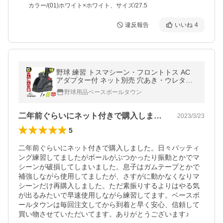
カラー/(01)ホワイト×ホワイト、サイズ/27.5
違反報告
いいね
4
野球 練習 トスマシーン・フロントトス AC
アダプター付 ネット別売 穴あき・ウレタン
ハードボール対応 穴あきボール6個入り 6ヶ
野球用品ベースボールタウン
月保証付 6/9発送予定 予約販売
二年前ぐらいにネット付きで購入しました…
2023/3/23
5
二年前ぐらいにネット付きで購入しました。日々バッティ
ング練習してましたがボールがぶつかったり振動とかでマ
シーンが破損してしまいました。息子はガムテープとかで
補強しながら使用してましたが、さすがに動かなくなりマ
シーンだけ再購入しました。ただ素振りするよりはやる気
が出るみたいで早速使用しながら練習してます。ベースボ
ールタウンは毎回注文してから到着と早く安心、信頼して
買い物させていただいてます。ありがとうございます♪