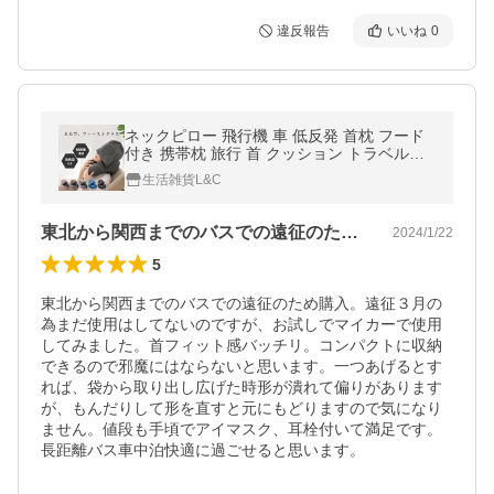
違反報告
いいね
0
ネックピロー 飛行機 車 低反発 首枕 フード
付き 携帯枕 旅行 首 クッション トラベルク
ッション 持ち運び
生活雑貨L&C
東北から関西までのバスでの遠征のため購…
2024/1/22
5
東北から関西までのバスでの遠征のため購入。遠征３月の
為まだ使用はしてないのですが、お試しでマイカーで使用
してみました。首フィット感バッチリ。コンパクトに収納
できるので邪魔にはならないと思います。一つあげるとす
れば、袋から取り出し広げた時形が潰れて偏りがあります
が、もんだりして形を直すと元にもどりますので気になり
ません。値段も手頃でアイマスク、耳栓付いて満足です。
長距離バス車中泊快適に過ごせると思います。