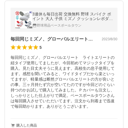
3連休も毎日出荷 交換無料 野球 スパイク ポ
イント 大人 子供 ミズノ クッションレボダイ
ア 3E相当 ワイド マジックテープ 11GP2526
野球用品ベースボールタウン
Pカバー(P革)加工可
毎回同じミズノ、グローバルエリートライ…
2023/8/30
5
毎回同じミズノ、グローバルエリート　ライトエリートの
紐タイプ使用してましたが、今回初めてマジックタイプを
購入。見た目丈夫そうに見えます。高校生の息子使用して
ます。感想を聞いてみると、ワイドタイプだから楽といっ
てますが、軽量感は断然グローバルエリートの方が良いと
の事。三ヶ月持たず穴が空いてたのですが今回どのぐらい
持つのかお試しで購入してみました。Ｐカバーも注文し、
しっかりとした仕上がりで満足。ベースボールタウンさん
は毎回購入させていただいてます。注文から到着まで迅速
で毎回助かります。ありがとうございます。
購入した商品