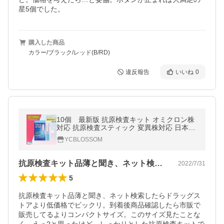
星5個でした。
購入した商品
カラー/ブラック/レッド(B/RD)
違反報告
いいね
0
10個 最新版 抗原検査キット オミクロン株
対応 抗原検査スティック 変異株対応 日本製
送料無料 Toamit 東亜産業 唾液検査 約10分
YCBLOSSOM
で検出
抗原検査キット品薄と聞き、ネット検索し…
2022/7/31
5
抗原検査キット品薄と聞き、ネット検索したらドラッグス
トアより低価格でビックリ。到着後商品確認したら市販で
販売してるよりコンパクトサイズ。このサイズ見たことな