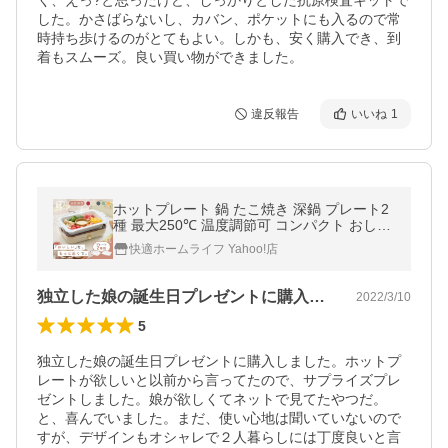
く、えっ?と思ったけど、しっかりとした抗原検査キットで
した。かさばらないし、カバン、ポケットにも入るので常
時持ち歩けるのがとてもよい。しかも、安く購入でき、到
着もスムーズ。良い買い物ができました。
違反報告
いいね
1
ホットプレート 鍋 たこ焼き 深鍋 プレート2
種 最大250℃ 温度調節可 コンパクト おしゃ
れ プレゼント 着脱式 PHP-1002TC アイリス
快適ホームライフ Yahoo!店
オーヤマ * (AMZ)
独立した娘の誕生日プレゼントに購入しま…
2022/3/10
5
独立した娘の誕生日プレゼントに購入しました。ホットプ
レートが欲しいと以前から言ってたので、サプライズプレ
ゼントしました。娘が欲しくてネットで見てたやつだ。
と、喜んでいました。まだ、使い心地は聞いていないので
すが、デザインもオシャレで２人暮らしには丁度良いと言