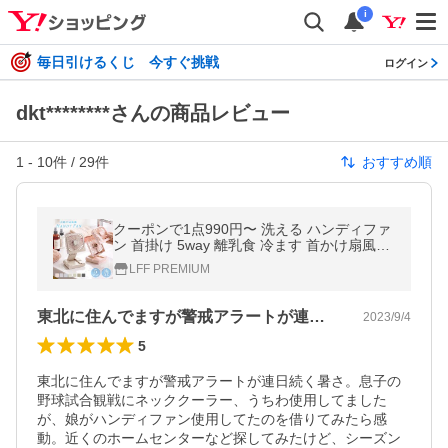
i
毎日引けるくじ 今すぐ挑戦
ログイン
dkt********さんの商品レビュー
1
-
10
件 /
29
件
おすすめ順
クーポンで1点990円〜 洗える ハンディファ
ン 首掛け 5way 離乳食 冷ます 首かけ扇風機
卓上扇風機 小型扇風機 携帯扇風機 扇風機 ハ
LFF PREMIUM
ンディーファン スタンド
東北に住んでますが警戒アラートが連日続…
2023/9/4
5
東北に住んでますが警戒アラートが連日続く暑さ。息子の
野球試合観戦にネッククーラー、うちわ使用してました
が、娘がハンディファン使用してたのを借りてみたら感
動。近くのホームセンターなど探してみたけど、シーズン