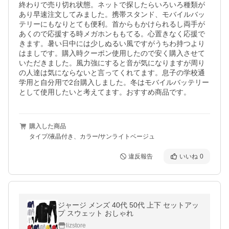
終わりで売り切れ状態。ネットで探したらいろいろ種類が
あり早速注文してみました。携帯スタンド、モバイルバッ
テリーにもなりとても便利。首からもかけられるし両手が
あくので応援する時メガホンももてる。心置きなく応援で
きます。暑い日中には少しぬるい風ですがうちわ持つより
はましです。購入時クーポン使用したので安く購入させて
いただきました。風力強にすると音が気になりますが周り
の人達は気にならないと言ってくれてます。息子の学校通
学用と自分用で2台購入しました。冬はモバイルバッテリー
として使用したいと考えてます。おすすめ商品です。
購入した商品
タイプ/液晶付き、カラー/サンライトベージュ
違反報告
いいね
0
ジャージ メンズ 40代 50代 上下 セットアッ
プ スウェット おしゃれ
lizstore