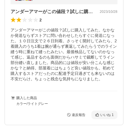
アンダーアマーがこの値段？試しに購入し…
2023/10/28
2
アンダーアマーがこの値段？試しに購入してみた。なかな
か発送ならずストアに問い合わせしたらすぐに発送になっ
た。１０日注文で２６日到着。さっそく開封してみたら、2
着購入のうち1着は腕が通らず裏返してみたらうでのライン
縫う時に重ねて縫ったみたい。最後検品してないのかなっ
て感じ。返品するのも面倒だからハサミで裁断してライン
部分縫い直しました。商品的には値段が安い分こんな感じ
かな？と納得。部屋着にはちょうど良い値段かも。初めて
購入するストアだったのに配達予定日過ぎても来ないのは
不安だらけ。ちょっと残念な気持ちになりました。
購入した商品
カラー/ライトグレー
違反報告
いいね
1