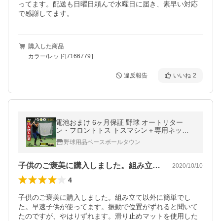
ってます。配送も日曜日頼んで水曜日に届き、素早い対応
で感謝してます。
購入した商品
カラー/レッド[7166779］
違反報告
いいね
2
電池おまけ 6ヶ月保証 野球 オートリター
ン・フロントトス トスマシン＋専用ネット
＋穴あきボール4個 トスマシーン バッティン
野球用品ベースボールタウン
グ FTM-270AR フィールドフォース
子供のご褒美に購入しました。組み立て以…
2020/10/10
4
子供のご褒美に購入しました。組み立て以外に簡単でし
た。早速子供が使ってます。振動で位置がずれると聞いて
たのですが、やはりずれます。滑り止めマットを使用した