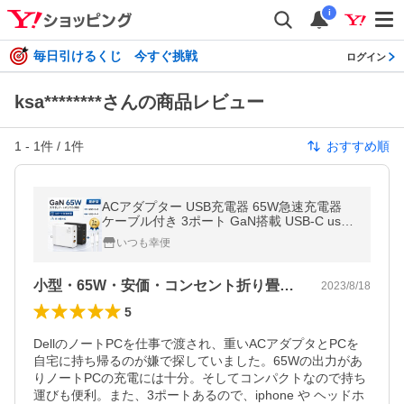
i
毎日引けるくじ 今すぐ挑戦
ログイン
ksa********さんの商品レビュー
1
-
1
件 /
1
件
おすすめ順
ACアダプター USB充電器 65W急速充電器
ケーブル付き 3ポート GaN搭載 USB-C usb
コンセント タイプc iPhone Android ノート
いつも幸便
パソコン スマホ
小型・65W・安価・コンセント折り畳み可
2023/8/18
5
DellのノートPCを仕事で渡され、重いACアダプタとPCを
自宅に持ち帰るのが嫌で探していました。65Wの出力があ
りノートPCの充電には十分。そしてコンパクトなので持ち
運びも便利。また、3ポートあるので、iphone や ヘッドホ