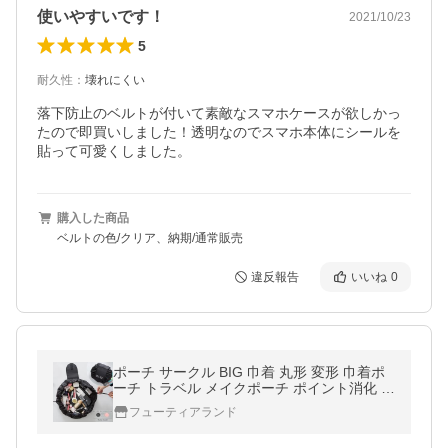
使いやすいです！
2021/10/23
5
耐久性
：
壊れにくい
落下防止のベルトが付いて素敵なスマホケースが欲しかっ
たので即買いしました！透明なのでスマホ本体にシールを
貼って可愛くしました。
購入した商品
ベルトの色/クリア、納期/通常販売
違反報告
いいね
0
ポーチ サークル BIG 巾着 丸形 変形 巾着ポ
ーチ トラベル メイクポーチ ポイント消化 BI
Gサークル巾着ポーチ
フューティアランド