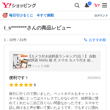
i
毎日引けるくじ 今すぐ挑戦
ログイン
t_s********さんの商品レビュー
1
-
10
件 /
31
件
おすすめ順
【カメラ付き給餌器ランキング1位！】 自動
給餌器 5GHz 猫 犬 スマホ カメラ付き 給餌
機 wifi ペット フィーダー 餌やり機 アプリ 見
ペットラボ館
守り カメラ
便利です！
2025/9/21
5
旅行に行くので買いました。ペットホテルもキャットシッ
ターも猫にとってはストレスでしかないので、給餌器に慣
れてくれたら二泊三日ぐらい問題なかったです。スマホで
話し掛けると声が響いて驚いたようです。でもすぐに慣れ