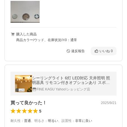
購入した商品
商品カラー/ウッド、在庫状況/※0：通常
違反報告
いいね
0
シーリングライト 6灯 LED対応 天井照明 照
明器具 リモコン付きオプションあり スポッ
トライト 調光調色 リモコン 6畳 8畳 10畳 お
FINE KAGU Yahoo!ショッピング店
しゃれ カフェ 北欧 Firlo-6
買って良かった！
2025/9/21
5
耐久性
：
普通
、
明るさ
：
明るい
、
設置性
：
非常に良い