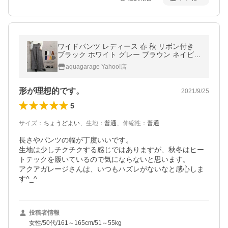
ワイドパンツ レディース 春 秋 リボン付き
ブラック ホワイト グレー ブラウン ネイビー
ピンクベージュ マスタード M L XL LL 大き
aquagarage Yahoo!店
いサイズ
形が理想的です。
2021/9/25
5
サイズ
：
ちょうどよい
、
生地
：
普通
、
伸縮性
：
普通
長さやパンツの幅が丁度いいです。

生地は少しチクチクする感じではありますが、秋冬はヒー
トテックを履いているので気にならないと思います。

アクアガレージさんは、いつもハズレがないなと感心しま
す^_^
投稿者情報
女性/50代/161～165cm/51～55kg