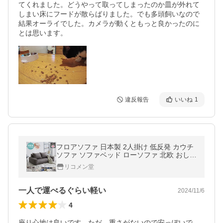
てくれました。どうやって取ってしまったのか皿が外れて
しまい床にフードが散らばりました。でも多頭飼いなので
結果オーライでした。カメラが動くともっと良かったのに
とは思います。
違反報告
いいね
1
フロアソファ 日本製 2人掛け 低反発 カウチ
ソファ ソファベッド ローソファ 北欧 おしゃ
れ こたつソファ 国産 二人掛け ソファー コ
リコメン堂
ンパクト 軽い 代引不可
一人で運べるぐらい軽い
2024/11/6
4
座り心地は良いです。ただ、重さがないので安っぽいで