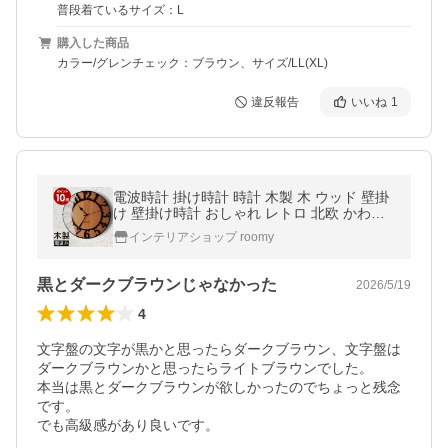
普段着ているサイズ：L
購入した商品
カラー/グレンチェック：ブラウン、サイズ/LL(XL)
違反報告
いいね
1
電波時計 掛け時計 時計 木製 木 ウッド 壁掛
け 壁掛け時計 おしゃれ レトロ 北欧 かわい
い ギフト 引越し祝い ［ 電波時計 Musee-wo
インテリアショップ roomy
od- ミュゼ・ウッド ］
黒とダークブラウンじゃなかった
2026/5/19
4
文字盤の文字が黒かと思ったらダークブラウン、文字盤は
ダークブラウンかと思ったらライトブラウンでした。

本当は黒とダークブラウンが欲しかったのでちょっと残念
です。

でも高級感があり良いです。