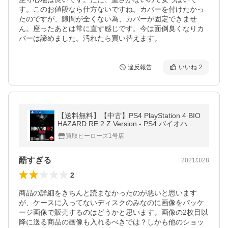
す。このお値段なら仕方ないですね。カバーを付けたかっ
たのですが、隙間が全くない為、カバーが固定できませ
ん。座ったあとは常に直す感じです。今は面倒臭くなりカ
バーは諦めました。汚れたら買い替えます。
違反報告
いいね
2
【送料無料】【中古】PS4 PlayStation 4 BIO
HAZARD RE:2 Z Version - PS4 バイオハザ
ード 【CEROレーティング「Z」】
買取ヒーローズ1号店
酷すぎる
2021/3/28
2
商品の詳細をきちんと読まなかったのが悪いと思います
が、ケースに入ってないディスクのみなのに画像をパッケ
ージ画像で販売するのはどうかと思います。画像の2枚目以
降に送る商品の画像も入れるべきでは？しかも他のショッ