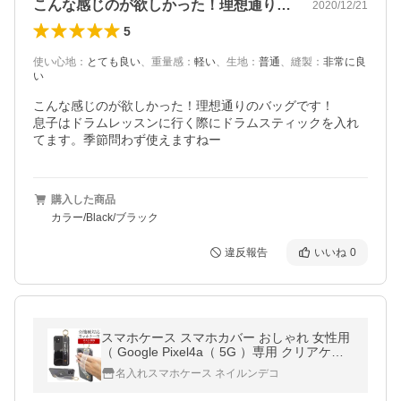
こんな感じのが欲しかった！理想通りのバ…
2020/12/21
5
使い心地
：
とても良い
、
重量感
：
軽い
、
生地
：
普通
、
縫製
：
非常に良
い
こんな感じのが欲しかった！理想通りのバッグです！

息子はドラムレッスンに行く際にドラムスティックを入れ
てます。季節問わず使えますねー
購入した商品
カラー/Black/ブラック
違反報告
いいね
0
スマホケース スマホカバー おしゃれ 女性用
（ Google Pixel4a（ 5G ）専用 クリアケー
ス×シリコンベルトに名入れ印刷 ）メール便
名入れスマホケース ネイルンデコ
送料無料 受注生産（ 印刷 ）