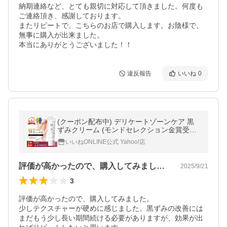
納期連絡など、とても親切に対応して頂きました。何度も
ご連絡頂き、感謝しております。

またリピートで、こちらのお店で購入します。お陰様で、
無事に購入が出来ました。

違反報告
いいね
0
(クーポン配布中) デリケートゾーンケア 黒
ずみクリーム (モンドセレクション金賞受賞)
黒ずみ対策 美白 ボディクリーム VIO 色素沈
いいねONLINE公式 Yahoo!店
着 医薬部外品 50g
評価が高かったので、購入してみました。…
2025/9/21
3
評価が高かったので、購入してみました。

少しテクスチャーが硬めに感じました。黒ずみの改善には
まだもう少し長い期間続ける必要がありますが、効果が出