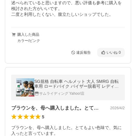
述べられていると思いますので、悪い評価も参考に購入を
検討された方がいいです。

二度と利用したくない、腹立たしいショップでした。
購入した商品
カラー/ピンク
違反報告
いいね
0
SG規格 自転車 ヘルメット 大人 SMRG 自転
車用 ロードバイク バイザー脱着可 レディー
ス メンズ 通学 通勤 M/L 55-60cm SR-UH
サムライディング Yahoo!店
ブラウンを、母へ購入しました。とてもよ…
2026/4/2
5
ブラウンを、母へ購入しました。とてもよい色味で、気に
入ったと言っています。
