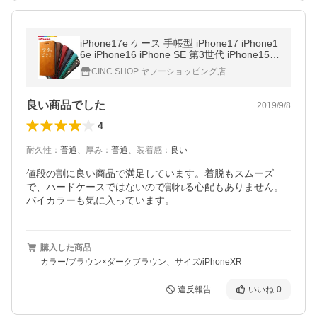
iPhone17e ケース 手帳型 iPhone17 iPhone1
6e iPhone16 iPhone SE 第3世代 iPhone15 i
Phone14 Pro iPhone13 手帳型 iPhoneケー
CINC SHOP ヤフーショッピング店
ス スマホケース ベルトなし
良い商品でした
2019/9/8
4
耐久性
：
普通
、
厚み
：
普通
、
装着感
：
良い
値段の割に良い商品で満足しています。着脱もスムーズ
で、ハードケースではないので割れる心配もありません。

バイカラーも気に入っています。
購入した商品
カラー/ブラウン×ダークブラウン、サイズ/iPhoneXR
違反報告
いいね
0