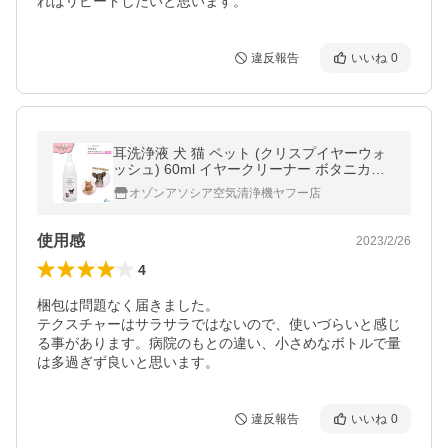
ればリピートしたいと思います。
違反報告
いいね
0
耳洗浄液 犬 猫 ペット (クリスプイヤーウォ
ッシュ) 60ml イヤークリーナー ボタニカル
無添加 低刺激 アルコール不使用 耳掃除 耳ケ
オゾンアソシア空気清浄機ヤフー店
ア 日本製 イヤーローション
使用感
2023/2/26
4
梱包は問題なく届きました。

テクスチャーはサラサラではないので、使いづらいと感じ
る事があります。病院のもとの違い、小さめなボトルで量
は多過ぎず良いと思います。
違反報告
いいね
0