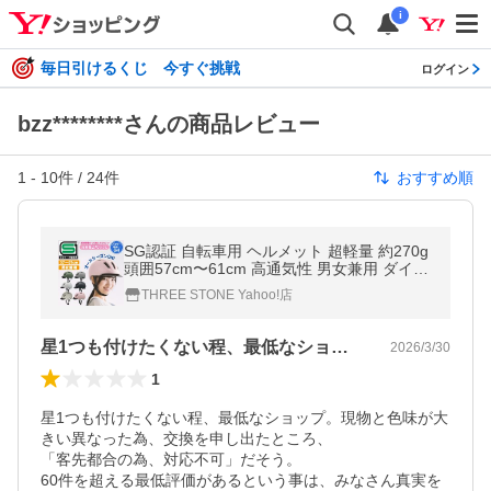
i
毎日引けるくじ 今すぐ挑戦
ログイン
bzz********さんの商品レビュー
1
-
10
件 /
24
件
おすすめ順
SG認証 自転車用 ヘルメット 超軽量 約270g
頭囲57cm〜61cm 高通気性 男女兼用 ダイヤ
ル調整 取り外し サンバイザー 反射板 大人
THREE STONE Yahoo!店
学生 通勤 通学
星1つも付けたくない程、最低なショップ…
2026/3/30
1
星1つも付けたくない程、最低なショップ。現物と色味が大
きい異なった為、交換を申し出たところ、

「客先都合の為、対応不可」だそう。

60件を超える最低評価があるという事は、みなさん真実を