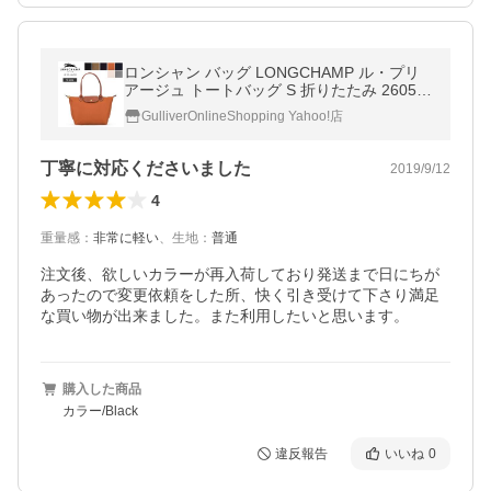
ロンシャン バッグ LONGCHAMP ル・プリ
アージュ トートバッグ S 折りたたみ 2605 0
89 ナイロン レディース
GulliverOnlineShopping Yahoo!店
丁寧に対応くださいました
2019/9/12
4
重量感
：
非常に軽い
、
生地
：
普通
注文後、欲しいカラーが再入荷しており発送まで日にちが
あったので変更依頼をした所、快く引き受けて下さり満足
な買い物が出来ました。また利用したいと思います。
購入した商品
カラー/Black
違反報告
いいね
0