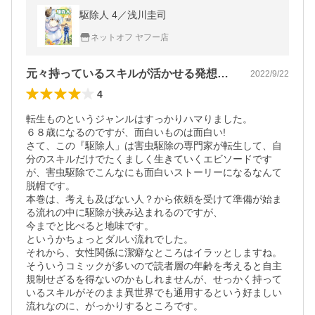
駆除人 4／浅川圭司
ネットオフ ヤフー店
元々持っているスキルが活かせる発想がいい
2022/9/22
4
転生ものというジャンルはすっかりハマりました。

６８歳になるのですが、面白いものは面白い!

さて、この『駆除人」は害虫駆除の専門家が転生して、自
分のスキルだけでたくましく生きていくエビソードです
が、害虫駆除でこんなにも面白いストーリーになるなんて
脱帽です。

本巻は、考えも及ばない人？から依頼を受けて準備が始ま
る流れの中に駆除が挟み込まれるのですが、

今までと比べると地味です。

というかちょっとダルい流れでした。

それから、女性関係に潔癖なところはイラッとしますね。

そういうコミックが多いので読者層の年齢を考えると自主
規制せざるを得ないのかもしれませんが、せっかく持って
いるスキルがそのまま異世界でも通用するという好ましい
流れなのに、がっかりするところです。