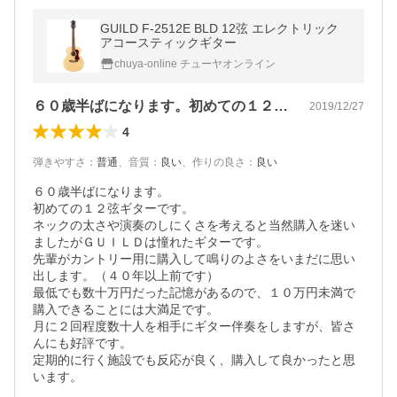
GUILD F-2512E BLD 12弦 エレクトリック
アコースティックギター
chuya-online チューヤオンライン
６０歳半ばになります。初めての１２弦ギ…
2019/12/27
4
弾きやすさ
：
普通
、
音質
：
良い
、
作りの良さ
：
良い
６０歳半ばになります。

初めての１２弦ギターです。

ネックの太さや演奏のしにくさを考えると当然購入を迷い
ましたがＧＵＩＬＤは憧れたギターです。

先輩がカントリー用に購入して鳴りのよさをいまだに思い
出します。（４０年以上前です）

最低でも数十万円だった記憶があるので、１０万円未満で
購入できることには大満足です。

月に２回程度数十人を相手にギター伴奏をしますが、皆さ
んにも好評です。

定期的に行く施設でも反応が良く、購入して良かったと思
います。