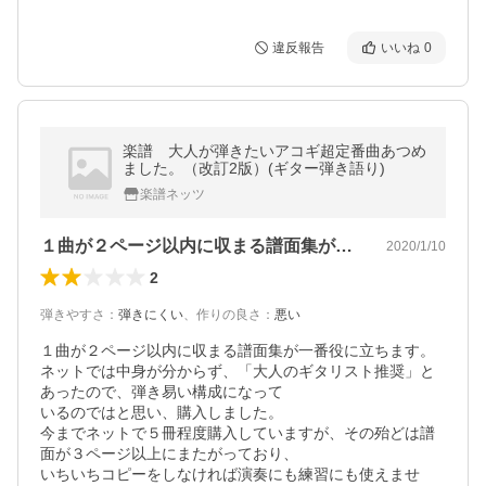
違反報告
いいね
0
楽譜 大人が弾きたいアコギ超定番曲あつめ
ました。（改訂2版）(ギター弾き語り)
楽譜ネッツ
１曲が２ページ以内に収まる譜面集が一番…
2020/1/10
2
弾きやすさ
：
弾きにくい
、
作りの良さ
：
悪い
１曲が２ページ以内に収まる譜面集が一番役に立ちます。

ネットでは中身が分からず、「大人のギタリスト推奨」と
あったので、弾き易い構成になって

いるのではと思い、購入しました。

今までネットで５冊程度購入していますが、その殆どは譜
面が３ページ以上にまたがっており、

いちいちコピーをしなければ演奏にも練習にも使えませ