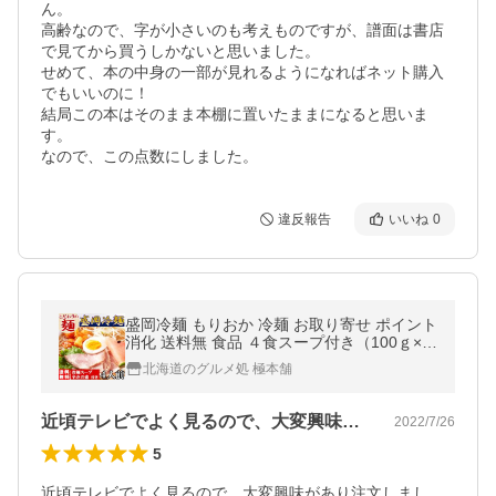
ん。

高齢なので、字が小さいのも考えものですが、譜面は書店
で見てから買うしかないと思いました。

せめて、本の中身の一部が見れるようになればネット購入
でもいいのに！

結局この本はそのまま本棚に置いたままになると思いま
す。

なので、この点数にしました。
違反報告
いいね
0
盛岡冷麺 もりおか 冷麺 お取り寄せ ポイント
消化 送料無 食品 ４食スープ付き（100ｇ×4
袋）〔メール便出荷〕
北海道のグルメ処 極本舗
近頃テレビでよく見るので、大変興味があ…
2022/7/26
5
近頃テレビでよく見るので、大変興味があり注文しまし