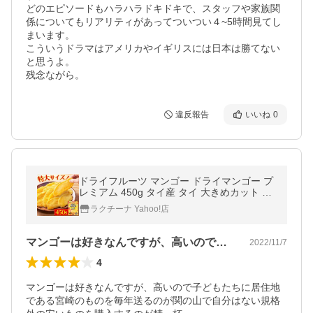
どのエピソードもハラハラドキドキで、スタッフや家族関
係についてもリアリティがあってついつい４~5時間見てし
まいます。

こういうドラマはアメリカやイギリスには日本は勝てない
と思うよ。

残念ながら。
違反報告
いいね
0
ドライフルーツ マンゴー ドライマンゴー プ
レミアム 450g タイ産 タイ 大きめカット 完
熟 スライス 大容量 ヨーグルト トッピング *
ラクチーナ Yahoo!店
(メール便)
マンゴーは好きなんですが、高いので子ど…
2022/11/7
4
マンゴーは好きなんですが、高いので子どもたちに居住地
である宮崎のものを毎年送るのが関の山で自分はない規格