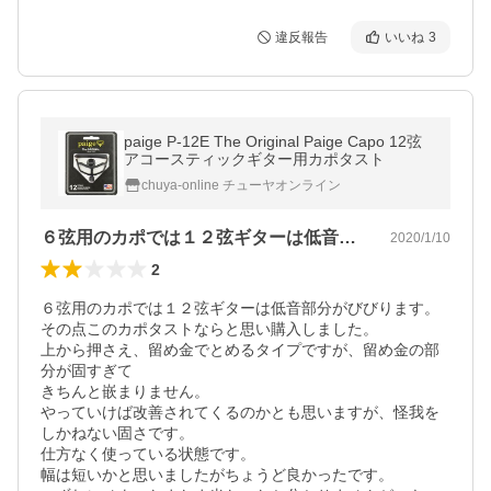
違反報告
いいね
3
paige P-12E The Original Paige Capo 12弦
アコースティックギター用カポタスト
chuya-online チューヤオンライン
６弦用のカポでは１２弦ギターは低音部分…
2020/1/10
2
６弦用のカポでは１２弦ギターは低音部分がびびります。

その点このカポタストならと思い購入しました。

上から押さえ、留め金でとめるタイプですが、留め金の部
分が固すぎて

きちんと嵌まりません。

やっていけば改善されてくるのかとも思いますが、怪我を
しかねない固さです。

仕方なく使っている状態です。

幅は短いかと思いましたがちょうど良かったです。
