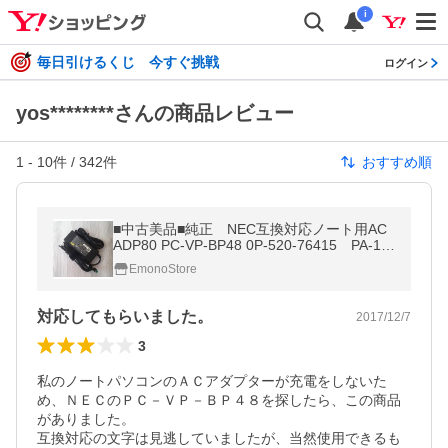
i
毎日引けるくじ 今すぐ挑戦
ログイン
yos********さんの商品レビュー
1
-
10
件 /
342
件
おすすめ順
■中古美品■純正 NEC互換対応ノート用AC
ADP80 PC-VP-BP48 0P-520-76415 PA-17
50-07 15V 5A
EmonoStore
対応してもらいました。
2017/12/7
3
私のノートパソコンのＡＣアダプターが充電をしないた
め、ＮＥＣのＰＣ－ＶＰ－ＢＰ４８を探したら、この商品
がありました。

互換対応の文字は見逃していましたが、当然使用できるも