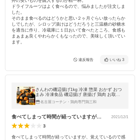
外の安いものを購入するのが精一杯。

ドライフルーツはよく食べるので、悩みましたが注文しま
した。

そのまま食べるのはどうかと思い２ヶ月ぐらい放ったらか
しでしたが、シロップ漬けはどうだろうと三温糖の砂糖水
を適当に作り、冷蔵庫に１日おいて食べたところ、食感も
まぁまぁ良くやわらかくもなったので、美味しく頂いてい
ます。
違反報告
いいね
3
さんわの磯辺揚げ1kg 冷凍 惣菜 おかず おつ
まみ 冷凍食品 磯辺揚げ 唐揚げ 鶏肉 お取り
寄せ 弁当 業務用 送料無料 鶏三和 爆買
名古屋コーチン・鶏肉専門鶏三和
食べてしまって時間が経っていますが、覚…
2021/12/1
3
食べてしまって時間が経っていますが、覚えているので感