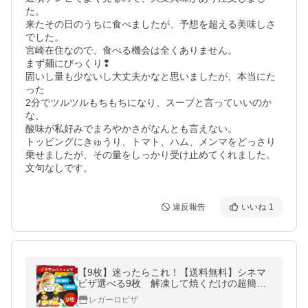
た。

来たその日のうちに食べましたが、予想を超える美味しさ
でした。

宮崎在住なので、食べる機会は全くありません。

まず麺にびっくり❢

固いし量も少ないし大丈夫かなと思いましたが、本当にた
った

2分でツルツルもちもちになり、スーブと言っていいのか
な、

酸味が私好みでまろやかさがなんとも言えない。

トッビングにきゅうり、トマト、ハム、メンマをどっさり
乗せましたが、その量をしっかり受け止めてくれました。

文句なしです。
違反報告
いいね
1
【9枚】迷ったらこれ！【送料無料】シネマ
ピザ選べる9枚 解凍して焼くだけの超簡単
おすすめpizza
レガーロピザ