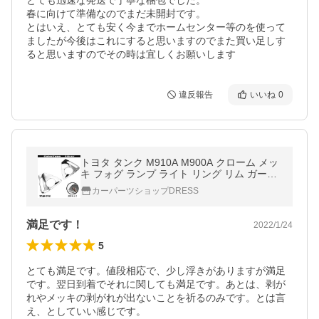
とても迅速な発送で丁寧な梱包でした。

春に向けて準備なのでまだ未開封です。

とはいえ、とても安く今までホームセンター等のを使って
ましたが今後はこれにすると思いますのでまた買い足しす
ると思いますのでその時は宜しくお願いします
違反報告
いいね
0
トヨタ タンク M910A M900A クローム メッ
キ フォグ ランプ ライト リング リム ガーニ
ッシュ トリム
カーパーツショップDRESS
満足です！
2022/1/24
5
とても満足です。値段相応で、少し浮きがありますが満足
です。翌日到着でそれに関しても満足です。あとは、剥が
れやメッキの剥がれが出ないことを祈るのみです。とは言
え、としていい感じです。