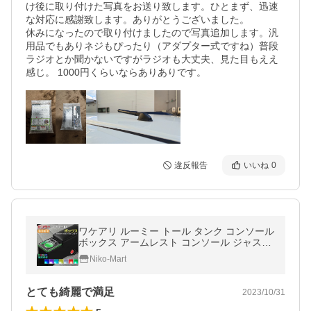
け後に取り付けた写真をお送り致します。ひとまず、迅速
な対応に感謝致します。ありがとうございました。

休みになったので取り付けましたので写真追加します。汎
用品でもありネジもぴったり（アダプター式ですね）普段
ラジオとか聞かないですがラジオも大丈夫、見た目もええ
感じ。 1000円くらいならありありです。
違反報告
いいね
0
ワケアリ ルーミー トール タンク コンソール
ボックス アームレスト コンソール ジャステ
ィ― 900系 前後期 肘置き トレイ 収納ボック
Niko-Mart
ス 傷あり
とても綺麗で満足
2023/10/31