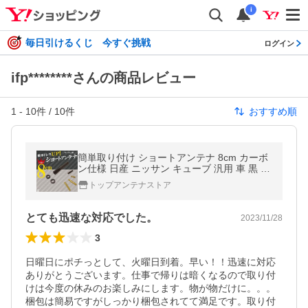
i
毎日引けるくじ 今すぐ挑戦
ログイン
ifp********さんの商品レビュー
1
-
10
件 /
10
件
おすすめ順
簡単取り付け ショートアンテナ 8cm カーボ
ン仕様 日産 ニッサン キューブ 汎用 車 黒 ブ
ラック NISSAN パーツ 受信 カーボン調
トップアンテナストア
とても迅速な対応でした。
2023/11/28
3
日曜日にポチっとして、火曜日到着。早い！！迅速に対応
ありがとうございます。仕事で帰りは暗くなるので取り付
けは今度の休みのお楽しみにします。物が物だけに。。。
梱包は簡易ですがしっかり梱包されてて満足です。取り付