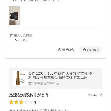
購入した商品
カラー/黒
違反報告
いいね
0
女竹 120cm 100本 篠竹 天然竹 竹支柱 添え
木 園芸用 農業用 定植時支柱 竹加工用
臼井農畜産Yahoo!店
迅速な対応ありがとう
2024/2/12
3