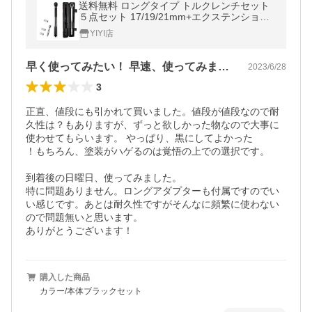
送料無料 ロングタイプ トルクレンチセット
５点セット 17/19/21mm+エクステンション
専用ケース付き 車 タイヤ交換
YIYI店
早く使ってみたい！ 早速、使ってみました
2023/6/28
3
正直、値段にも引かれて買いました。値段が値段なので耐
久性は？もありますが、ずっと欲しかった物なので大事に
使わせてもらいます。 やっぱり、黒にしてよかった

！もちろん、塗装がハゲるのは覚悟の上での選択です。  

到着後の日曜日、使ってみました。

特に問題ありません。ロングアダプターも付属ですのでい
い感じです。あとは耐久性ですがそんなに頻繁に使わない
ので問題無いと思います。

ありがとうございます！
購入した商品
カラー/本体ブラックセット