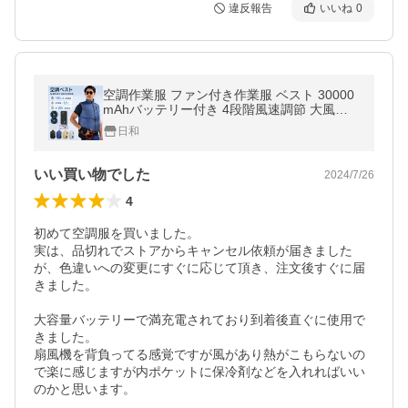
違反報告
いいね
0
空調作業服 ファン付き作業服 ベスト 30000
mAhバッテリー付き 4段階風速調節 大風量
USB給電式 UVカット 暑さ対策 屋外作業 在
日和
宅 通勤 男女兼用
いい買い物でした
2024/7/26
4
初めて空調服を買いました。

実は、品切れでストアからキャンセル依頼が届きました
が、色違いへの変更にすぐに応じて頂き、注文後すぐに届
きました。

大容量バッテリーで満充電されており到着後直ぐに使用で
きました。

扇風機を背負ってる感覚ですが風があり熱がこもらないの
で楽に感じますが内ポケットに保冷剤などを入れればいい