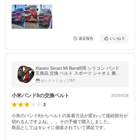
違反報告
いいね
0
Xiaomi Smart Mi Band8用 シリコン バンド
互換品 交換 ベルト スポーツ シャオミ 腕時
計 スマートウォッチ 調節 交換用 時計 耐水
セレクトショップBT
カジュアル オシャレ 装着
小米バンド8の交換ベルト
2024/4/28
3
小米のバンド8からベルトの装着方法が変わって接続部分が
切れるんですよね。。。その予備で購入しました。

商品としてはキレイに個装されていて満足です。