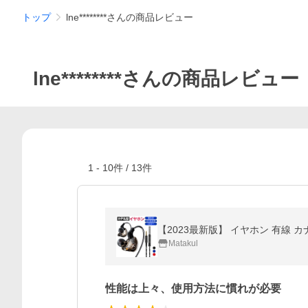
トップ
lne********さんの商品レビュー
lne********さんの商品レビュー
1
-
10
件 /
13
件
Matakul
性能は上々、使用方法に慣れが必要