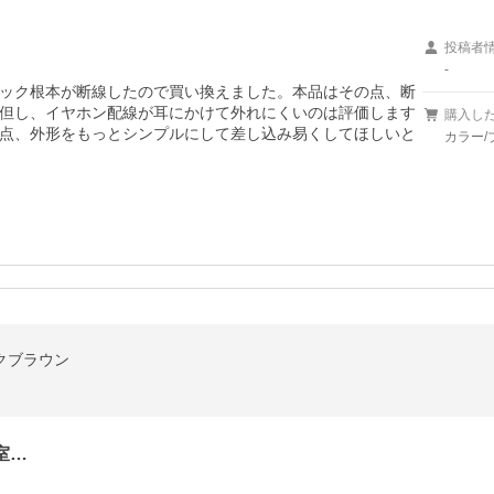
投稿者
-
ック根本が断線したので買い換えました。本品はその点、断
但し、イヤホン配線が耳にかけて外れにくいのは評価します
購入し
点、外形をもっとシンプルにして差し込み易くしてほしいと
カラー/
ークブラウン
室…