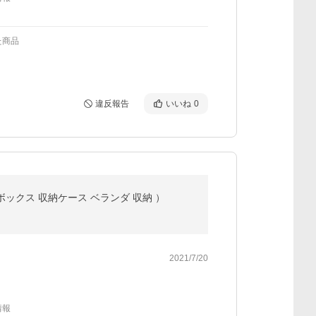
た商品
違反報告
いいね
0
ボックス 収納ケース ベランダ 収納 ）
2021/7/20
情報