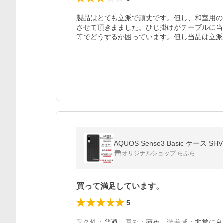
製品はとても立派で頑丈です。但し、和室用の
させて頂きまました。ひじ掛けがテーブルに当
AQUOS Sense3 Basic ケ
オリジナルショップ らふら
買って満足しています。
5
耐久性
：
普通
、
厚み
：
薄め
、
装着感
：
非常に良