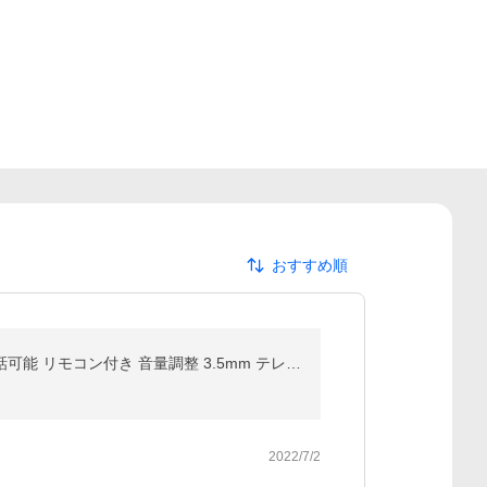
おすすめ順
【2023最新版】 イヤホン 有線 カナル型 有線イヤホン 遮音性 音漏れ防止 イヤフォン 有線 マイク付き 通話可能 リモコン付き 音量調整 3.5mm テレワーク
2022/7/2