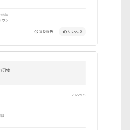
た商品
ラウン
違反報告
いいね
0
の刃物
2022/1/6
情報