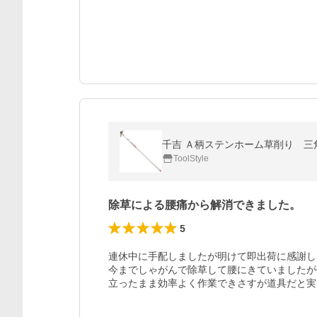
千吉 Ａ柄ステンホーム草削り 三角 
ToolStyle
除草による腰痛から解消できました。
5
連休中に手配しましたが明けて即出荷に感謝し
今までしゃがんで除草して腰にきていましたが
立ったまま効率よく作業できさすが道具だと実