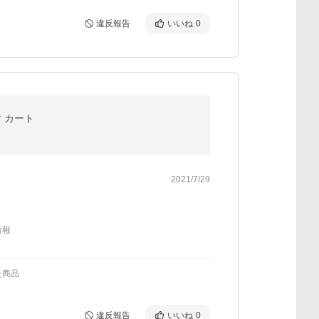
違反報告
いいね
0
マ カート
2021/7/29
情報
た商品
違反報告
いいね
0