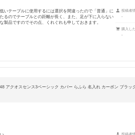
低いテーブルに使用するには選択を間違ったので「普通」に
投稿者
たるのでテーブルとの距離が長く、また、足が下に入らない
-
購入し
-
ース SHV48 アクオスセンス3ベーシック カバー らふら 名入れ カーボン ブラッ
い
投稿者