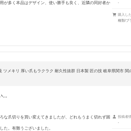
用が多く本品はデザイン、使い勝手も良く、近隣の同好者か
-
購入し
種類/ブ
級 ツメキリ 厚い爪もラクラク 耐久性抜群 日本製 匠の技 岐阜県関市 関
い…
ろな爪切りを買い変えてきましたが、どれもうまく切れず困
投稿者
-
した。有難うございました。