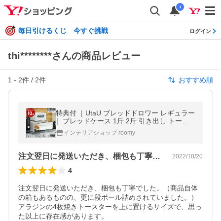
i
毎日引けるくじ 今すぐ挑戦
ログイン
thi********さんの商品レビュー
1
-
2
件 /
2
件
おすすめ順
特典付［ UtaU ブレッドドロワー レギュラー
］ブレッドケース 1斤 2斤 引き出し トース
ター ラック 調味料 カウンター上収納 収納ボ
インテリアショップ roomy
ックス キッチン収納 ウタウ
注文翌日に発送いただき、梱包も丁寧でし…
2022/10/20
4
注文翌日に発送いただき、梱包も丁寧でした。（商品自体
の箱もあるものの、更に段ボール詰めされていました。）

アラジンの4枚焼きトースターを上に置けるサイズで、思っ
た以上に存在感があります。
