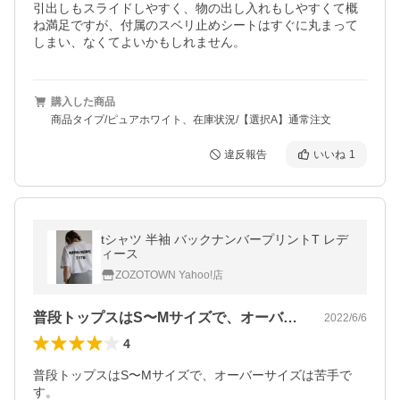
引出しもスライドしやすく、物の出し入れもしやすくて概
ね満足ですが、付属のスベリ止めシートはすぐに丸まって
しまい、なくてよいかもしれません。
購入した商品
商品タイプ/ピュアホワイト、在庫状況/【選択A】通常注文
違反報告
いいね
1
tシャツ 半袖 バックナンバープリントT レデ
ィース
ZOZOTOWN Yahoo!店
普段トップスはS〜Mサイズで、オーバー…
2022/6/6
4
普段トップスはS〜Mサイズで、オーバーサイズは苦手で
す。
