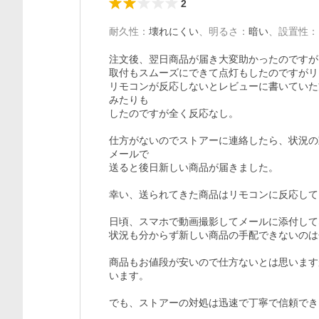
2
耐久性
：
壊れにくい
、
明るさ
：
暗い
、
設置性
：
注文後、翌日商品が届き大変助かったのですが…
取付もスムーズにできて点灯もしたのですがリ
リモコンが反応しないとレビューに書いていた
みたりも

したのですが全く反応なし。

仕方がないのでストアーに連絡したら、状況の
メールで

送ると後日新しい商品が届きました。

幸い、送られてきた商品はリモコンに反応して
日頃、スマホで動画撮影してメールに添付して
状況も分からず新しい商品の手配できないのは
商品もお値段が安いので仕方ないとは思います
います。

でも、ストアーの対処は迅速で丁寧で信頼でき