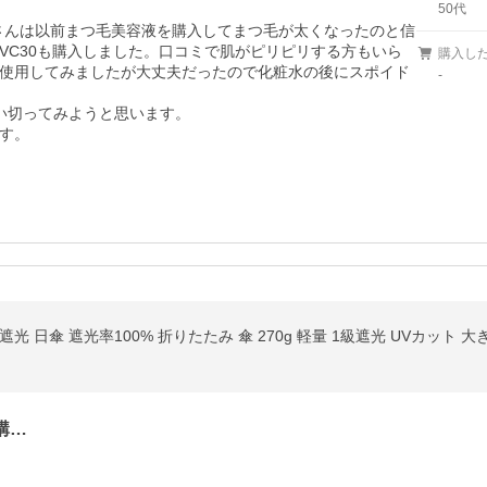
50代
Oさんは以前まつ毛美容液を購入してまつ毛が太くなったのと信
VC30も購入しました。口コミで肌がピリピリする方もいら
購入し
使用してみましたが大丈夫だったので化粧水の後にスポイド
-
い切ってみようと思います。

す。
 日傘 遮光率100% 折りたたみ 傘 270g 軽量 1級遮光 UVカット 大
購…