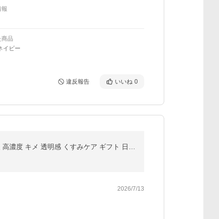
情報
た商品
ネイビー
違反報告
いいね
0
美容液 ピュアビタミンC 35％配合 KISO キソ ピュアエッセンス PV35 30ml 国産 ハトムギ アスコルビン酸 高濃度 キメ 透明感 くすみケア ギフト 日本製 No.061
2026/7/13