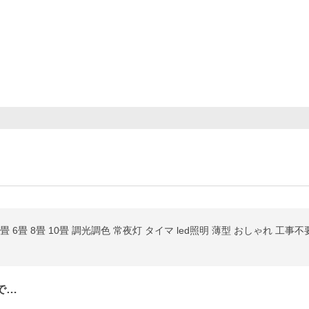
5畳 6畳 8畳 10畳 調光調色 常夜灯 タイマ led照明 薄型 おしゃれ 工事
で…