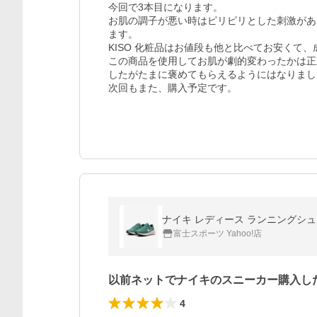
今回で3本目になります。

お肌の調子が悪い時はピリピリとした刺激があ
ます。

KISO 化粧品はお値段も他と比べてお安くて
この商品を使用してお肌が劇的変わったかは正
したがたまに褒めてもらえるようにはなりました(
次回もまた、購入予定です。
ナイキ レディース ランニングシューズ
富士スポーツ Yahoo!店
以前ネットでナイキのスニーカー購入し
4