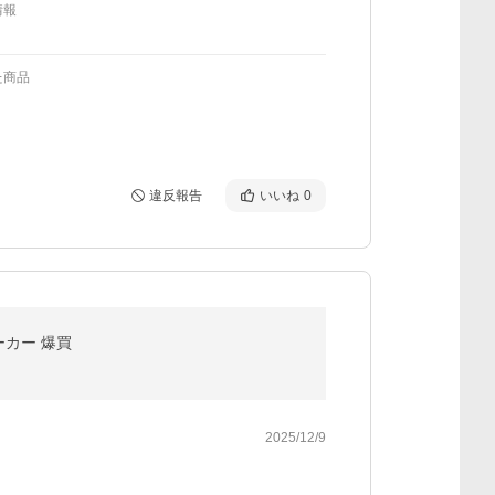
情報
た商品
違反報告
いいね
0
ーカー 爆買
2025/12/9