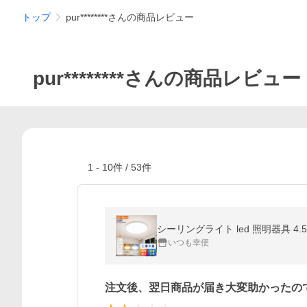
トップ
pur********さんの商品レビュー
pur********さんの商品レビュー
1
-
10
件 /
53
件
シーリングライト led 照明器具 4.
いつも幸便
注文後、翌日商品が届き大変助かったの