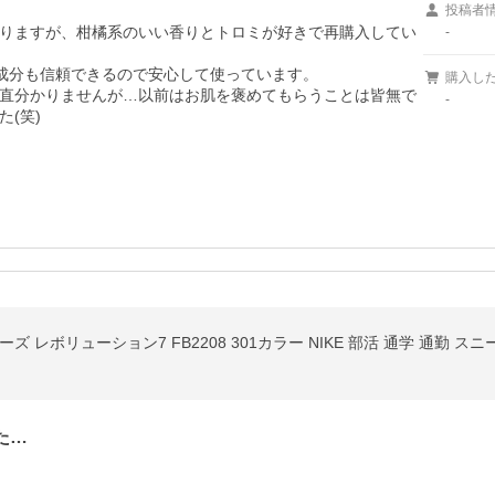
投稿者
りますが、柑橘系のいい香りとトロミが好きで再購入してい
-
、成分も信頼できるので安心して使っています。

購入し
直分かりませんが…以前はお肌を褒めてもらうことは皆無で
-
笑)

 レボリューション7 FB2208 301カラー NIKE 部活 通学 通勤 スニ
た…