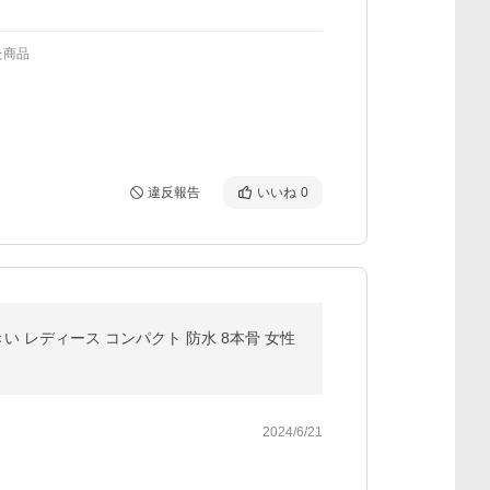
た商品
違反報告
いいね
0
きい レディース コンパクト 防水 8本骨 女性
2024/6/21