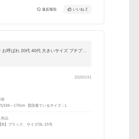
違反報告
いいね
2
パーティードレス 結婚式 服装 ドレス フォーマル ワンピース 即日発送 韓国 ロング丈 体型カバー 顔合わせ お呼ばれ 20代 40代 大きいサイズ プチプラ 袖あり
2020/1/31
情報
代/166～170cm
普段着ているサイズ：L
た商品
【B】ブラック、サイズ/3L-15号