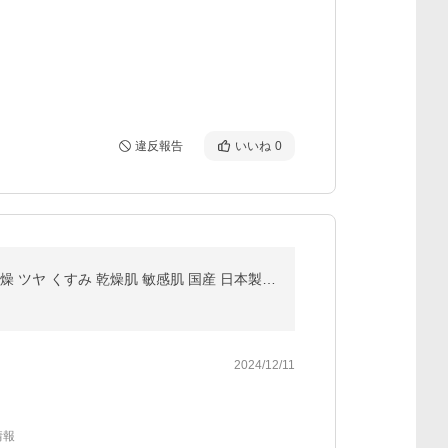
違反報告
いいね
0
美容液 ビタミンC 誘導体 30％配合 KISO キソ ピュアエッセンス VC30 30ml CICA ツボクサエキス 保湿 乾燥 ツヤ くすみ 乾燥肌 敏感肌 国産 日本製 No.034
2024/12/11
情報