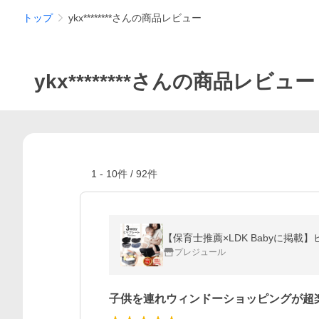
トップ
ykx********さんの商品レビュー
ykx********さんの商品レビュー
1
-
10
件 /
92
件
プレジュール
子供を連れウィンドーショッピングが超