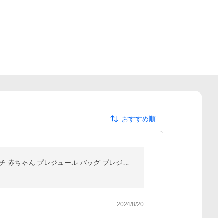
おすすめ順
【保育士推薦×LDK Babyに掲載】ヒップシート 抱っこ紐 抱っこひも だっこひも 滑り止め付 ウエストポーチ 赤ちゃん プレジュール バッグ プレジュール 爆買
2024/8/20