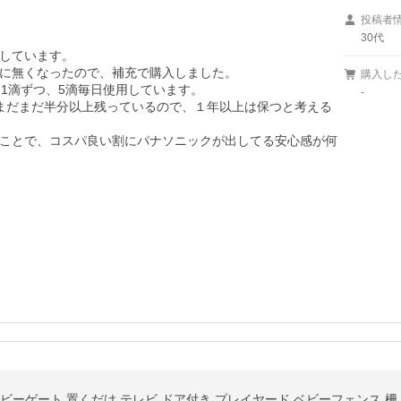
投稿者
30代
しています。

に無くなったので、補充で購入しました。

購入し
1滴ずつ、5滴毎日使用しています。

-
まだまだ半分以上残っているので、１年以上は保つと考える
ことで、コスパ良い割にパナソニックが出してる安心感が何
ベビーゲート 置くだけ テレビ ドア付き プレイヤード ベビーフェンス 柵