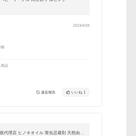
2024/4/28
情報
た商品
違反報告
いいね
1
ヒバウッド1本＋つめかえ用2袋 セット 虫よけスプレー 住まいの虫除けスプレー 天然由来忌避スプレー 正規代理店 ヒノキオイル 害虫忌避剤 天然由来爆買