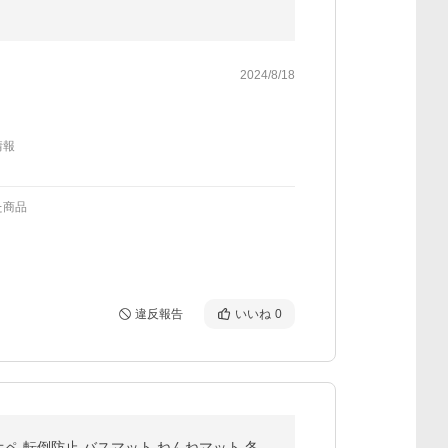
2024/8/18
情報
た商品
違反報告
いいね
0
ペ 転倒防止 バスマット ねんねマット 冬