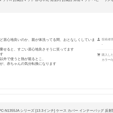
ど居心地良いのか、親が体洗ってる間、おとなしくしていま
投稿者
-
乗せると、すごい居心地良さそうに笑ってます



購入し
以外で使うと熱が籠るとこ、

カラー/
が、赤ちゃんの気分転換になります
55/JAM PC-N1355JA シリーズ [13.3インチ] ケース カバー インナーバッ