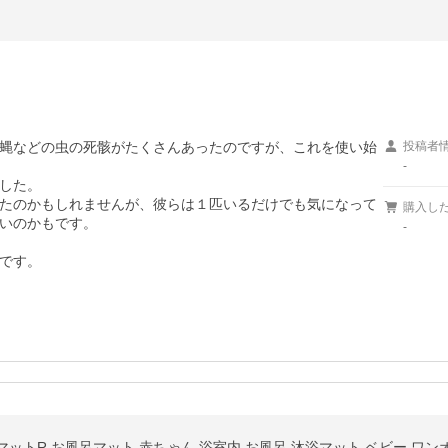
蝿などの虫の死骸がたくさんあったのですが、これを使い始
投稿者
-
した。

たのかもしれませんが、彼らは１匹いるだけでも気になって
購入し
いのかもです。

-
です。
ットR お風呂マット 赤ちゃん 浴室内 お風呂 沐浴マット ベビー ワンオ