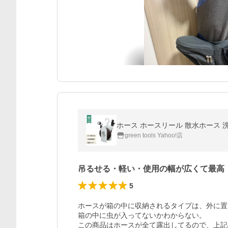
ホース ホースリール 散水ホース 洗車 
green tools Yahoo!店
吊るせる・軽い・使用の幅が広くて最高
5
ホースが箱の中に収納されるタイプは、外に置
箱の中に虫が入ってないかわからない。

この商品はホースが全て露出してるので、上記