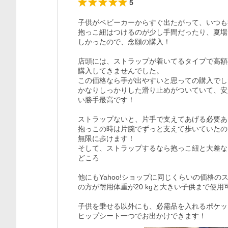
5
子供がベビーカーからすぐ出たがって、いつも
抱っこ紐はつけるのが少し手間だったり、夏場
しかったので、念願の購入！

店頭には、ストラップが着いてるタイプで高額
購入してきませんでした。

この価格なら手が出やすいと思っての購入でし
かなりしっかりした滑り止めがついていて、安
い勝手最高です！

ストラップないと、片手で支えてあげる必要あ
抱っこの時は片腕でずっと支えて歩いていたの
無限に歩けます！

そして、ストラップするなら抱っこ紐と大差な
どころ

他にもYahoo!ショップに同じくらいの価格
の方が耐用体重が20 kgと大きい子供まで使用
子供を乗せる以外にも、必需品を入れるポケッ
ヒップシート一つでお出かけできます！