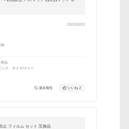
2023/10/15
情報
た商品
ピンク、サイズ/フリー
違反報告
いいね
2
グ 反射防止 フィルム セット 互換品