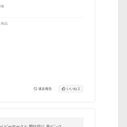
情報
た商品
違反報告
いいね
1
 ベビーサークル 間仕切り 扉ピンク