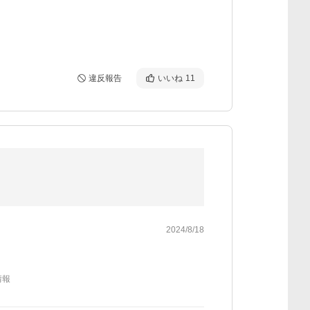
違反報告
いいね
11
2024/8/18
情報