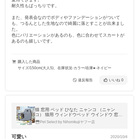
耐久性もばっちりです。

また、発表会なのでボディやファンデーションがついて
も、つるんとした生地なので綺麗に落とすことが出来まし
た。

色にバリエーションがあるのも、色に合わせてスカートが
あるのも嬉しいです。
購入した商品
サイズ/150cm(大人S)、在庫状況-カラー/在庫●-ネイビー
違反報告
いいね
0
猫 窓用 ベッド ひなた ニャンコ （ニャン
コ） 猫用 ウィンドウベッド ウインドウ 窓
ねこ ベット キャットハンモック
Pet Select by Nihonikujiヤフー店
可愛い
2020/10/4