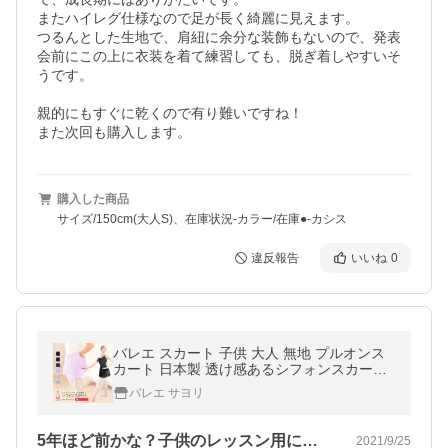
またハイレグ仕様なので足が長く綺麗に見えます。

つるんとした生地で、肩紐に余分な装飾もないので、発表
会前にこの上に衣装を着て練習しても、脱ぎ着しやすいそ
うです。

親的にもすぐに乾くので有り難いですね！

また次回も購入します。
購入した商品
サイズ/150cm(大人S)、在庫状況-カラー/在庫●-カシス
違反報告
いいね
0
バレエ スカート 子供 大人 無地 プルオンス
カート 日本製 透け感あるシフォンスカート
ウエストゴムスカート レオタードと合わせ
バレエ サヨリ
買い scs403
5年ほど前かな？子供のレッスン用に購入…
2021/9/25