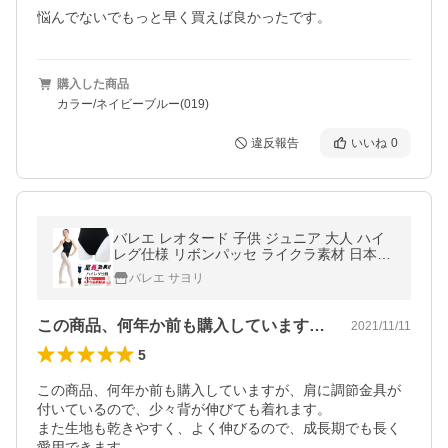
悩んでないでもっと早く買えば良かったです。
購入した商品
カラー/ネイビーブルー(019)
違反報告
いいね
0
バレエ レオタード 子供 ジュニア 大人 ハイ
レグ仕様 リボンパッセ ライクラ素材 日本製
お直し3年保証 scl001-highleg
バレエ サヨリ
この商品、何年か前も購入していますが、…
2021/11/11
5
この商品、何年か前も購入していますが、肩に調節金具が
付いているので、少々背が伸びても着れます。

また生地も乾きやすく、よく伸びるので、成長期でも長く
愛用できます。
