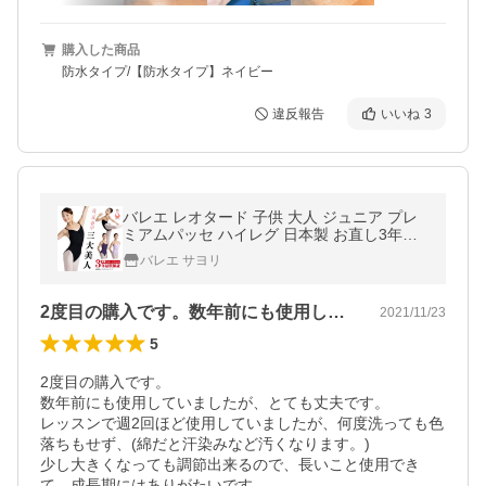
購入した商品
防水タイプ/【防水タイプ】ネイビー
違反報告
いいね
3
バレエ レオタード 子供 大人 ジュニア プレ
ミアムパッセ ハイレグ 日本製 お直し3年保
証 首美人 足長美人 背中美人 3大美人レオタ
バレエ サヨリ
ード scl033
2度目の購入です。数年前にも使用してい…
2021/11/23
5
2度目の購入です。

数年前にも使用していましたが、とても丈夫です。

レッスンで週2回ほど使用していましたが、何度洗っても色
落ちもせず、(綿だと汗染みなど汚くなります。)

少し大きくなっても調節出来るので、長いこと使用でき
て、成長期にはありがたいです。
