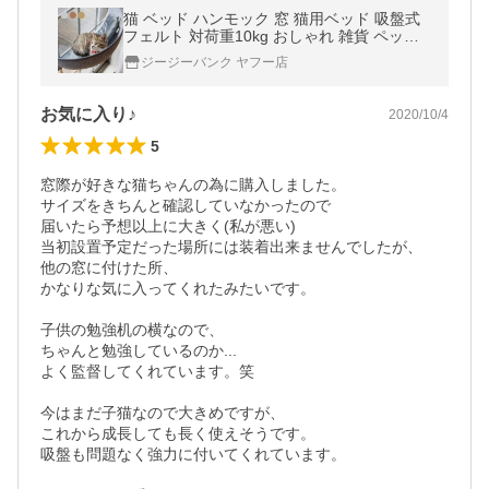
猫 ベッド ハンモック 窓 猫用ベッド 吸盤式
フェルト 対荷重10kg おしゃれ 雑貨 ペット
用品 オールシーズン 通年 かわいい 爆買
ジージーバンク ヤフー店
お気に入り♪
2020/10/4
5
窓際が好きな猫ちゃんの為に購入しました。

サイズをきちんと確認していなかったので

届いたら予想以上に大きく(私が悪い)

当初設置予定だった場所には装着出来ませんでしたが、

他の窓に付けた所、

かなりな気に入ってくれたみたいです。

子供の勉強机の横なので、

ちゃんと勉強しているのか...

よく監督してくれています。笑

今はまだ子猫なので大きめですが、

これから成長しても長く使えそうです。

吸盤も問題なく強力に付いてくれています。
