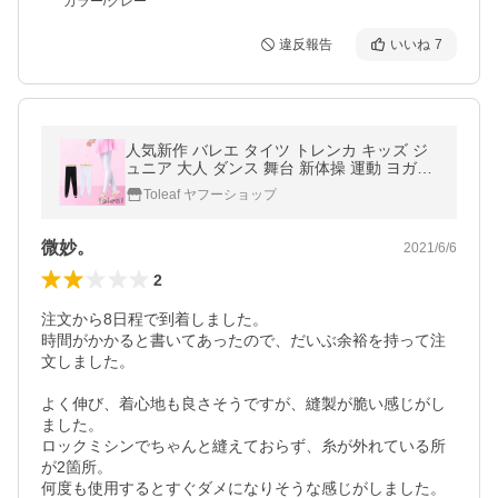
カラー/グレー
違反報告
いいね
7
人気新作 バレエ タイツ トレンカ キッズ ジ
ュニア 大人 ダンス 舞台 新体操 運動 ヨガパ
ンツ ピラティス 女の子 レギパン 子供 ボト
Toleaf ヤフーショップ
ムス
微妙。
2021/6/6
2
注文から8日程で到着しました。

時間がかかると書いてあったので、だいぶ余裕を持って注
文しました。

よく伸び、着心地も良さそうですが、縫製が脆い感じがし
ました。

ロックミシンでちゃんと縫えておらず、糸が外れている所
が2箇所。

何度も使用するとすぐダメになりそうな感じがしました。
