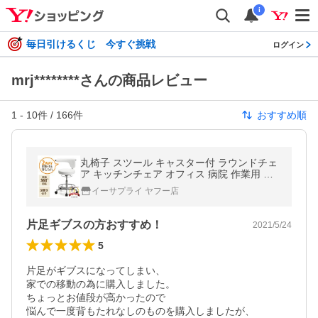
i
毎日引けるくじ 今すぐ挑戦
ログイン
mrj********さんの商品レビュー
1
-
10
件 /
166
件
おすすめ順
丸椅子 スツール キャスター付 ラウンドチェ
ア キッチンチェア オフィス 病院 作業用 ホ
ワイト EZ1-SNC019W
イーサプライ ヤフー店
片足ギブスの方おすすめ！
2021/5/24
5
片足がギブスになってしまい、

家での移動の為に購入しました。

ちょっとお値段が高かったので

悩んで一度背もたれなしのものを購入しましたが、
