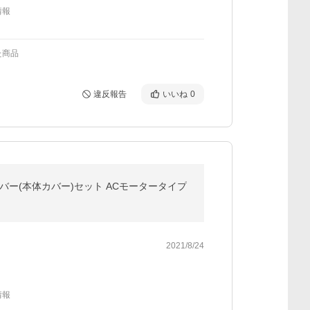
情報
た商品
違反報告
いいね
0
ーバー(本体カバー)セット ACモータータイプ
2021/8/24
情報