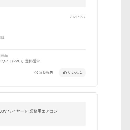
2021/8/27
情報
た商品
ホワイト(PVC)、選択/通常
違反報告
いいね
1
200V ワイヤード 業務用エアコン