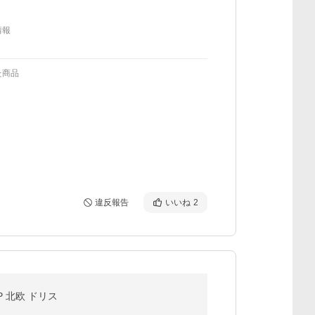
情報
た商品
違反報告
いいね
2
P 北欧 ドリス