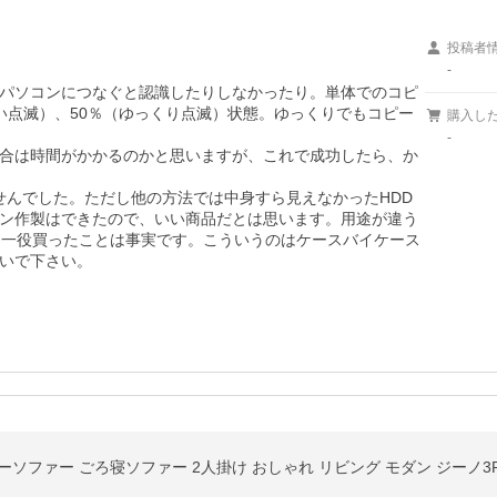
投稿者
-
パソコンにつなぐと認識したりしなかったり。単体でのコピ
い点滅）、50％（ゆっくり点滅）状態。ゆっくりでもコピー
購入し
-
合は時間がかかるのかと思いますが、これで成功したら、か
せんでした。ただし他の方法では中身すら見えなかったHDD
ン作製はできたので、いい商品だとは思います。用途が違う
に一役買ったことは事実です。こういうのはケースバイケース
いで下さい。
ローソファー ごろ寝ソファー 2人掛け おしゃれ リビング モダン ジーノ3