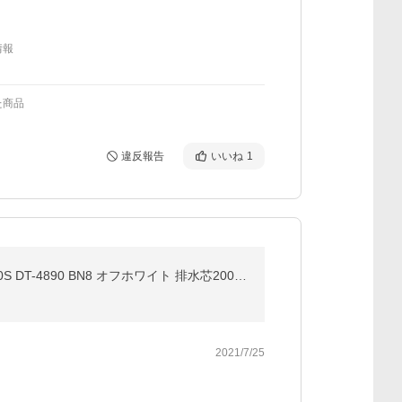
情報
た商品
違反報告
いいね
1
事業用/送料無料 【期間・数量限定】 LIXIL 新型樹脂製タンク LC便器 セット 一般洋風トイレ 手洗付 C-180S DT-4890 BN8 オフホワイト 排水芯200mm VU/VP75
2021/7/25