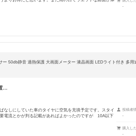
購入し
-
置…
ぱなしにしていた車のタイヤに空気を充填予定です。スタイ
投稿者
要電流とかが判る記載があればよかったのですが　10A以下
-
購入し
-