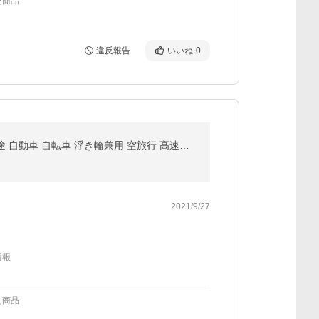
た商品
違反報告
いいね
0
車用空気入れ 電動エアコンプレッサー 50db静音 過熱保護 大画面メーター 液晶画面 LEDライト付き 多用途 自動車 自転車 浮き輪兼用 空旅行 高速道路 自宅用
2021/9/27
情報
た商品