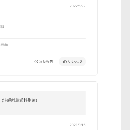
2022/6/22
情報
た商品
違反報告
いいね
0
 BOX 】 (沖縄離島送料別途)
2021/9/15