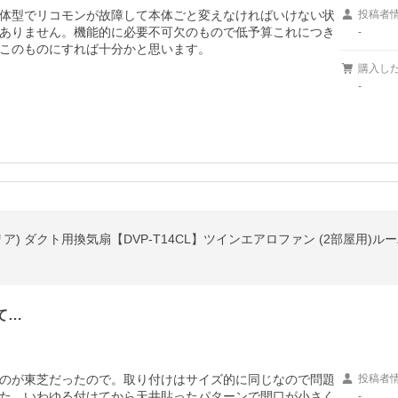
体型でリコモンが故障して本体ごと変えなければいけない状
投稿者
ありません。機能的に必要不可欠のもので低予算これにつき
-
このものにすれば十分かと思います。
購入し
-
ア) ダクト用換気扇【DVP-T14CL】ツインエアロファン (2部屋用)ル
て…
のが東芝だったので。取り付けはサイズ的に同じなので問題
投稿者
た。いわゆる付けてから天井貼ったパターンで開口が小さく
-