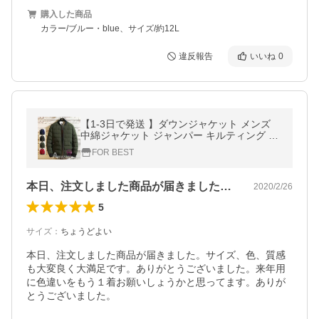
購入した商品
カラー/ブルー・blue、サイズ/約12L
違反報告
いいね
0
【1-3日で発送 】ダウンジャケット メンズ
中綿ジャケット ジャンパー キルティング ス
リム 防寒 暖かい カジュアル アウトドア 通
FOR BEST
勤 通学 春服 新作
本日、注文しました商品が届きました。サ…
2020/2/26
5
サイズ
：
ちょうどよい
本日、注文しました商品が届きました。サイズ、色、質感
も大変良く大満足です。ありがとうございました。来年用
に色違いをもう１着お願いしょうかと思ってます。ありが
とうございました。