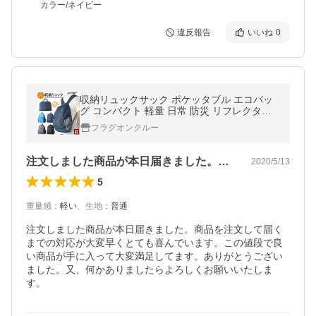
カラー/ネイビー
違反報告
いいね
0
収納リュックサック ポケッタブル エコバッ
グ コンパクト 軽量 日常 防災 リフレクター
メッシュポケット ジップポケット 通勤 通学
フラグオンクルー
Z3W セール【パケ2】爆買
注文しました商品が本日届きました。商品…
2020/5/13
5
重量感
：
軽い
、
生地
：
普通
注文しました商品が本日届きました。商品を注文して届く
までの対応が大変早くとても喜んでいます。この値段で良
い商品が手に入って大変満足してます。ありがとうござい
ました。又、何かありましたらよろしくお願いいたしま
す。