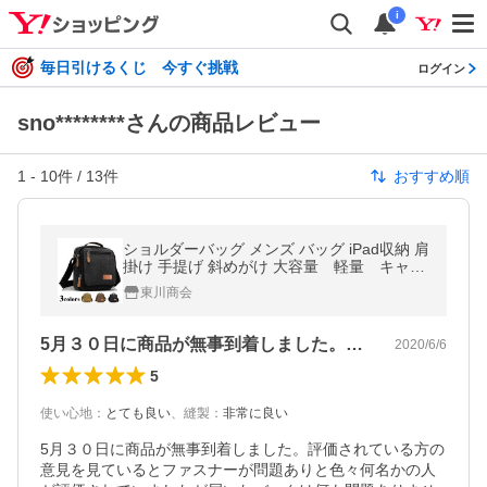
i
毎日引けるくじ 今すぐ挑戦
ログイン
sno********さんの商品レビュー
1
-
10
件 /
13
件
おすすめ順
ショルダーバッグ メンズ バッグ iPad収納 肩
掛け 手提げ 斜めがけ 大容量 軽量 キャン
バス キーリング付
東川商会
5月３０日に商品が無事到着しました。評…
2020/6/6
5
使い心地
：
とても良い
、
縫製
：
非常に良い
5月３０日に商品が無事到着しました。評価されている方の
意見を見ているとファスナーが問題ありと色々何名かの人