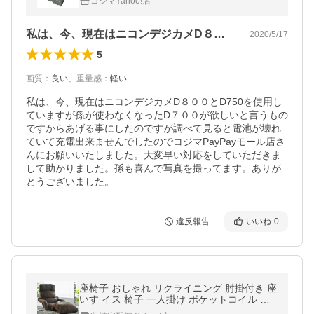
コジマYahoo!店
私は、今、現在はニコンデジカメD８００…
2020/5/17
5
画質
：
良い
、
重量感
：
軽い
私は、今、現在はニコンデジカメD８００とD750を使用し
ていますが孫が使わなくなったD７００が欲しいと言うもの
ですからあげる事にしたのですが調べて見ると電池が壊れ
ていて充電出来ませんでしたのでコジマPayPayモール店さ
んにお願いいたしました。大変早い対応をしていただきま
して助かりました。孫も喜んで写真を撮ってます。ありが
とうございました。
違反報告
いいね
0
座椅子 おしゃれ リクライニング 肘掛付き 座
いす イス 椅子 一人掛け ポケットコイル 腰
痛 安い 北欧 チェア YCK-002 （在庫処分）