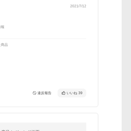
2021/7/12
情報
た商品
違反報告
いいね
39