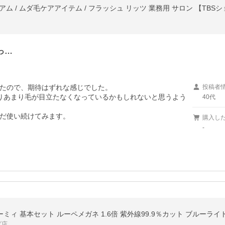
 / ムダ毛ケアアイテム / フラッシュ リッツ 業務用 サロン 【TBS
っ…
たので、期待はずれな感じでした。

投稿者
りあまり毛が目立たなくなっているかもしれないと思うよう
40代
だ使い続けてみます。
購入し
-
ーミィ 基本セット ルーペメガネ 1.6倍 紫外線99.9％カット ブルーラ
グ店