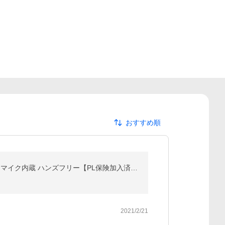
おすすめ順
Bluetooth5.0 イヤホン 完全ワイヤレスイヤホン ステレオサラウンド 高音質 長時間作動 大容量バッテリー マイク内蔵 ハンズフリー【PL保険加入済み製品・安心】
2021/2/21