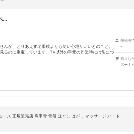
他…
投稿者
せんが、とりあえず老眼鏡よりも使い心地がいいとのこと。

-
見るのに重宝しています。TV以外の手元の作業時には常につ
購入し
ズーミイ
ース 正規販売店 肩甲骨 骨盤 ほぐし はがし マッサージ ハード