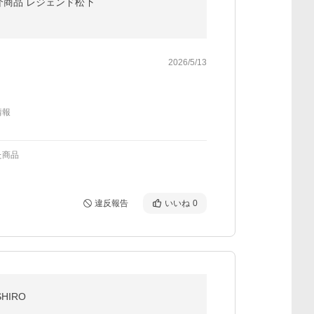
介商品 レジェンド松下
2026/5/13
情報
た商品
違反報告
いいね
0
HIRO