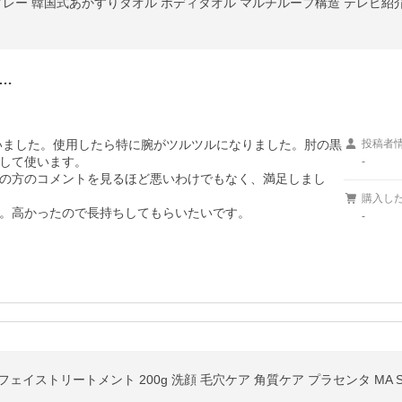
グレー 韓国式あかすりタオル ボディタオル マルチループ構造 テレビ紹
…
いました。使用したら特に腕がツルツルになりました。肘の黒
投稿者
して使います。

-
の方のコメントを見るほど悪いわけでもなく、満足しまし
購入し
。高かったので長持ちしてもらいたいです。
-
ェイストリートメント 200g 洗顔 毛穴ケア 角質ケア プラセンタ MA S