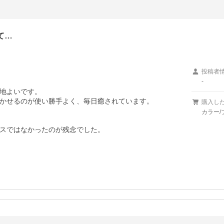
て…
投稿者
-
地よいです。

かせるのが使い勝手よく、毎日癒されています。

購入し
カラー/
スではなかったのが残念でした。
