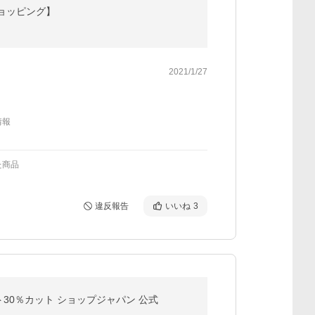
ショッピング】
2021/1/27
情報
た商品
違反報告
いいね
3
イト30％カット ショップジャパン 公式