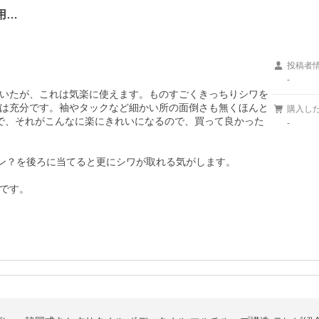
用…
投稿者
-
いたが、これは気楽に使えます。ものすごくきっちりシワを
は充分です。袖やタックなど細かい所の面倒さも無くほんと
購入し
ので、それがこんなに楽にきれいになるので、買って良かった
-
ン？を後ろに当てると更にシワが取れる気がします。

です。