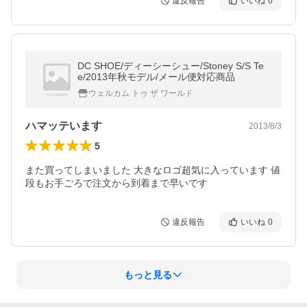
違反報告
いいね
0
DC SHOE/ディーシーシュー/Stoney S/S Te
e/2013年秋モデル/メール便対応商品
ウェルカム トゥ ザ ワールド
ハマッテいます
2013/8/3
5
また買ってしまいました 大きなロゴ超気に入っています 値
段もお手ごろで注文から到着まで早いです
違反報告
いいね
0
もっと見る