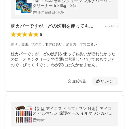
OXICLEAN オキシクリーン マルチパーパス
クリーナー 5.26kg 2個
TRY and ERROR
枕カバーですが、どの洗剤を使っても臭い…
2024/6/2
5
香り
：
普通
、
洗浄力
：
非常に良い
、
消臭力
：
非常に良い
枕カバーですが、どの洗剤を使っても臭いが取れなかった
のに　オキシクリーンで普通に洗濯しただけでおちていた
ので　びっくりです。わが家には欠かせません。
違反報告
いいね
0
【新型 アイコス イルマ i ワン 対応】アイコ
ス イルマワン 保護ケース イルマワンカバー
NEK ★REVM 7987213 耐衝撃 iluma one 専
hype
用 イルマワン保護ケース