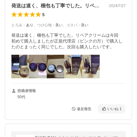
発送は速く、梱包も丁寧でした。リペアク…
2024/7/27
5
とろみ
：
あり
、
つけ心地
：
良い
、
コスパ
：
良い
発送は速く、梱包も丁寧でした。リペアクリームは今回　
初めて購入しましたが正規代理店（ピンクの方）で購入し
たのとまったく同じでした。次回も購入したいです。
投稿者情報
50代
違反報告
いいね
1