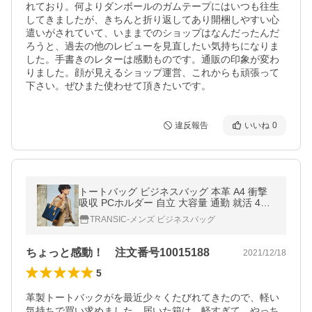
れており。何よりダンボールのガムテープにはいつも往生
してきましたが、きちんと折り返してあり開梱しやすい心
遣いがされていて、いままでのショップはなんだったんだ
ろうと、過去の他のレビューを見直したい気持ちになりま
した。手書きのレターは感動ものです。通販の印象が変わ
りました。顔が見えるショップ運営、これからも頑張って
下さい。ぜひまた使わせて頂きたいです。
違反報告
いいね
0
トートバッグ ビジネスバッグ 本革 A4 衝撃
吸収 PCホルダー 自立 大容量 通勤 就活 40
代 50代 GA204 ゴールドメン
TRANSIC-メンズ ビジネスバッグ
ちょっと感動！ 注文番号10015188
2021/12/18
5
革製トートバックがを最近少々くたびれてきたので、軽い
気持ちで買い求めました。届いた箱は、軽すぎて、やっち