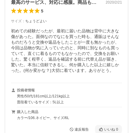
最高のサービス、対応に感服。商品も最高！
2020/2/21
5
サイズ
：
ちょうどよい
初めての経験だったが、最初に届いた品物は背中に大きな
傷があった。面倒なのでなにを買った時も、通販はそんな
ものだろうと交換や返品をしたことが一度も無かったが、
今回は品物が気に入っていたのと、同時に別なものも買っ
ていて、直ぐに着るものでもなかったので、交換をお願い
した。驚く程早く、返品を確認する前に代替え品が届き、
驚いた。本当に信頼できるし、何か購入した以上に嬉しか
った。(何か変かな？)大切に着ています。ありがとう。
投稿者情報
男性/50代/181cm以上/121kg以上
普段着ているサイズ：5L以上
購入した商品
カラー/106.ネイビー、サイズ/6L
違反報告
いいね
0