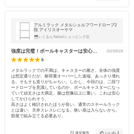
アルミラック メタルシェルフワードローブ2
段 アイリスオーヤマ
いくるんYahoo!ショッピング店
強度は完璧！ボールキャスターは安心感あり
2023/5/29
5
メタルラックでの不満は、キャスターの脆さ。全体の強度
は想定通りだが、耐荷重オーバーした途端、あっさり壊れ
る。そもそも造りがちゃちい。しかし、今回のは、二段ワ
ードロープを意識しているのか、ボールキャスターになっ
ていて頑丈さは大満足。服は想像以上に重い。これは安心
してかけられそう。

高さはよく検討されたほうが良い。通常のスチールラック
とは違い、天井スレスレになる。狭い扉は入らないから、
部屋で組み立てる必要あり。
違反報告
いいね
3