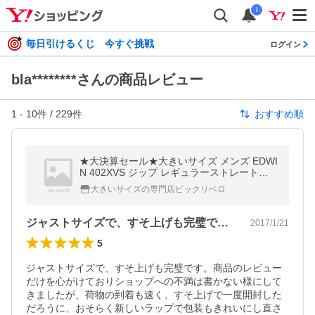
i
毎日引けるくじ 今すぐ挑戦
ログイン
bla********さんの商品レビュー
1
-
10
件 /
229
件
おすすめ順
★大決算セール★大きいサイズ メンズ EDWI
N 402XVS ジップ レギュラーストレートパ
ンツ ベージュ 452XVB 48 50インチ【セール
大きいサイズの専門店ビックリベロ
品のため返品交換不可】
ジャストサイズで、すそ上げも完璧です。…
2017/1/21
5
ジャストサイズで、すそ上げも完璧です。商品のレビュー
だけを心がけておりショップへの不満は書かない様にして
きましたが、荷物の到着も速く、すそ上げで一度開封した
だろうに、おそらく新しいラップで包装もきれいにし直さ