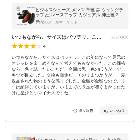
ビジネスシューズ メンズ 革靴 黒 ウイングチ
ップ 紐 レースアップ カジュアル 紳士靴 24.
5-30cm No.802 ラスアンドフリス 一部SALE
靴のジールマーケット
いつもながら、サイズはバッチリ。この年…
2017/3/28
4
いつもながら、サイズはバッチリ。この年になって足元の
オシャレを楽しめるなんて考えてもみなかった。この価格
なら、色々試したい。ただ、今回は黒一色のほうが、少し
キヅが目立った。交換も面倒だしそのままつかうが、一度
返品された物のような感じでした。金額が金額なので、ま
ずは納得していますが、いままでの５足が凄くよかっただ
けに星ひとつマイナスですね。
違反報告
いいね
1