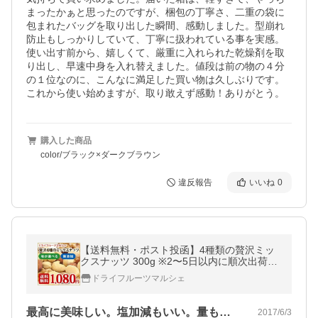
まったかぁと思ったのですが、梱包の丁寧さ、二重の袋に
包まれたバッグを取り出した瞬間、感動しました。型崩れ
防止もしっかりしていて、丁寧に扱われている事を実感。
使い出す前から、嬉しくて、厳重に入れられた乾燥剤を取
り出し、早速中身を入れ替えました。値段は前の物の４分
の１位なのに、こんなに満足した買い物は久しぶりです。
これから使い始めますが、取り敢えず感動！ありがとう。
購入した商品
color/ブラック×ダークブラウン
違反報告
いいね
0
【送料無料・ポスト投函】4種類の贅沢ミッ
クスナッツ 300g ※2〜5日以内に順次出荷※
日時指定不可※代引き不可 素焼き うす塩 無
ドライフルーツマルシェ
添加 お試し 送料無料
最高に美味しい。塩加減もいい。量も充分…
2017/6/3