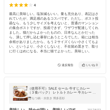
4
最高に美味しい。塩加減もいい。量も充分あり、表記はさ
れていたが、満足感のあるコスパです。ただし、ポスト投
函なら、もう少しサイズを考えないと、普通のマンション
の集合ポストですが、投函できず、ワザワザ配達してくれ
ました。猫だからよかったものの、日本なんとかだった
ら、潰して押し込む暴挙にあうところでした。箱には相当
余裕がありましたから、もう２サイズくらい小さくてもよ
い。というより、小さくしないと、不在留め置きで、取り
に行くはめになる。本当に猫でよかった。美味しい。
違反報告
いいね
0
（使用不可）SALE セール 牛すじカレー
（３食パック） レトルトカレー 牛カレー 博
多若杉 送料無料 （御年賀 ポイント消化 肉
もつ鍋・水炊き 博多若杉
お取り寄せ）
美味しい。味かが深い。美味しいです。初…
2017/6/22