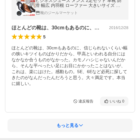
ビジネスシューズ メンズ 2足セット 革靴 防
滑 幅広 内羽根 ローファー 大きいサイズ 黒
ブラウン 冠婚葬祭 24.5-30cm No.2670set
靴のジールマーケット
セット割引対象1足税込2950円
ほとんどの靴は、30cmもあるのに、信…
2016/12/28
5
ほとんどの靴は、30cmもあるのに、信じられないくらい幅
の狭いキツイものばかりだから、甲高といわれる自分には
なかなか合うものがなかった。カモノハシじゃないんだか
ら、そんな平べったい足にお目にかかったことはないが、
これは、楽にはけた。感動もの。5E、6Eなど必死に探して
きたのがなんだったんだろうと思う。大々満足です。本当
に嬉しい。
違反報告
いいね
0
もっと見る