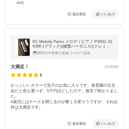
40代
違反報告
いいね
0
KC Melody Paino メロディピアノ P3001-32
K/BK (ブラック)(鍵盤ハーモニカ)(ドレミシ
ール付)（ご予約受付中）
昭和32年創業の老舗 クロサワ楽器
大満足！
2016/5/5
5
かっこいいカラーで息子のお気に入りです。保育園の注文
品だと色も選べず、5千円ほどしたので。格安で助かりまし
た。

4歳児にはケースを閉じるのが硬く大変そうですが、それ以
外は大満足です。
違反報告
いいね
0