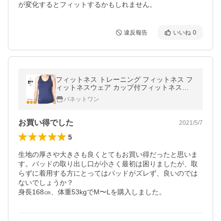
が変化するとフィットするかもしれません。
違反報告
いいね
0
フィットネス トレーニング フィットネス フ
ィットネスウェア カップ付フィットネスブ
ラタンク ウェア タンクトップ インナー
パネットワン
お買い得でした
2021/5/7
5
生地の厚さや大きさも良くとてもお買い得だったと思いま
す。パッドの取り出し口が小さく最初は困りましたが、取
らずに着用する方にとってはパッドがズレず、良いのでは
ないでしょうか？

身長168㎝、体重53kgでM〜Lを購入しました。