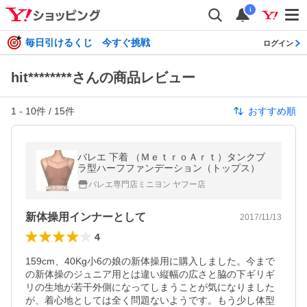
i
毎日引けるくじ 今すぐ挑戦
ログイン
hit********さんの商品レビュー
1
-
10
件 /
15
件
おすすめ順
バレエ 下着 （ＭｅｔｒｏＡｒｔ）タンクブ
ラ型ハーフファンデーション（トップス）
バレエ専門店ミニヨン ヤフー店
新体操用インナーとして
2017/11/13
4
159cm、40Kg小6の娘の新体操用に購入しました。今まで
の新体操のジュニア用とは違い縦幅の広さと脇の下ギリギ
リの生地が若干外側になってしまうことが気になりました
が、着心地としては全く問題ないようです。もう少し体型