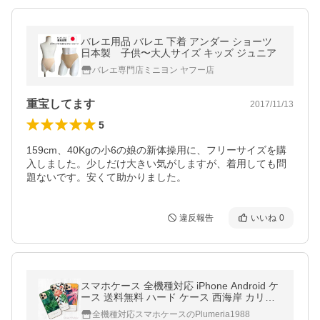
バレエ用品 バレエ 下着 アンダー ショーツ
日本製 子供〜大人サイズ キッズ ジュニア
バレエ専門店ミニヨン ヤフー店
重宝してます
2017/11/13
5
159cm、40Kgの小6の娘の新体操用に、フリーサイズを購
入しました。少しだけ大きい気がしますが、着用しても問
題ないです。安くて助かりました。
違反報告
いいね
0
スマホケース 全機種対応 iPhone Android ケ
ース 送料無料 ハード ケース 西海岸 カリフ
ォルニアスタイル アロハ ハワイ フラミンゴ
全機種対応スマホケースのPlumeria1988