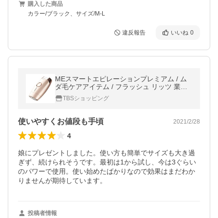
購入した商品
カラー/ブラック、サイズ/M-L
違反報告
いいね
0
MEスマートエピレーションプレミアム / ム
ダ毛ケアアイテム / フラッシュ リッツ 業務
用 サロン 【TBSショッピング】
TBSショッピング
使いやすくお値段も手頃
2021/2/28
4
娘にプレゼントしました。使い方も簡単でサイズも大き過
ぎず、続けられそうです。最初は1から試し、今は3ぐらい
のパワーで使用。使い始めたばかりなので効果はまだわか
りませんが期待しています。
投稿者情報