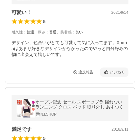
サーフ ケース
可愛い！
2021/9/14
5
耐久性
：
普通
、
厚み
：
普通
、
装着感
：
良い
デザイン、色合いがとても可愛くて気に入ってます。Xperi
aはあまり好きなデザインがなかったのでやっと自分好みの
物に出会えて嬉しいです。
違反報告
いいね
0
オープン記念 セール スポーツブラ 揺れない
ランニング クロス パッド 取り外し あすつく
N.I.SHOP
満足です
2018/9/11
5