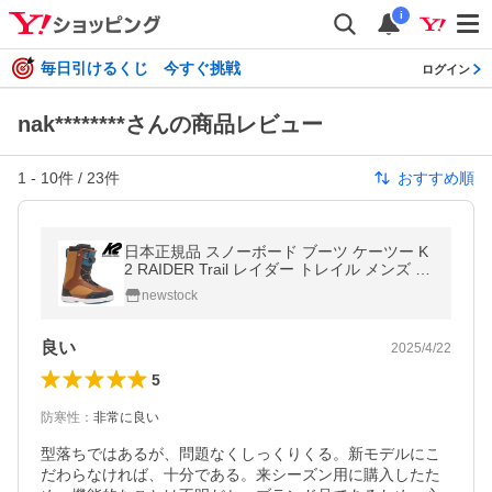
i
毎日引けるくじ 今すぐ挑戦
ログイン
nak********さんの商品レビュー
1
-
10
件 /
23
件
おすすめ順
日本正規品 スノーボード ブーツ ケーツー K
2 RAIDER Trail レイダー トレイル メンズ 24
-25
newstock
良い
2025/4/22
5
防寒性
：
非常に良い
型落ちではあるが、問題なくしっくりくる。新モデルにこ
だわらなければ、十分である。来シーズン用に購入したた