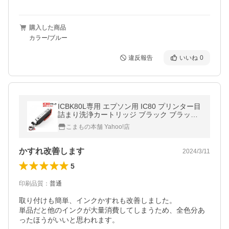
購入した商品
カラー/ブルー
違反報告
いいね
0
ICBK80L専用 エプソン用 IC80 プリンター目
詰まり洗浄カートリッジ ブラック ブラック
用 EP-707A EP-708A EP-777A EP-807AB
こまもの本舗 Yahoo!店
かすれ改善します
2024/3/11
5
印刷品質
：
普通
取り付けも簡単、インクかすれも改善しました。

単品だと他のインクが大量消費してしまうため、全色分あ
ったほうがいいと思われます。