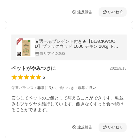
違反報告
いいね
0
★選べるプレゼント付き★【BLACKWOO
D】ブラックウッド 1000 チキン 20kg ドッ
グフード 全犬種 離乳後〜老齢期 メンテナ
ヨリアイDOGS
ンスフード ポイント利用
ペットがやみつきに
2022/9/13
5
栄養バランス
：
非常に良い
、
食いつき
：
非常に良い
安心してペットのご飯として与えることができます。毛並
みもツヤツヤを維持しています。飽きなくずっと食べ続け
ることができます。
違反報告
いいね
0