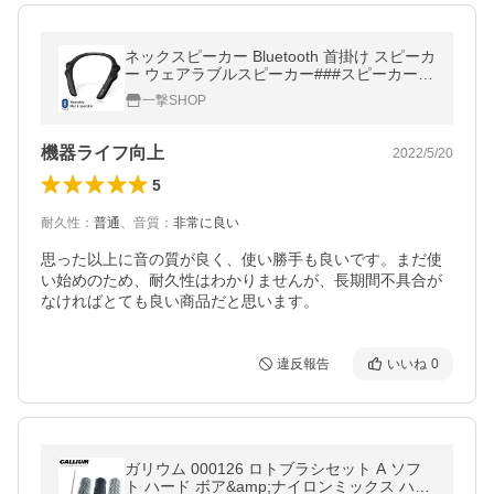
ネックスピーカー Bluetooth 首掛け スピーカ
ー ウェアラブルスピーカー###スピーカー92
9S-BK###
一撃SHOP
機器ライフ向上
2022/5/20
5
耐久性
：
普通
、
音質
：
非常に良い
思った以上に音の質が良く、使い勝手も良いです。まだ使
い始めのため、耐久性はわかりませんが、長期間不具合が
なければとても良い商品だと思います。
違反報告
いいね
0
ガリウム 000126 ロトブラシセット A ソフ
ト ハード ボア&amp;ナイロンミックス ハン