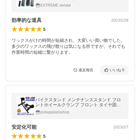
ドル 電ドリなしケース無し Gallium Wax ロ
EXTREME sendai
トブラシ
効率的な道具
2023/1/28
5
ワックスがけの時間が短縮され、大変いい買い物でした。
多少のワックスの飛び散りは気になる所ですが、それでも
作業時間の短縮に繋がります。
違反報告
いいね
0
バイクスタンド メンテナンススタンド フロ
ントホイールクランプ フロント タイヤ固定
用 中型〜大型バイク向け
pickupplazashop
安定化可能
2023/2/7
5