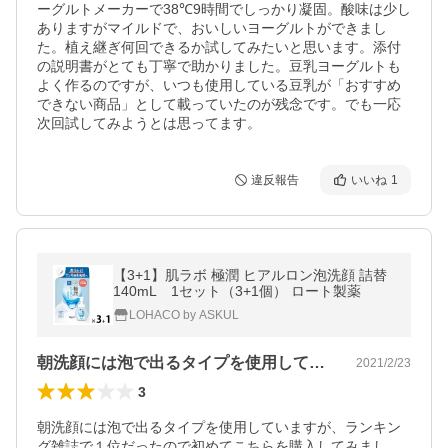
ーグルトメーカーで38℃9時間でしっかり凝固。酸味は少し
ありますがマイルドで、おいしいヨーグルトができまし
た。植え継ぎ何回できるか試してみたいと思います。添付
の説明書がとても丁寧で助かりました。豆乳ヨーグルトも
よく作るのですが、いつも使用している豆乳が「おすすめ
できない商品」として載っていたのが残念です。でも一応
次回試してみようとは思ってます。
違反報告
いいね
1
【3+1】肌ラボ 極潤 ヒアルロン泡洗顔 詰替
140mL 1セット（3+1個） ロート製薬
LOHACO by ASKUL
朝洗顔には泡で出るタイプを使用していま…
2021/2/23
3
朝洗顔には泡で出るタイプを使用していますが、ランキン
グ雑誌で１位だったので初めてこちらを購入してみまし