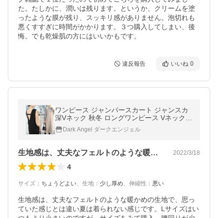
た。たしかに、潤いは残ります。というか、クリームを塗
ったような膜が残り、スッキリ感がありません。泡切れも
悪くすすぎに時間がかかります。３つ購入してしまい、後
悔。でも乾燥肌の方にはいいかもです。
違反報告
いいね
0
ワンピース ジャンパースカート ジャンスカ
深Vネック 秋冬 ロングワンピース Vネック
スリット入り ウール きれいめ 無地 レイヤー
Dark Angel ダークエンジェル
ド
生地感は、丈夫なフェルトのような暖かめ…
2022/3/18
4
サイズ
：
ちょうどよい
、
生地
：
少し厚め
、
伸縮性
：
悪い
生地感は、丈夫なフェルトのような暖かめの生地で、思っ
ていた感じとは違い夏は着られない感じです。Lサイズはい