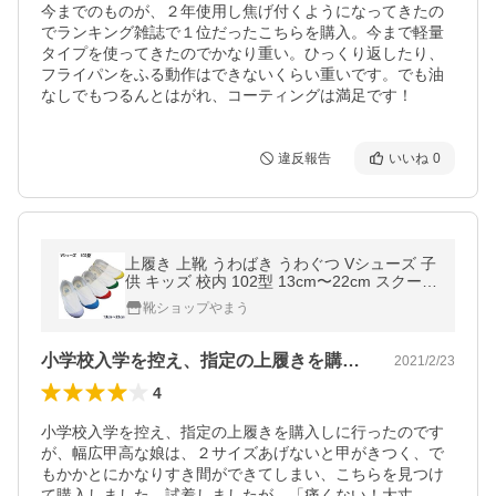
今までのものが、２年使用し焦げ付くようになってきたの
でランキング雑誌で１位だったこちらを購入。今まで軽量
タイプを使ってきたのでかなり重い。ひっくり返したり、
フライパンをふる動作はできないくらい重いです。でも油
なしでもつるんとはがれ、コーティングは満足です！
違反報告
いいね
0
上履き 上靴 うわばき うわぐつ Vシューズ 子
供 キッズ 校内 102型 13cm〜22cm スクール
シューズ 幅広 ワイド 屋内シューズ 上履き
靴ショップやまう
子供靴 上靴 三角ゴム 子供
小学校入学を控え、指定の上履きを購入し…
2021/2/23
4
小学校入学を控え、指定の上履きを購入しに行ったのです
が、幅広甲高な娘は、２サイズあげないと甲がきつく、で
もかかとにかなりすき間ができてしまい、こちらを見つけ
て購入しました。試着しましたが、「痛くない！大丈