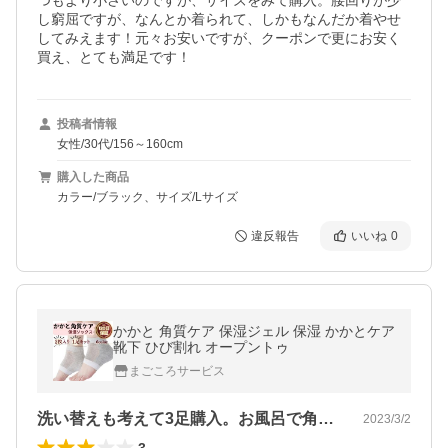
つもより小さいのですが、サイズをみて購入。腰回りが少
し窮屈ですが、なんとか着られて、しかもなんだか着やせ
してみえます！元々お安いですが、クーポンで更にお安く
買え、とても満足です！
投稿者情報
女性/30代/156～160cm
購入した商品
カラー/ブラック、サイズ/Lサイズ
違反報告
いいね
0
かかと 角質ケア 保湿ジェル 保湿 かかとケア
靴下 ひび割れ オープントゥ
まごころサービス
洗い替えも考えて3足購入。お風呂で角質…
2023/3/2
3