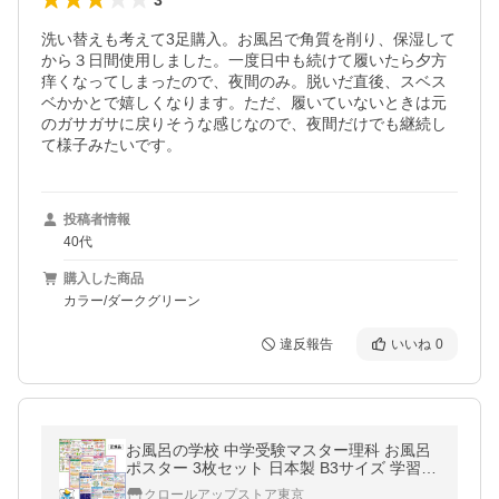
洗い替えも考えて3足購入。お風呂で角質を削り、保湿して
から３日間使用しました。一度日中も続けて履いたら夕方
痒くなってしまったので、夜間のみ。脱いだ直後、スベス
ベかかとで嬉しくなります。ただ、履いていないときは元
のガサガサに戻りそうな感じなので、夜間だけでも継続し
て様子みたいです。
投稿者情報
40代
購入した商品
カラー/ダークグリーン
違反報告
いいね
0
お風呂の学校 中学受験マスター理科 お風呂
ポスター 3枚セット 日本製 B3サイズ 学習
知育 防水
クロールアップストア東京