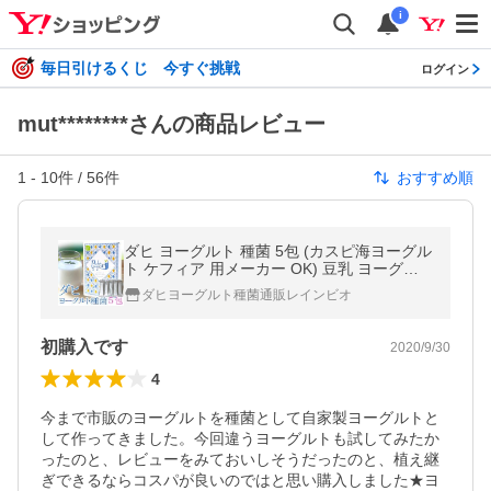
i
毎日引けるくじ 今すぐ挑戦
ログイン
mut********さんの商品レビュー
1
-
10
件 /
56
件
おすすめ順
ダヒ ヨーグルト 種菌 5包 (カスピ海ヨーグル
ト ケフィア 用メーカー OK) 豆乳 ヨーグル
ト ギリシャヨーグルト ラッシー に
ダヒヨーグルト種菌通販レインビオ
初購入です
2020/9/30
4
今まで市販のヨーグルトを種菌として自家製ヨーグルトと
して作ってきました。今回違うヨーグルトも試してみたか
ったのと、レビューをみておいしそうだったのと、植え継
ぎできるならコスパが良いのではと思い購入しました★ヨ