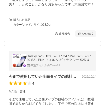
夫！！」とのこと。かなりお安かったですし大感謝です！
購入した商品
カラー/レッド、サイズ/18.0cm
違反報告
いいね
0
Galaxy S25 Ultra S25+ S24 S24+ S23 S22 S
20 S21 Plus フィルム ギャラクシー S25 Ultr
a S24+ S20+ S20 Ultra S10 S9 S8 保護フィ
保護フィルムのColorful
ルム 2枚入 全面保護 指紋認証
今まで使用していた全面タイプの他社のフ…
2022/10/14
4
耐久性
：
普通
今まで使用していた全面タイプの他社のフィルムは、数週
間で周りから剥げてきてしまい、半年で三枚以上貼り替え