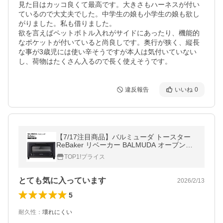
見た目はカッコ良くて最高です。大きさもハーネスが付い
ているので大丈夫でした。中学生の娘も小学生の娘も欲し
がりました。私も借りました。

欲を言えばペットボトル入れがサイドにあったり、機能的
なポケットが付いていると尚良しです。奥行が狭く、縦長
な事が3歳児には使い辛そうですが本人は気付いていない
し、荷物はたくさん入るので長く使えそうです。
違反報告
いいね
0
【7/17注目商品】バルミューダ トースター
ReBaker リベーカー BALMUDA オーブント
ースター ktt01jp 送料無料- 100S◇ トースタ
TOP1!プライス
ーKTT01JP
とても気に入っています
2026/2/13
5
耐久性
：
壊れにくい