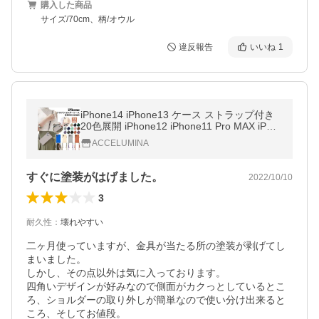
購入した商品
サイズ/70cm、柄/オウル
違反報告
いいね
1
iPhone14 iPhone13 ケース ストラップ付き
20色展開 iPhone12 iPhone11 Pro MAX iPho
neXR iPhoneXSMAX シリコン ソフト スマ
ACCELUMINA
ホケース 衝撃吸収 落下防止 携帯ス
すぐに塗装がはげました。
2022/10/10
3
耐久性
：
壊れやすい
二ヶ月使っていますが、金具が当たる所の塗装が剥げてし
まいました。

しかし、その点以外は気に入っております。

四角いデザインが好みなので側面がカクっとしているとこ
ろ、ショルダーの取り外しが簡単なので使い分け出来ると
ころ、そしてお値段。
