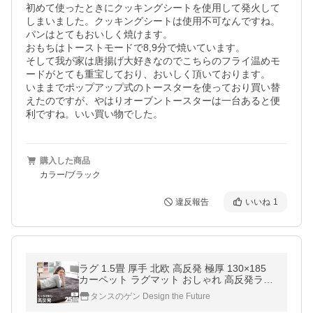
初めて使ったときにクッキングシートを使用して発火して
しまいました。クッキングシートは使用不可なんですね。

パンはとてもおいしく焼けます。

おもちはトーストモードで8,9分で焼いています。

そして我が家は唐揚げ大好きなのでこちらのフライ温めモ
ードがとても重宝しており、おいしく頂いております。

いままでポップアップ式のトースターを使っており買い替
えたのですが、やはりオーブントースターは一台あると便
利ですね。いい買い物でした。
購入した商品
カラー/ブラック
違反報告
いいね
1
ラグ 1.5畳 厚手 北欧 高反発 極厚 130×185
カーペット ラグマット おしゃれ 高反発ラグ
ホットカーペット対応 滑り止め 床暖房 オー
タンスのゲン Design the Future
ルシーズン らぐ