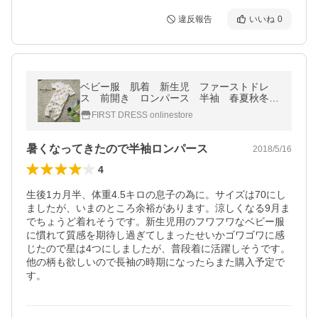
違反報告
いいね
0
ベビー服 肌着 新生児 ファーストドレ
ス 前開き ロンパース 半袖 春夏秋冬
男女 60 70 80 【firstdress直営店】
FIRST DRESS onlinestore
暑くなってきたので半袖ロンパース
2018/5/16
4
生後1カ月半、体重4.5キロの息子の為に。サイズは70にし
ましたが、いまのところ余裕があります。涼しくなる9月ま
でちょうど着れそうです。新生児用のフワフワなベビー服
に慣れて質感を期待し過ぎてしまったせいかゴワゴワに感
じたので星は4つにしましたが、普段着に活躍しそうです。

他の柄も欲しいので長袖の時期になったらまた購入予定で
す。