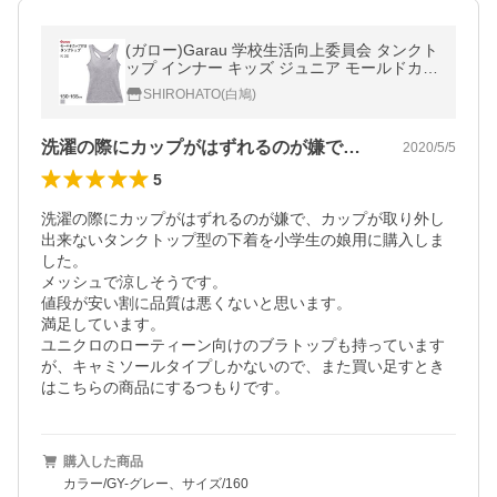
(ガロー)Garau 学校生活向上委員会 タンクト
ップ インナー キッズ ジュニア モールドカッ
プ付き メッシュ 150 160 165
SHIROHATO(白鳩)
洗濯の際にカップがはずれるのが嫌で、カ…
2020/5/5
5
洗濯の際にカップがはずれるのが嫌で、カップが取り外し
出来ないタンクトップ型の下着を小学生の娘用に購入しま
した。

メッシュで涼しそうです。

値段が安い割に品質は悪くないと思います。

満足しています。

ユニクロのローティーン向けのブラトップも持っています
が、キャミソールタイプしかないので、また買い足すとき
はこちらの商品にするつもりです。
購入した商品
カラー/GY-グレー、サイズ/160