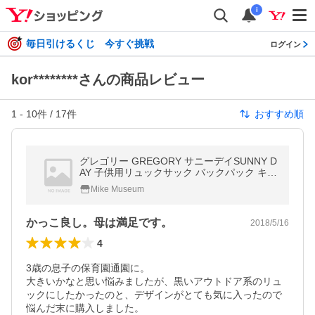
i
毎日引けるくじ 今すぐ挑戦
ログイン
kor********さんの商品レビュー
1
-
10
件 /
17
件
おすすめ順
グレゴリー GREGORY サニーデイSUNNY D
AY 子供用リュックサック バックパック キッ
ズ ボーイズ ガールズ
Mike Museum
かっこ良し。母は満足です。
2018/5/16
4
3歳の息子の保育園通園に。

大きいかなと思い悩みましたが、黒いアウトドア系のリュ
ックにしたかったのと、デザインがとても気に入ったので
悩んだ末に購入しました。
