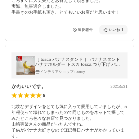
ころすぐに大丈夫だとお答えして頂きました。

実際、無事適合しました。

手書きのお手紙も頂き、とてもいいお店だと思います！
違反報告
いいね
1
［ tosca バナナスタンド ］ バナナスタンド
バナナホルダー トスカ tosca つり下げ バナ
ナ立て バナナ掛け バナナハンガー おしゃれ
インテリアショップ roomy
シンプル 北欧 木製 2411
かわいいです。
2021/5/31
5
北欧なデザインをとても気に入って愛用していましたが、5
年程使って壊れてしまったので同じものをネットで探して
みたところ色々なお店で見つかりました。

山崎実業さんの商品だったんですね。

子供がバナナ大好きなのでほぼ毎日バナナがかかっていま
す。
