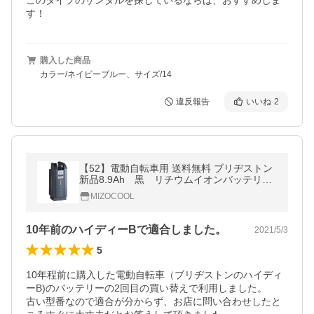
このタイプのサンダルを探しているならば、おすすめしま
す！
購入した商品
カラー/ネイビーブルー、サイズ/14
違反報告
いいね
2
【52】電動自転車用 送料無料 ブリヂストン
新品8.9Ah 黒 リチウムイオンバッテリ
ー （X83-10 X83-11 X83-12 X83-30 X
MIZOCOOL
83-31 X83-32 X83-34）
10年前のハイディーBで適合しました。
2021/5/3
5
10年程前に購入した電動自転車（ブリヂストンのハイディ
ーB)のバッテリーの2回目の買い替えで利用しました。

古い型番なので適合が分からず、お店に問い合わせしたと