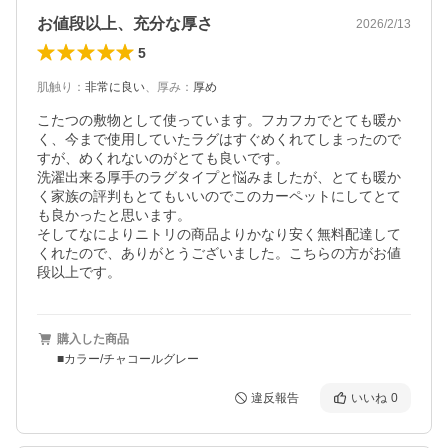
お値段以上、充分な厚さ
2026/2/13
5
肌触り
：
非常に良い
、
厚み
：
厚め
こたつの敷物として使っています。フカフカでとても暖か
く、今まで使用していたラグはすぐめくれてしまったので
すが、めくれないのがとても良いです。

洗濯出来る厚手のラグタイプと悩みましたが、とても暖か
く家族の評判もとてもいいのでこのカーペットにしてとて
も良かったと思います。

そしてなによりニトリの商品よりかなり安く無料配達して
くれたので、ありがとうございました。こちらの方がお値
段以上です。
購入した商品
■カラー/チャコールグレー
違反報告
いいね
0