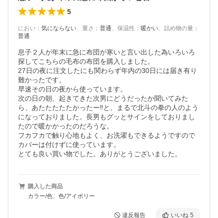
5
におい
：
気にならない
、
重さ
：
普通
、
保温性
：
暖かい
、
詰め物の量
：
普通
息子２人が年末に急に布団が寒いと言い出した為いろいろ
探してこちらの毛布の布団を購入しました。

27日の夜に注文したにも関わらず年内の30日には届き有り
難かったです。

早速その日の夜から使っています。

次の日の朝、起きてきた次男にどうだったか聞いてみた
ら、あたたたたたかったー‼️と、まるで北斗の拳の人のよう
になっておりました。長男もグッとサインをしておりまし
たので暖かかったのだろうな。

フカフカで触り心地もよく、お洗濯もできるようですので
カバーは付けずに使っています。

とても良い買い物でした。ありがとうございました。
購入した商品
カラー/色、色/アイボリー
違反報告
いいね
5