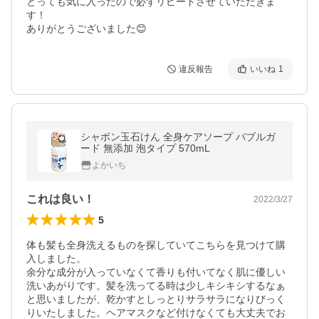
とっても気に入ったので必ずリピートさせていただきま
す！

違反報告
いいね
1
シャボン玉石けん 全身ケアソープ バブルガ
ード 無添加 泡タイプ 570mL
よかいち
これは良い！
2022/3/27
5
体も髪も全身洗えるものを探していてこちらを見つけて購
入しました。

余分な成分が入っていなくて香りも付いてなく肌に優しい
洗いあがりです。髪を洗ってる時は少しキシキシするなぁ
と思いましたが、乾かすとしっとりサラサラになりびっく
りいたしました。ヘアマスクなど付けなくても大丈夫でお