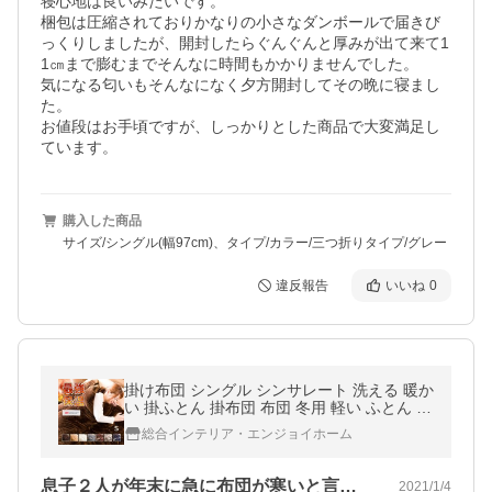
寝心地は良いみたいです。

梱包は圧縮されておりかなりの小さなダンボールで届きび
っくりしましたが、開封したらぐんぐんと厚みが出て来て1
1㎝まで膨むまでそんなに時間もかかりませんでした。

気になる匂いもそんなになく夕方開封してその晩に寝まし
た。

お値段はお手頃ですが、しっかりとした商品で大変満足し
ています。
購入した商品
サイズ/シングル(幅97cm)、タイプ/カラー/三つ折りタイプ/グレー
違反報告
いいね
0
掛け布団 シングル シンサレート 洗える 暖か
い 掛ふとん 掛布団 布団 冬用 軽い ふとん 保
温 おすすめ 冬 フリース シングルロング か
総合インテリア・エンジョイホーム
け布団 毛布
息子２人が年末に急に布団が寒いと言い出…
2021/1/4