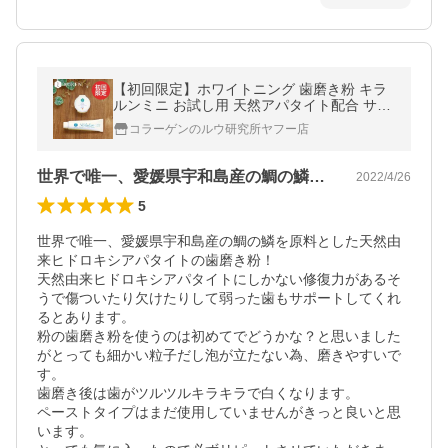
【初回限定】ホワイトニング 歯磨き粉 キラ
ルンミニ お試し用 天然アパタイト配合 サン
プル ヤニ取り デンタルケア フッ素なし 爆買
コラーゲンのルウ研究所ヤフー店
世界で唯一、愛媛県宇和島産の鯛の鱗を原…
2022/4/26
5
世界で唯一、愛媛県宇和島産の鯛の鱗を原料とした天然由
来ヒドロキシアパタイトの歯磨き粉！

天然由来ヒドロキシアパタイトにしかない修復力があるそ
うで傷ついたり欠けたりして弱った歯もサポートしてくれ
るとあります。

粉の歯磨き粉を使うのは初めてでどうかな？と思いました
がとっても細かい粒子だし泡が立たない為、磨きやすいで
す。

歯磨き後は歯がツルツルキラキラで白くなります。

ペーストタイプはまだ使用していませんがきっと良いと思
います。
