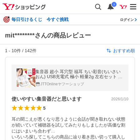
i
毎日引けるくじ 今すぐ挑戦
ログイン
mit********さんの商品レビュー
1
-
10
件 /
142
件
おすすめ順
集音器 超小 耳穴型 福耳 ちい彩音(ちいさい
おん) USB充電式 極小 軽量2g 左右セット ど
こでも充電が出来る バッテリー内蔵ケース
JTTOnlineヤフーショップ
付 6種類のイヤーピス付属
使いやすい集音器だと思います
2026/1/10
5
耳の聞こえが悪くなり思うように会話が聞き取れない状態
が続いていて補聴器を試してみたりもしましたが高価な割
にはいまいち合わず…

いろいろ探してこちらの商品に辿り着き思い切って購入し