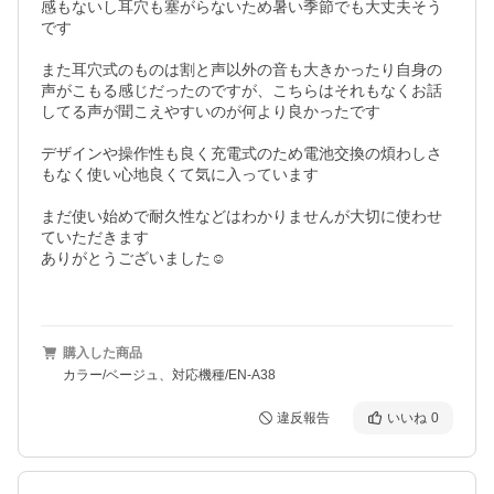
感もないし耳穴も塞がらないため暑い季節でも大丈夫そう
です

また耳穴式のものは割と声以外の音も大きかったり自身の
声がこもる感じだったのですが、こちらはそれもなくお話
してる声が聞こえやすいのが何より良かったです

デザインや操作性も良く充電式のため電池交換の煩わしさ
もなく使い心地良くて気に入っています

まだ使い始めで耐久性などはわかりませんが大切に使わせ
ていただきます

ありがとうございました☺️

購入した商品
カラー/ベージュ、対応機種/EN-A38
違反報告
いいね
0