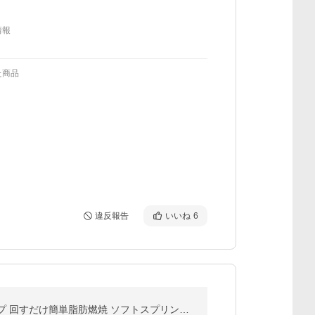
情報
た商品
違反報告
いいね
6
ソフトフラフープ ダイエット フラフープ ソフト スプリング 折りたたみ式 静音設計 ポータブル フラフープ 回すだけ簡単脂肪燃焼 ソフトスプリングフ