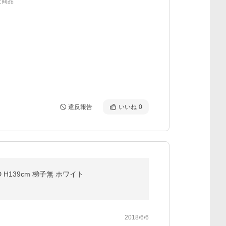
た商品
違反報告
いいね
0
H139cm 梯子無 ホワイト
2018/6/6