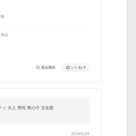
情報
た商品
違反報告
いいね
4
ィ 大人 男性 男の子 文化祭
2019/11/26