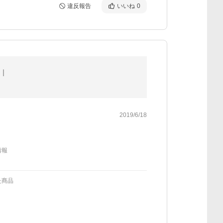
違反報告
いいね
0
品｜
2019/6/18
情報
た商品