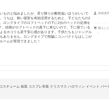
いものと悩みましたが、昇り降りが断然低いほうがいいで
投稿者
。うちは、狭い寝室を有効活用するためと、子どもたちの2
-
、ロングタイプのロフトベッドの下に2台のベッドの足側を
す。頭側がロフトベッドの真下に来ないので、下に寝ている
購入し
よるホコリも若干安心感があります。子供たちもジャングル
-
もありません。ロングタイプで両脇にコンパクトなはしごが
ルームが実現できました！
 コスチューム 仮装 コスプレ衣装 クリスマス ハロウィン イベント パーテ