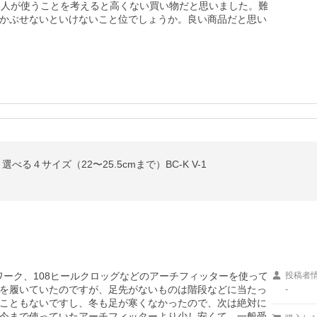
3人が使うことを考えると高くない買い物だと思いました。難
かぶせないといけないこと位でしょうか。良い商品だと思い
べる４サイズ（22〜25.5cmまで）BC-K V-1
4ワーク、108ヒールクロッグなどのアーチフィッターを使って
投稿者
を履いていたのですが、足先がないものは階段などに当たっ
-
こともないですし、冬も足が寒くなかったので、次は絶対に
今まで使っていたアーチフィッターより少し安くて、一般受