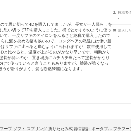
投稿者
-
うので思い切って4Dを購入してましたが、長女が一人暮らしを
に思い切って7Dを購入しました。櫛でとかすかのように使っ
購入し
いて、一度リファのアイロンをふるさと納税で購入したので
-
さらに髪を挟める幅も狭いので、ロングヘアの私達には使い勝
ンはリファに比べると痛むように言われますが、数年使用して
4Dと比べると、温度が上がるのがかなり早いです。朝助かり
は塗装が弱いのか、置き場所にカチカチ当たって塗装がかなり
をつけて使っていると言うこともありますが、塗装が強くなっ
ほうが滑りがよく、髪も断然綺麗になります。
