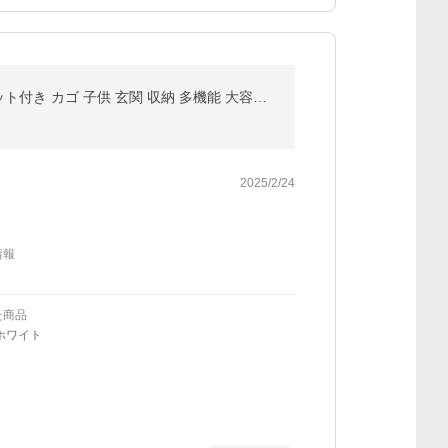
ハンガーラック おしゃれ 棚付き キャスター付き トローリーハンガー バスケット コートハンガー バスケット付き カゴ 子供 玄関 収納 多機能 大容量 収納ラック
2025/2/24
情報
た商品
ホワイト