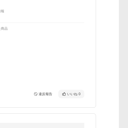
情報
た商品
違反報告
いいね
0