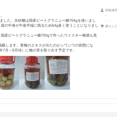
投稿者
。

-
ました。氷砂糖は国産ビートグラニュー糖764gを使いまし
、袋の中身が中途半端に残るため64g多く使うことになりまし
購入し
-
、国産ビートグラニュー糖700gで作ったウイスキー梅酒も美
2枚掲載します。青梅のエキスが出たのかシワシワの状態にな
6年7月～8月頃）に梅の実を取り出す予定です。