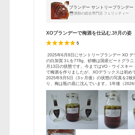
ブランデー サントリーブランデー XO
酒類の総合専門店 フェリシティー
XOブランデーで梅酒を仕込む.3ｹ月の姿
5
 2025年6月8日にサントリーブランデー XO デラックス 40度 700ml 2本で梅酒を仕込みました。梅は地元産
の白加賀３Lを778g、砂糖は国産ビートグラニュ
月13日の状態です。今まではVO・ウイスキ
で梅酒を作りましたが、XOデラックスは初めて
2025年9月5日（3ヶ月後）の状態の写真を
り、梅は瓶の底に沈んでいます。1年後（202