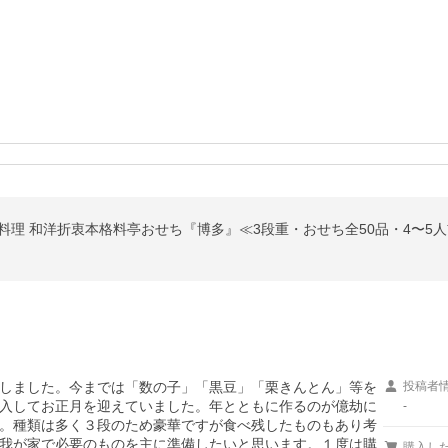
せち料理 和洋折衷本格料亭おせち『博多』≪3段重・おせち全50品・4〜5人前
しました。今までは「数の子」「黒豆」「栗きんとん」等を
投稿者
入してお正月を迎えていました。年とともに作るのが億劫に
-
。種類は多く３段のため豪華ですが食べ残したものもあり考
我が家で必要のものを主に準備したいと思います。１度は購
購入し