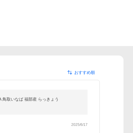
おすすめ順
産 ＪＡ鳥取いなば 福部産 らっきょう
2025/6/17