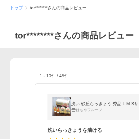
トップ
tor********さんの商品レビュー
tor********さんの商品レビュー
1
-
10
件 /
45
件
洗い 砂丘らっきょう 秀品 L.M.Sサ
はちやフルーツ
洗いらっきょうを漬ける