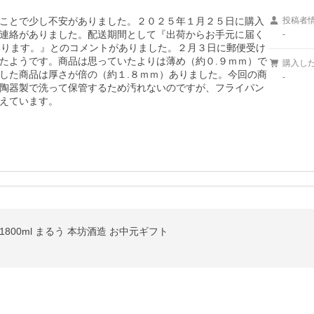
ことで少し不安がありました。２０２５年１月２５日に購入
投稿者
連絡がありました。配送期間として『出荷からお手元に届く
-
おります。』とのコメントがありました。２月３日に郵便受け
たようです。商品は思っていたよりは薄め（約０.９ｍｍ）で
購入し
した商品は厚さが倍の（約１.８ｍｍ）ありました。今回の商
-
陶器製で洗って保管するため汚れないのですが、フライパン
えています。
800ml まるう 本坊酒造 お中元ギフト