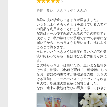
5
鮮度
：
良い
、
大きさ
：
少し大きめ
鳥取の洗い砂丘らっきょうが届きました。

いつもは土付きらっきょうを漬けているのです
の商品を利用することにしました。

配送はクール便で配達されるのでこの時期でも
次からは、私の漬け方の手順ですので参考にな
届いてから、らっきょうを洗います。揉むよう
ころまで剥きます。

次に届いたらっきょうは鮮度が良いため芯が数
洗い終わってから、私は伸びた芯の部分が気に
す。

この時らっきょうは白いため、黒いまな板等を
その後、熱湯に10秒ほど浸けて、乾燥後にらっ
なお、容器の消毒ですが熱湯消毒の後、35％
ける直前に、ドーバーパストリーゼ７７を吹き
その後、冷蔵庫の野菜室に保管しました。

なお、途中の状態は数枚の写真に撮っておきま