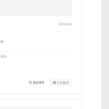
2020/3/22
情報
た商品
違反報告
いいね
3